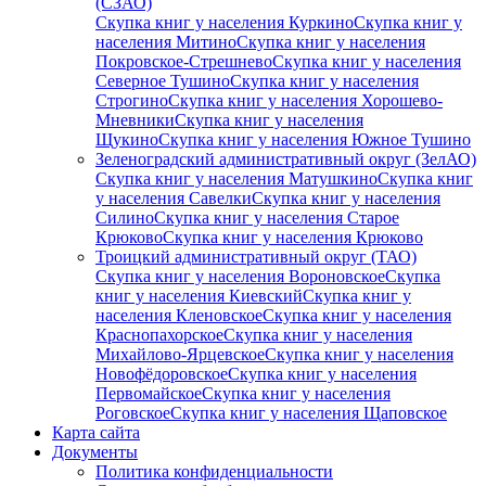
(СЗАО)
Скупка книг у населения Куркино
Скупка книг у
населения Митино
Скупка книг у населения
Покровское-Стрешнево
Скупка книг у населения
Северное Тушино
Скупка книг у населения
Строгино
Скупка книг у населения Хорошево-
Мневники
Скупка книг у населения
Щукино
Скупка книг у населения Южное Тушино
Зеленоградский административный округ (ЗелАО)
Скупка книг у населения Матушкино
Скупка книг
у населения Савелки
Скупка книг у населения
Силино
Скупка книг у населения Старое
Крюково
Скупка книг у населения Крюково
Троицкий административный округ (ТАО)
Скупка книг у населения Вороновское
Скупка
книг у населения Киевский
Скупка книг у
населения Кленовское
Скупка книг у населения
Краснопахорское
Скупка книг у населения
Михайлово-Ярцевское
Скупка книг у населения
Новофёдоровское
Скупка книг у населения
Первомайское
Скупка книг у населения
Роговское
Скупка книг у населения Щаповское
Карта сайта
Документы
Политика конфиденциальности