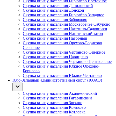
Скупка книг у населения Бирюлёво Восточное
Скупка книг у населения Даниловский
Скупка книг у населения Донской
Скупка книг у населения Бирюлёво Западное
Скупка книг у населения Зябликово
Скупка книг у населения Москворечье-Сабурово
Скупка книг у населения Нагатино-Садовники
Скупка книг у населения Нагатинский затон
Скупка книг у населения Нагорный
Скупка книг у населения Орехово-Борисово
Северное
Скупка книг у населения Чертаново Северное
Скупка книг у населения Царицыно
Скупка книг у населения Чертаново Центральное
Скупка книг у населения Южное Орехово-
Борисово
Скупка книг у населения Южное Чертаново
Юго-Западный административный округ (ЮЗАО)
Скупка книг у населения Академический
Скупка книг у населения Гагаринский
Скупка книг у населения Зюзино
Скупка книг у населения Коньково
Скупка книг у населения Котловка