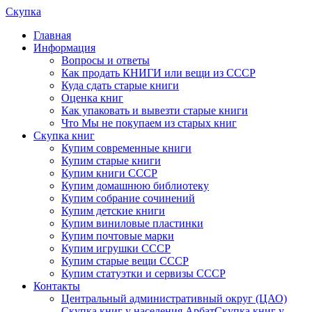
Скупка
Главная
Информация
Вопросы и ответы
Как продать КНИГИ или вещи из СССР
Куда сдать старые книги
Оценка книг
Как упаковать и вывезти старые книги
Что Мы не покупаем из старых книг
Скупка книг
Купим современные книги
Купим старые книги
Купим книги СССР
Купим домашнюю библиотеку
Купим собрание сочинений
Купим детские книги
Купим виниловые пластинки
Купим почтовые марки
Купим игрушки СССР
Купим старые вещи СССР
Купим статуэтки и сервизы СССР
Контакты
Центральный административный округ (ЦАО)
Скупка книг у населения Арбат
Скупка книг у