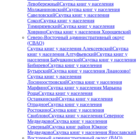
Левобережный
Скупка книг у населения
Молжаниновский
Скупка книг у населения
Савеловский
Скупка книг у населения
Сокол
Скупка книг у населения
Тимирязевский
Скупка книг у населения
Ховрино
Скупка книг у населения Хорошевский
Северо-Восточный административный округ
(СВАО)
Скупка книг у населения Алексеевский
Скупка
книг у населения Алтуфьевский
Скупка книг у
населения Бабушкинский
Скупка книг у населения
Бибирево
Скупка книг у населения
Бутырский
Скупка книг у населения Лианозово!
Скупка книг у населения
Лосиноостровский
Скупка книг у населения
Марфино
Скупка книг у населения Марьина
Роща
Скупка книг у населения
Останкинский
Скупка книг у населения
Отрадное
Скупка книг у населения
Ростокино
Скупка книг у населения
Свиблово
Скупка книг у населения Северное
Медведково
Скупка книг у населения
Северный
Скупка книг район Южное
Медведково
Скупка книг у населения Ярославский
Восточный административный округ (ВАО)