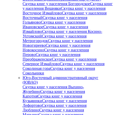
Скупка книг у населения Богородское
Скупка книг
у населения Вешняки
Скупка книг у населения
Восточное Измайлово
Скупка книг у населения
Восточный
Скупка книг у населения
Гольяново
Скупка книг у населения
Ивановское
Скупка книг у населения
Измайлово
Скупка книг у населения Косино-
Ухтомский
Скупка книг у населения
Метрогородок
Скупка книг у населения
Новогиреево
Скупка книг у населения
Новокосино
Скупка книг у населения
Перово
Скупка книг у населения
Преображенское
Скупка книг у населения
Северное Измайлово
Скупка книг у населения
Соколиная гора
Скупка книг у населения
Сокольники
Юго-Восточный административный округ
(ЮВАО)
Скупка книг у населения Выхино-
Жулебино
Скупка книг у населения
Капотня
Скупка книг у населения
Кузьминки
Скупка книг у населения
Лефортово
Скупка книг у населения
Люблино
Скупка книг у населения
Марьино
Скупка книг у населения