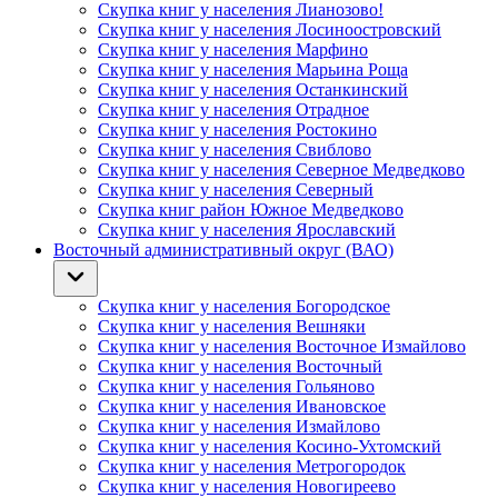
Скупка книг у населения Лианозово!
Скупка книг у населения Лосиноостровский
Скупка книг у населения Марфино
Скупка книг у населения Марьина Роща
Скупка книг у населения Останкинский
Скупка книг у населения Отрадное
Скупка книг у населения Ростокино
Скупка книг у населения Свиблово
Скупка книг у населения Северное Медведково
Скупка книг у населения Северный
Скупка книг район Южное Медведково
Скупка книг у населения Ярославский
Восточный административный округ (ВАО)
Скупка книг у населения Богородское
Скупка книг у населения Вешняки
Скупка книг у населения Восточное Измайлово
Скупка книг у населения Восточный
Скупка книг у населения Гольяново
Скупка книг у населения Ивановское
Скупка книг у населения Измайлово
Скупка книг у населения Косино-Ухтомский
Скупка книг у населения Метрогородок
Скупка книг у населения Новогиреево