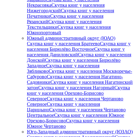
Некрасовка
Скупка книг у населения
Нижегородский
Скупка книг у населения
Печатники
Скупка книг у населения
Рязанский
Скупка книг у населения
Текстильщики
Скупка книг у населения
Южнопортовый
Южный административный округ (ЮАО)
Скупка книг у населения Братеево
Скупка книг у
населения Бирюлёво Восточное
Скупка книг у
населения Даниловский
Скупка книг у населения
Донской
Скупка книг у населения Бирюлёво
Западное
Скупка книг у населения
Зябликово
Скупка книг у населения Москворечье-
Сабурово
Скупка книг у населения Нагатино-
Садовники
Скупка книг у населения Нагатинский
затон
Скупка книг у населения Нагорный
Скупка
книг у населения Орехово-Борисово
Северное
Скупка книг у населения Чертаново
Северное
Скупка книг у населения
Царицыно
Скупка книг у населения Чертаново
Центральное
Скупка книг у населения Южное
Орехово-Борисово
Скупка книг у населения
Южное Чертаново
Юго-Западный административный округ (ЮЗАО)