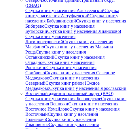
Северо-Восточный административный округ
(СВАО)
Скупка книг у населения Алексеевский
Скупка
книг у населения Алтуфьевский
Скупка книг у
населения Бабушкинский
Скупка книг у населения
Бибирево
Скупка книг у населения
Бутырский
Скупка книг у населения Лианозово!
Скупка книг у населения
Лосиноостровский
Скупка книг у населения
Марфино
Скупка книг у населения Марьина
Роща
Скупка книг у населения
Останкинский
Скупка книг у населения
Отрадное
Скупка книг у населения
Ростокино
Скупка книг у населения
Свиблово
Скупка книг у населения Северное
Медведково
Скупка книг у населения
Северный
Скупка книг район Южное
Медведково
Скупка книг у населения Ярославский
Восточный административный округ (ВАО)
Скупка книг у населения Богородское
Скупка книг
у населения Вешняки
Скупка книг у населения
Восточное Измайлово
Скупка книг у населения
Восточный
Скупка книг у населения
Гольяново
Скупка книг у населения
Ивановское
Скупка книг у населения