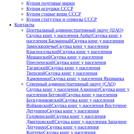
Купим почтовые марки
Купим игрушки СССР
Купим старые вещи СССР
Купим статуэтки и сервизы СССР
Контакты
Центральный административный округ (ЦАО)
Скупка книг у населения Арбат
Скупка книг у
населения Басманный
Скупка книг у населения
Замоскворечье
Скупка книг у населения
Красносельский
Скупка книг у населения
Мещанский
Скупка книг у населения
Пресненский
Скупка книг у населения
Таганский
Скупка книг у населения
Тверской
Скупка книг у населения
Хамовники
Скупка книг у населения Якиманка
Северный административный округ (САО)
Скупка книг у населения Аэропорт
Скупка книг у
населения Беговой
Скупка книг у населения
Бескудниковский
Скупка книг у населения
Войковский
Скупка книг у населения Восточное
Дегунино
Скупка книг у населения
Головинский
Скупка книг у населения
Дмитровский
Скупка книг у населения Западное
Дегунино
Скупка книг у населения
Коптево
Скупка книг у населения