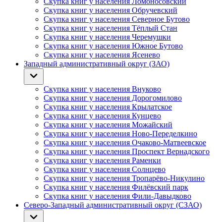
Скупка книг у населения Ломоносовский
Скупка книг у населения Обручевский
Скупка книг у населения Северное Бутово
Скупка книг у населения Тёплый Стан
Скупка книг у населения Черемушки
Скупка книг у населения Южное Бутово
Скупка книг у населения Ясенево
Западный административный округ (ЗАО)
Скупка книг у населения Внуково
Скупка книг у населения Дорогомилово
Скупка книг у населения Крылатское
Скупка книг у населения Кунцево
Скупка книг у населения Можайский
Скупка книг у населения Ново-Переделкино
Скупка книг у населения Очаково-Матвеевское
Скупка книг у населения Проспект Вернадского
Скупка книг у населения Раменки
Скупка книг у населения Солнцево
Скупка книг у населения Тропарёво-Никулино
Скупка книг у населения Филёвский парк
Скупка книг у населения Фили-Давыдково
Северо-Западный административный округ (СЗАО)