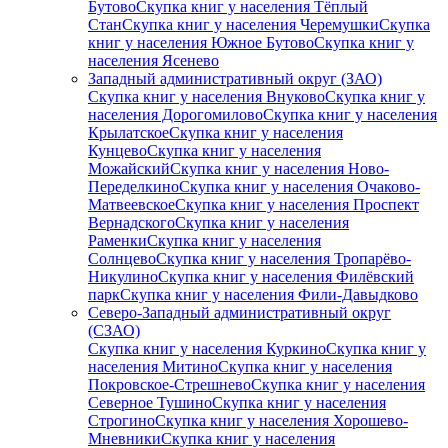
Бутово
Скупка книг у населения Тёплый
Стан
Скупка книг у населения Черемушки
Скупка
книг у населения Южное Бутово
Скупка книг у
населения Ясенево
Западный административный округ (ЗАО)
Скупка книг у населения Внуково
Скупка книг у
населения Дорогомилово
Скупка книг у населения
Крылатское
Скупка книг у населения
Кунцево
Скупка книг у населения
Можайский
Скупка книг у населения Ново-
Переделкино
Скупка книг у населения Очаково-
Матвеевское
Скупка книг у населения Проспект
Вернадского
Скупка книг у населения
Раменки
Скупка книг у населения
Солнцево
Скупка книг у населения Тропарёво-
Никулино
Скупка книг у населения Филёвский
парк
Скупка книг у населения Фили-Давыдково
Северо-Западный административный округ
(СЗАО)
Скупка книг у населения Куркино
Скупка книг у
населения Митино
Скупка книг у населения
Покровское-Стрешнево
Скупка книг у населения
Северное Тушино
Скупка книг у населения
Строгино
Скупка книг у населения Хорошево-
Мневники
Скупка книг у населения