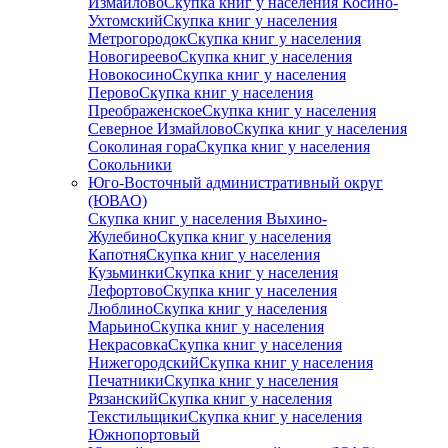
Измайлово
Скупка книг у населения Косино-
Ухтомский
Скупка книг у населения
Метрогородок
Скупка книг у населения
Новогиреево
Скупка книг у населения
Новокосино
Скупка книг у населения
Перово
Скупка книг у населения
Преображенское
Скупка книг у населения
Северное Измайлово
Скупка книг у населения
Соколиная гора
Скупка книг у населения
Сокольники
Юго-Восточный административный округ
(ЮВАО)
Скупка книг у населения Выхино-
Жулебино
Скупка книг у населения
Капотня
Скупка книг у населения
Кузьминки
Скупка книг у населения
Лефортово
Скупка книг у населения
Люблино
Скупка книг у населения
Марьино
Скупка книг у населения
Некрасовка
Скупка книг у населения
Нижегородский
Скупка книг у населения
Печатники
Скупка книг у населения
Рязанский
Скупка книг у населения
Текстильщики
Скупка книг у населения
Южнопортовый