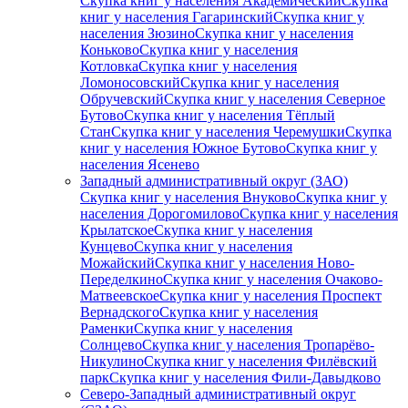
Скупка книг у населения Академический
Скупка
книг у населения Гагаринский
Скупка книг у
населения Зюзино
Скупка книг у населения
Коньково
Скупка книг у населения
Котловка
Скупка книг у населения
Ломоносовский
Скупка книг у населения
Обручевский
Скупка книг у населения Северное
Бутово
Скупка книг у населения Тёплый
Стан
Скупка книг у населения Черемушки
Скупка
книг у населения Южное Бутово
Скупка книг у
населения Ясенево
Западный административный округ (ЗАО)
Скупка книг у населения Внуково
Скупка книг у
населения Дорогомилово
Скупка книг у населения
Крылатское
Скупка книг у населения
Кунцево
Скупка книг у населения
Можайский
Скупка книг у населения Ново-
Переделкино
Скупка книг у населения Очаково-
Матвеевское
Скупка книг у населения Проспект
Вернадского
Скупка книг у населения
Раменки
Скупка книг у населения
Солнцево
Скупка книг у населения Тропарёво-
Никулино
Скупка книг у населения Филёвский
парк
Скупка книг у населения Фили-Давыдково
Северо-Западный административный округ