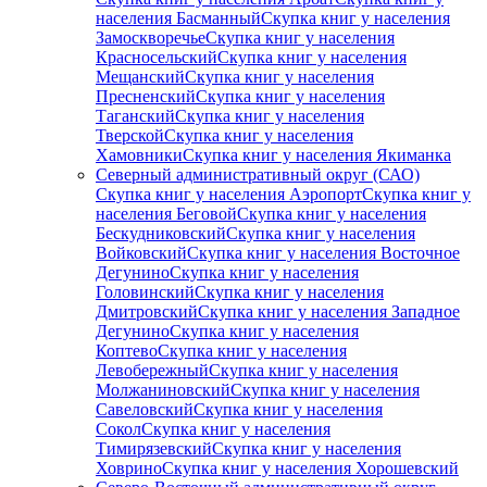
населения Басманный
Скупка книг у населения
Замоскворечье
Скупка книг у населения
Красносельский
Скупка книг у населения
Мещанский
Скупка книг у населения
Пресненский
Скупка книг у населения
Таганский
Скупка книг у населения
Тверской
Скупка книг у населения
Хамовники
Скупка книг у населения Якиманка
Северный административный округ (САО)
Скупка книг у населения Аэропорт
Скупка книг у
населения Беговой
Скупка книг у населения
Бескудниковский
Скупка книг у населения
Войковский
Скупка книг у населения Восточное
Дегунино
Скупка книг у населения
Головинский
Скупка книг у населения
Дмитровский
Скупка книг у населения Западное
Дегунино
Скупка книг у населения
Коптево
Скупка книг у населения
Левобережный
Скупка книг у населения
Молжаниновский
Скупка книг у населения
Савеловский
Скупка книг у населения
Сокол
Скупка книг у населения
Тимирязевский
Скупка книг у населения
Ховрино
Скупка книг у населения Хорошевский