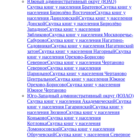
Южный административный округ (ЮАО)
Скупка книг у населения Братеево
Скупка книг у
населения Бирюлёво Восточное
Скупка книг у
населения Даниловский
Скупка книг у населения
Донской
Скупка книг у населения Бирюлёво
Западное
Скупка книг у населения
Зябликово
Скупка книг у населения Москворечье-
Сабурово
Скупка книг у населения Нагатино-
Садовники
Скупка книг у населения Нагатинский
затон
Скупка книг у населения Нагорный
Скупка
книг у населения Орехово-Борисово
Северное
Скупка книг у населения Чертаново
Северное
Скупка книг у населения
Царицыно
Скупка книг у населения Чертаново
Центральное
Скупка книг у населения Южное
Орехово-Борисово
Скупка книг у населения
Южное Чертаново
Юго-Западный административный округ (ЮЗАО)
Скупка книг у населения Академический
Скупка
книг у населения Гагаринский
Скупка книг у
населения Зюзино
Скупка книг у населения
Коньково
Скупка книг у населения
Котловка
Скупка книг у населения
Ломоносовский
Скупка книг у населения
Обручевский
Скупка книг у населения Северное