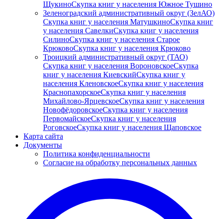
Щукино
Скупка книг у населения Южное Тушино
Зеленоградский административный округ (ЗелАО)
Скупка книг у населения Матушкино
Скупка книг
у населения Савелки
Скупка книг у населения
Силино
Скупка книг у населения Старое
Крюково
Скупка книг у населения Крюково
Троицкий административный округ (ТАО)
Скупка книг у населения Вороновское
Скупка
книг у населения Киевский
Скупка книг у
населения Кленовское
Скупка книг у населения
Краснопахорское
Скупка книг у населения
Михайлово-Ярцевское
Скупка книг у населения
Новофёдоровское
Скупка книг у населения
Первомайское
Скупка книг у населения
Роговское
Скупка книг у населения Щаповское
Карта сайта
Документы
Политика конфиденциальности
Согласие на обработку персональных данных