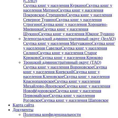
(СЗАО)
Скупка книг у населения Куркино
Скупка книг у
населения Митино
Скупка книг у населения
Покровское-Стрешнево
Скупка книг у населения
Северное Тушино
Скупка книг у населения
Строгино
Скупка книг у населения Хорошево-
Мневники
Скупка книг у населения
Щукино
Скупка книг у населения Южное Тушино
Зеленоградский административный округ (ЗелАО)
Скупка книг у населения Матушкино
Скупка книг
у населения Савелки
Скупка книг у населения
Силино
Скупка книг у населения Старое
Крюково
Скупка книг у населения Крюково
Троицкий административный округ (ТАО)
Скупка книг у населения Вороновское
Скупка
книг у населения Киевский
Скупка книг у
населения Кленовское
Скупка книг у населения
Краснопахорское
Скупка книг у населения
Михайлово-Ярцевское
Скупка книг у населения
Новофёдоровское
Скупка книг у населения
Первомайское
Скупка книг у населения
Роговское
Скупка книг у населения Щаповское
Карта сайта
Документы
Политика конфиденциальности