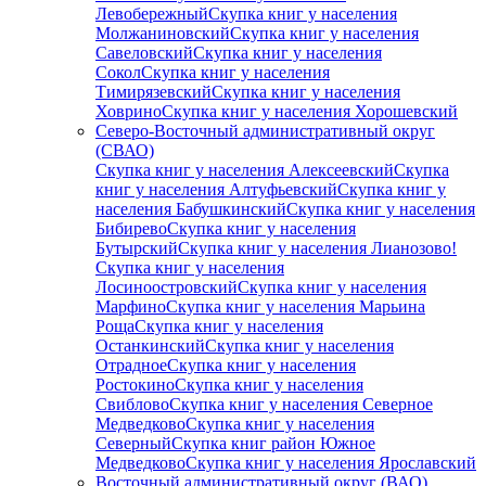
Левобережный
Скупка книг у населения
Молжаниновский
Скупка книг у населения
Савеловский
Скупка книг у населения
Сокол
Скупка книг у населения
Тимирязевский
Скупка книг у населения
Ховрино
Скупка книг у населения Хорошевский
Северо-Восточный административный округ
(СВАО)
Скупка книг у населения Алексеевский
Скупка
книг у населения Алтуфьевский
Скупка книг у
населения Бабушкинский
Скупка книг у населения
Бибирево
Скупка книг у населения
Бутырский
Скупка книг у населения Лианозово!
Скупка книг у населения
Лосиноостровский
Скупка книг у населения
Марфино
Скупка книг у населения Марьина
Роща
Скупка книг у населения
Останкинский
Скупка книг у населения
Отрадное
Скупка книг у населения
Ростокино
Скупка книг у населения
Свиблово
Скупка книг у населения Северное
Медведково
Скупка книг у населения
Северный
Скупка книг район Южное
Медведково
Скупка книг у населения Ярославский
Восточный административный округ (ВАО)