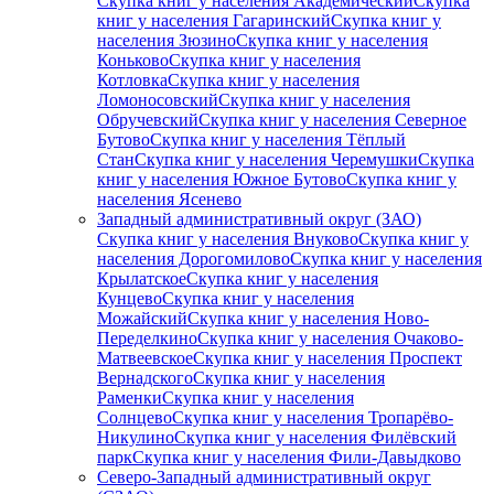
Скупка книг у населения Академический
Скупка
книг у населения Гагаринский
Скупка книг у
населения Зюзино
Скупка книг у населения
Коньково
Скупка книг у населения
Котловка
Скупка книг у населения
Ломоносовский
Скупка книг у населения
Обручевский
Скупка книг у населения Северное
Бутово
Скупка книг у населения Тёплый
Стан
Скупка книг у населения Черемушки
Скупка
книг у населения Южное Бутово
Скупка книг у
населения Ясенево
Западный административный округ (ЗАО)
Скупка книг у населения Внуково
Скупка книг у
населения Дорогомилово
Скупка книг у населения
Крылатское
Скупка книг у населения
Кунцево
Скупка книг у населения
Можайский
Скупка книг у населения Ново-
Переделкино
Скупка книг у населения Очаково-
Матвеевское
Скупка книг у населения Проспект
Вернадского
Скупка книг у населения
Раменки
Скупка книг у населения
Солнцево
Скупка книг у населения Тропарёво-
Никулино
Скупка книг у населения Филёвский
парк
Скупка книг у населения Фили-Давыдково
Северо-Западный административный округ