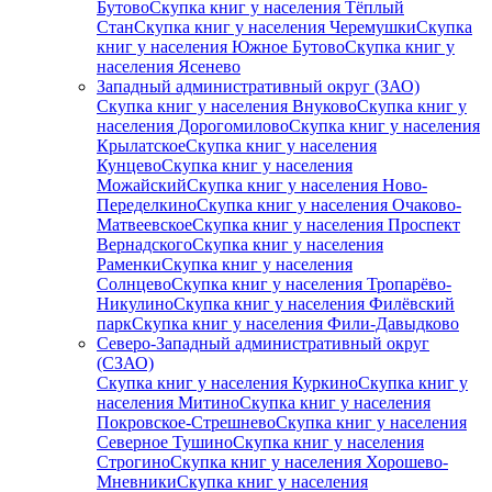
Бутово
Скупка книг у населения Тёплый
Стан
Скупка книг у населения Черемушки
Скупка
книг у населения Южное Бутово
Скупка книг у
населения Ясенево
Западный административный округ (ЗАО)
Скупка книг у населения Внуково
Скупка книг у
населения Дорогомилово
Скупка книг у населения
Крылатское
Скупка книг у населения
Кунцево
Скупка книг у населения
Можайский
Скупка книг у населения Ново-
Переделкино
Скупка книг у населения Очаково-
Матвеевское
Скупка книг у населения Проспект
Вернадского
Скупка книг у населения
Раменки
Скупка книг у населения
Солнцево
Скупка книг у населения Тропарёво-
Никулино
Скупка книг у населения Филёвский
парк
Скупка книг у населения Фили-Давыдково
Северо-Западный административный округ
(СЗАО)
Скупка книг у населения Куркино
Скупка книг у
населения Митино
Скупка книг у населения
Покровское-Стрешнево
Скупка книг у населения
Северное Тушино
Скупка книг у населения
Строгино
Скупка книг у населения Хорошево-
Мневники
Скупка книг у населения