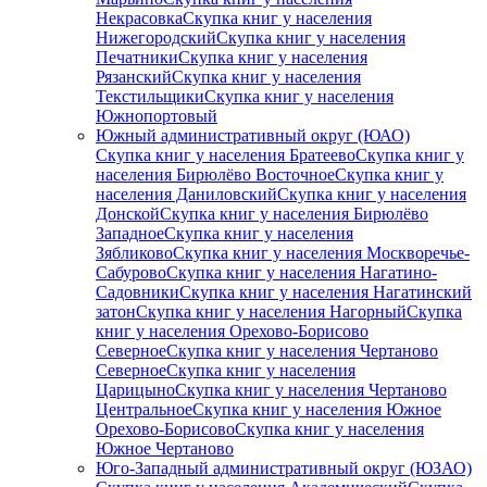
Некрасовка
Скупка книг у населения
Нижегородский
Скупка книг у населения
Печатники
Скупка книг у населения
Рязанский
Скупка книг у населения
Текстильщики
Скупка книг у населения
Южнопортовый
Южный административный округ (ЮАО)
Скупка книг у населения Братеево
Скупка книг у
населения Бирюлёво Восточное
Скупка книг у
населения Даниловский
Скупка книг у населения
Донской
Скупка книг у населения Бирюлёво
Западное
Скупка книг у населения
Зябликово
Скупка книг у населения Москворечье-
Сабурово
Скупка книг у населения Нагатино-
Садовники
Скупка книг у населения Нагатинский
затон
Скупка книг у населения Нагорный
Скупка
книг у населения Орехово-Борисово
Северное
Скупка книг у населения Чертаново
Северное
Скупка книг у населения
Царицыно
Скупка книг у населения Чертаново
Центральное
Скупка книг у населения Южное
Орехово-Борисово
Скупка книг у населения
Южное Чертаново
Юго-Западный административный округ (ЮЗАО)