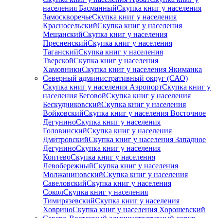
населения Басманный
Скупка книг у населения
Замоскворечье
Скупка книг у населения
Красносельский
Скупка книг у населения
Мещанский
Скупка книг у населения
Пресненский
Скупка книг у населения
Таганский
Скупка книг у населения
Тверской
Скупка книг у населения
Хамовники
Скупка книг у населения Якиманка
Северный административный округ (САО)
Скупка книг у населения Аэропорт
Скупка книг у
населения Беговой
Скупка книг у населения
Бескудниковский
Скупка книг у населения
Войковский
Скупка книг у населения Восточное
Дегунино
Скупка книг у населения
Головинский
Скупка книг у населения
Дмитровский
Скупка книг у населения Западное
Дегунино
Скупка книг у населения
Коптево
Скупка книг у населения
Левобережный
Скупка книг у населения
Молжаниновский
Скупка книг у населения
Савеловский
Скупка книг у населения
Сокол
Скупка книг у населения
Тимирязевский
Скупка книг у населения
Ховрино
Скупка книг у населения Хорошевский