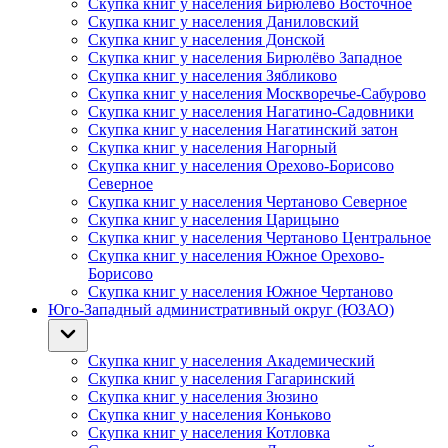
Скупка книг у населения Бирюлёво Восточное
Скупка книг у населения Даниловский
Скупка книг у населения Донской
Скупка книг у населения Бирюлёво Западное
Скупка книг у населения Зябликово
Скупка книг у населения Москворечье-Сабурово
Скупка книг у населения Нагатино-Садовники
Скупка книг у населения Нагатинский затон
Скупка книг у населения Нагорный
Скупка книг у населения Орехово-Борисово
Северное
Скупка книг у населения Чертаново Северное
Скупка книг у населения Царицыно
Скупка книг у населения Чертаново Центральное
Скупка книг у населения Южное Орехово-
Борисово
Скупка книг у населения Южное Чертаново
Юго-Западный административный округ (ЮЗАО)
Скупка книг у населения Академический
Скупка книг у населения Гагаринский
Скупка книг у населения Зюзино
Скупка книг у населения Коньково
Скупка книг у населения Котловка