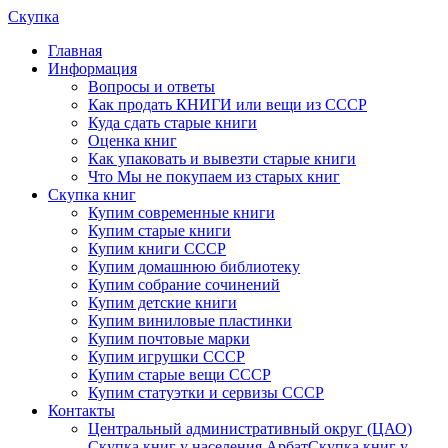
Скупка
Главная
Информация
Вопросы и ответы
Как продать КНИГИ или вещи из СССР
Куда сдать старые книги
Оценка книг
Как упаковать и вывезти старые книги
Что Мы не покупаем из старых книг
Скупка книг
Купим современные книги
Купим старые книги
Купим книги СССР
Купим домашнюю библиотеку
Купим собрание сочинений
Купим детские книги
Купим виниловые пластинки
Купим почтовые марки
Купим игрушки СССР
Купим старые вещи СССР
Купим статуэтки и сервизы СССР
Контакты
Центральный административный округ (ЦАО)
Скупка книг у населения Арбат
Скупка книг у