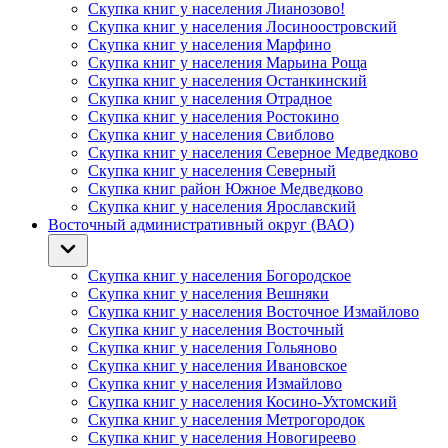
Скупка книг у населения Лианозово!
Скупка книг у населения Лосиноостровский
Скупка книг у населения Марфино
Скупка книг у населения Марьина Роща
Скупка книг у населения Останкинский
Скупка книг у населения Отрадное
Скупка книг у населения Ростокино
Скупка книг у населения Свиблово
Скупка книг у населения Северное Медведково
Скупка книг у населения Северный
Скупка книг район Южное Медведково
Скупка книг у населения Ярославский
Восточный административный округ (ВАО)
Скупка книг у населения Богородское
Скупка книг у населения Вешняки
Скупка книг у населения Восточное Измайлово
Скупка книг у населения Восточный
Скупка книг у населения Гольяново
Скупка книг у населения Ивановское
Скупка книг у населения Измайлово
Скупка книг у населения Косино-Ухтомский
Скупка книг у населения Метрогородок
Скупка книг у населения Новогиреево