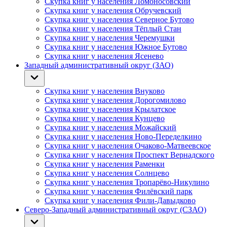
Скупка книг у населения Ломоносовский
Скупка книг у населения Обручевский
Скупка книг у населения Северное Бутово
Скупка книг у населения Тёплый Стан
Скупка книг у населения Черемушки
Скупка книг у населения Южное Бутово
Скупка книг у населения Ясенево
Западный административный округ (ЗАО)
Скупка книг у населения Внуково
Скупка книг у населения Дорогомилово
Скупка книг у населения Крылатское
Скупка книг у населения Кунцево
Скупка книг у населения Можайский
Скупка книг у населения Ново-Переделкино
Скупка книг у населения Очаково-Матвеевское
Скупка книг у населения Проспект Вернадского
Скупка книг у населения Раменки
Скупка книг у населения Солнцево
Скупка книг у населения Тропарёво-Никулино
Скупка книг у населения Филёвский парк
Скупка книг у населения Фили-Давыдково
Северо-Западный административный округ (СЗАО)