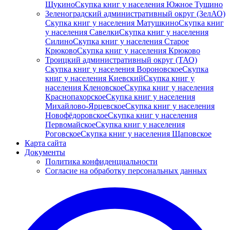
Щукино
Скупка книг у населения Южное Тушино
Зеленоградский административный округ (ЗелАО)
Скупка книг у населения Матушкино
Скупка книг
у населения Савелки
Скупка книг у населения
Силино
Скупка книг у населения Старое
Крюково
Скупка книг у населения Крюково
Троицкий административный округ (ТАО)
Скупка книг у населения Вороновское
Скупка
книг у населения Киевский
Скупка книг у
населения Кленовское
Скупка книг у населения
Краснопахорское
Скупка книг у населения
Михайлово-Ярцевское
Скупка книг у населения
Новофёдоровское
Скупка книг у населения
Первомайское
Скупка книг у населения
Роговское
Скупка книг у населения Щаповское
Карта сайта
Документы
Политика конфиденциальности
Согласие на обработку персональных данных