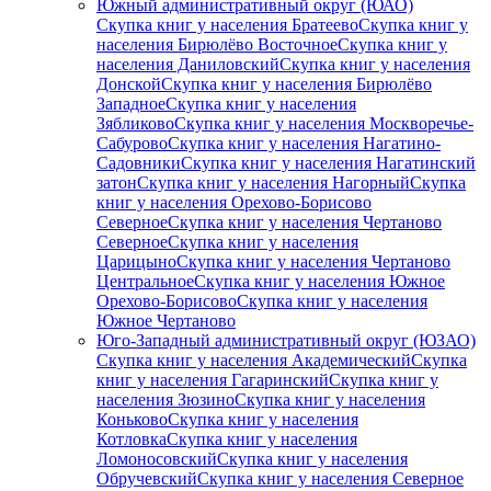
Южный административный округ (ЮАО)
Скупка книг у населения Братеево
Скупка книг у
населения Бирюлёво Восточное
Скупка книг у
населения Даниловский
Скупка книг у населения
Донской
Скупка книг у населения Бирюлёво
Западное
Скупка книг у населения
Зябликово
Скупка книг у населения Москворечье-
Сабурово
Скупка книг у населения Нагатино-
Садовники
Скупка книг у населения Нагатинский
затон
Скупка книг у населения Нагорный
Скупка
книг у населения Орехово-Борисово
Северное
Скупка книг у населения Чертаново
Северное
Скупка книг у населения
Царицыно
Скупка книг у населения Чертаново
Центральное
Скупка книг у населения Южное
Орехово-Борисово
Скупка книг у населения
Южное Чертаново
Юго-Западный административный округ (ЮЗАО)
Скупка книг у населения Академический
Скупка
книг у населения Гагаринский
Скупка книг у
населения Зюзино
Скупка книг у населения
Коньково
Скупка книг у населения
Котловка
Скупка книг у населения
Ломоносовский
Скупка книг у населения
Обручевский
Скупка книг у населения Северное