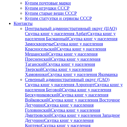
Купим почтовые марки
Купим игрушки СССР
Купим старые вещи СССР
Купим статуэтки и сервизы СССР
Контакты
Центральный административный округ (ЦАО)
Скупка книг у населения Арбат
Скупка книг у
населения Басманный
Скупка книг у населения
Замоскворечье
Скупка книг у населения
Красносельский
Скупка книг у населения
Мещанский
Скупка книг у населения
Пресненский
Скупка книг у населения
Таганский
Скупка книг у населения
Тверской
Скупка книг у населения
Хамовники
Скупка книг у населения Якиманка
Северный административный округ (САО)
Скупка книг у населения Аэропорт
Скупка книг у
населения Беговой
Скупка книг у населения
Бескудниковский
Скупка книг у населения
Войковский
Скупка книг у населения Восточное
Дегунино
Скупка книг у населения
Головинский
Скупка книг у населения
Дмитровский
Скупка книг у населения Западное
Дегунино
Скупка книг у населения
Коптево
Скупка книг у населения