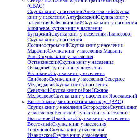
Северо-Восточный административный округ
(СВАО)
Скупка книг у населения Алексеевский
Скупка
книг у населения Алтуфьевский
Скупка книг у
населения Бабушкинский
Скупка книг у населения
Бибирево
Скупка книг у населения
Бутырский
Скупка книг у населения Лианозово!
Скупка книг у населения
Лосиноостровский
Скупка книг у населения
Марфино
Скупка книг у населения Марьина
Роща
Скупка книг у населения
Останкинский
Скупка книг у населения
Отрадное
Скупка книг у населения
Ростокино
Скупка книг у населения
Свиблово
Скупка книг у населения Северное
Медведково
Скупка книг у населения
Северный
Скупка книг район Южное
Медведково
Скупка книг у населения Ярославский
Восточный административный округ (ВАО)
Скупка книг у населения Богородское
Скупка книг
у населения Вешняки
Скупка книг у населения
Восточное Измайлово
Скупка книг у населения
Восточный
Скупка книг у населения
Гольяново
Скупка книг у населения
Ивановское
Скупка книг у населения