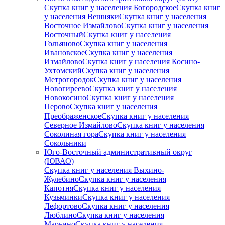
Скупка книг у населения Богородское
Скупка книг
у населения Вешняки
Скупка книг у населения
Восточное Измайлово
Скупка книг у населения
Восточный
Скупка книг у населения
Гольяново
Скупка книг у населения
Ивановское
Скупка книг у населения
Измайлово
Скупка книг у населения Косино-
Ухтомский
Скупка книг у населения
Метрогородок
Скупка книг у населения
Новогиреево
Скупка книг у населения
Новокосино
Скупка книг у населения
Перово
Скупка книг у населения
Преображенское
Скупка книг у населения
Северное Измайлово
Скупка книг у населения
Соколиная гора
Скупка книг у населения
Сокольники
Юго-Восточный административный округ
(ЮВАО)
Скупка книг у населения Выхино-
Жулебино
Скупка книг у населения
Капотня
Скупка книг у населения
Кузьминки
Скупка книг у населения
Лефортово
Скупка книг у населения
Люблино
Скупка книг у населения
Марьино
Скупка книг у населения