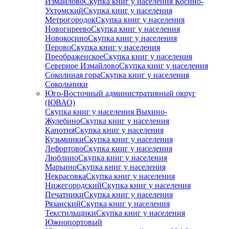
Измайлово
Скупка книг у населения Косино-
Ухтомский
Скупка книг у населения
Метрогородок
Скупка книг у населения
Новогиреево
Скупка книг у населения
Новокосино
Скупка книг у населения
Перово
Скупка книг у населения
Преображенское
Скупка книг у населения
Северное Измайлово
Скупка книг у населения
Соколиная гора
Скупка книг у населения
Сокольники
Юго-Восточный административный округ
(ЮВАО)
Скупка книг у населения Выхино-
Жулебино
Скупка книг у населения
Капотня
Скупка книг у населения
Кузьминки
Скупка книг у населения
Лефортово
Скупка книг у населения
Люблино
Скупка книг у населения
Марьино
Скупка книг у населения
Некрасовка
Скупка книг у населения
Нижегородский
Скупка книг у населения
Печатники
Скупка книг у населения
Рязанский
Скупка книг у населения
Текстильщики
Скупка книг у населения
Южнопортовый