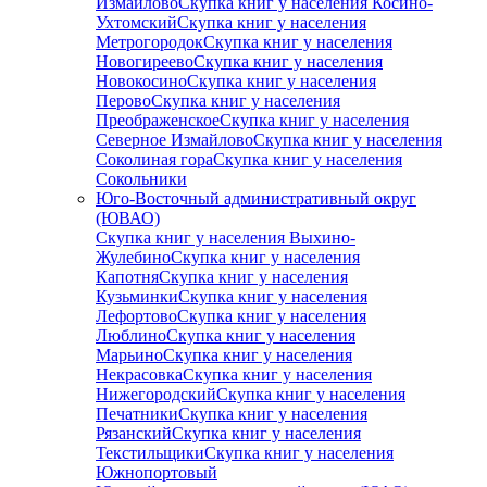
Измайлово
Скупка книг у населения Косино-
Ухтомский
Скупка книг у населения
Метрогородок
Скупка книг у населения
Новогиреево
Скупка книг у населения
Новокосино
Скупка книг у населения
Перово
Скупка книг у населения
Преображенское
Скупка книг у населения
Северное Измайлово
Скупка книг у населения
Соколиная гора
Скупка книг у населения
Сокольники
Юго-Восточный административный округ
(ЮВАО)
Скупка книг у населения Выхино-
Жулебино
Скупка книг у населения
Капотня
Скупка книг у населения
Кузьминки
Скупка книг у населения
Лефортово
Скупка книг у населения
Люблино
Скупка книг у населения
Марьино
Скупка книг у населения
Некрасовка
Скупка книг у населения
Нижегородский
Скупка книг у населения
Печатники
Скупка книг у населения
Рязанский
Скупка книг у населения
Текстильщики
Скупка книг у населения
Южнопортовый