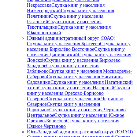
Некрасовка
Скупка книг у населения
Нижегородский
Скупка книг у населения
Печатники
Скупка книг у населения
Рязанский
Скупка книг у населения
Текстильщики
Скупка книг у населения
Южнопортовый
Южный административный округ (ЮАО)
Скупка книг у населения Братеево
Скупка книг у
населения Бирюлёво Восточное
Скупка книг у
населения Даниловский
Скупка книг у населения
Донской
Скупка книг у населения Бирюлёво
Западное
Скупка книг у населения
Зябликово
Скупка книг у населения Москворечье-
Сабурово
Скупка книг у населения Нагатино-
Садовники
Скупка книг у населения Нагатинский
затон
Скупка книг у населения Нагорный
Скупка
книг у населения Орехово-Борисово
Северное
Скупка книг у населения Чертаново
Северное
Скупка книг у населения
Царицыно
Скупка книг у населения Чертаново
Центральное
Скупка книг у населения Южное
Орехово-Борисово
Скупка книг у населения
Южное Чертаново
Юго-Западный административный округ (ЮЗАО)