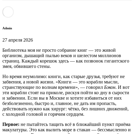
Admin
27 апреля 2026
Библиотека моя не просто собрание книг — это живой
организм, дышащий пылью веков и шелестом миллионов
страниц. Каждый корешок здесь — как позвонок гигантского
змея, обвившего стены.
Но время неумолимо: книги, как старые друзья, требуют не
забвения, а новой жизни. «Книги — это корабли мысли,
странствующие по волнам времени», — говорил
Бэкон
. И вот
эти корабли стоят на приколе, рискуя пойти ко дну в сырости
и забвении. Если вы в Москве и хотите избавиться от них
безболезненно, быстро и, главное, не дать им пропасть,
действовать нужно как хирург: чётко, без лишних движений,
с холодной головой и горячим сердцем.
Первое:
не пытайтесь тащить всё в ближайший пункт приёма
макулатуры. Это как вылить море в стакан — бессмысленно и