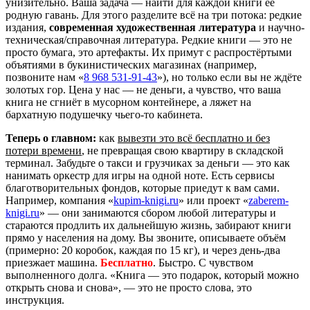
унизительно. Ваша задача — найти для каждой книги её
родную гавань. Для этого разделите всё на три потока: редкие
издания,
современная художественная литература
и научно-
техническая/справочная литература. Редкие книги — это не
просто бумага, это артефакты. Их примут с распростёртыми
объятиями в букинистических магазинах (например,
позвоните нам «
8 968 531-91-43
»), но только если вы не ждёте
золотых гор. Цена у нас — не деньги, а чувство, что ваша
книга не сгниёт в мусорном контейнере, а ляжет на
бархатную подушечку чьего-то кабинета.
Теперь о главном:
как
вывезти это всё бесплатно и без
потери времени
, не превращая свою квартиру в складской
терминал. Забудьте о такси и грузчиках за деньги — это как
нанимать оркестр для игры на одной ноте. Есть сервисы
благотворительных фондов, которые приедут к вам сами.
Например, компания «
kupim-knigi.ru
» или проект «
zaberem-
knigi.ru
» — они занимаются сбором любой литературы и
стараются продлить их дальнейшую жизнь, забирают книги
прямо у населения на дому. Вы звоните, описываете объём
(примерно: 20 коробок, каждая по 15 кг), и через день-два
приезжает машина.
Бесплатно
. Быстро. С чувством
выполненного долга. «Книга — это подарок, который можно
открыть снова и снова», — это не просто слова, это
инструкция.