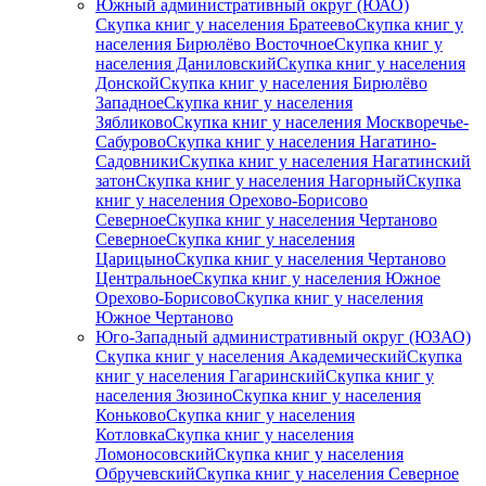
Южный административный округ (ЮАО)
Скупка книг у населения Братеево
Скупка книг у
населения Бирюлёво Восточное
Скупка книг у
населения Даниловский
Скупка книг у населения
Донской
Скупка книг у населения Бирюлёво
Западное
Скупка книг у населения
Зябликово
Скупка книг у населения Москворечье-
Сабурово
Скупка книг у населения Нагатино-
Садовники
Скупка книг у населения Нагатинский
затон
Скупка книг у населения Нагорный
Скупка
книг у населения Орехово-Борисово
Северное
Скупка книг у населения Чертаново
Северное
Скупка книг у населения
Царицыно
Скупка книг у населения Чертаново
Центральное
Скупка книг у населения Южное
Орехово-Борисово
Скупка книг у населения
Южное Чертаново
Юго-Западный административный округ (ЮЗАО)
Скупка книг у населения Академический
Скупка
книг у населения Гагаринский
Скупка книг у
населения Зюзино
Скупка книг у населения
Коньково
Скупка книг у населения
Котловка
Скупка книг у населения
Ломоносовский
Скупка книг у населения
Обручевский
Скупка книг у населения Северное