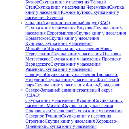
Бутово
Скупка книг у населения Тёплый
Стан
Скупка книг у населения Черемушки
Скупка
книг у населения Южное Бутово
Скупка книг у
населения Ясенево
Западный административный округ (ЗАО)
Скупка книг у населения Внуково
Скупка книг у
населения Дорогомилово
Скупка книг у населения
Крылатское
Скупка книг у населения
Кунцево
Скупка книг у населения
Можайский
Скупка книг у населения Ново-
Переделкино
Скупка книг у населения Очаково-
Матвеевское
Скупка книг у населения Проспект
Вернадского
Скупка книг у населения
Раменки
Скупка книг у населения
Солнцево
Скупка книг у населения Тропарёво-
Никулино
Скупка книг у населения Филёвский
парк
Скупка книг у населения Фили-Давыдково
Северо-Западный административный округ
(СЗАО)
Скупка книг у населения Куркино
Скупка книг у
населения Митино
Скупка книг у населения
Покровское-Стрешнево
Скупка книг у населения
Северное Тушино
Скупка книг у населения
Строгино
Скупка книг у населения Хорошево-
Мневники
Скупка книг у населения