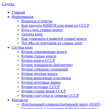
Скупка
Главная
Информация
Вопросы и ответы
Как продать КНИГИ или вещи из СССР
Куда сдать старые книги
Оценка книг
Как упаковать и вывезти старые книги
Что Мы не покупаем из старых книг
Скупка книг
Купим современные книги
Купим старые книги
Купим книги СССР
Купим домашнюю библиотеку
Купим собрание сочинений
Купим детские книги
Купим виниловые пластинки
Купим почтовые марки
Купим игрушки СССР
Купим старые вещи СССР
Купим статуэтки и сервизы СССР
Контакты
Центральный административный округ (ЦАО)
Скупка книг у населения Арбат
Скупка книг у