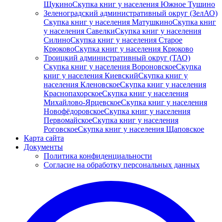
Щукино
Скупка книг у населения Южное Тушино
Зеленоградский административный округ (ЗелАО)
Скупка книг у населения Матушкино
Скупка книг
у населения Савелки
Скупка книг у населения
Силино
Скупка книг у населения Старое
Крюково
Скупка книг у населения Крюково
Троицкий административный округ (ТАО)
Скупка книг у населения Вороновское
Скупка
книг у населения Киевский
Скупка книг у
населения Кленовское
Скупка книг у населения
Краснопахорское
Скупка книг у населения
Михайлово-Ярцевское
Скупка книг у населения
Новофёдоровское
Скупка книг у населения
Первомайское
Скупка книг у населения
Роговское
Скупка книг у населения Щаповское
Карта сайта
Документы
Политика конфиденциальности
Согласие на обработку персональных данных