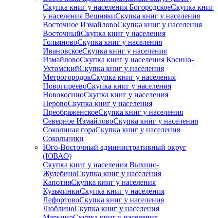
Скупка книг у населения Богородское
Скупка книг
у населения Вешняки
Скупка книг у населения
Восточное Измайлово
Скупка книг у населения
Восточный
Скупка книг у населения
Гольяново
Скупка книг у населения
Ивановское
Скупка книг у населения
Измайлово
Скупка книг у населения Косино-
Ухтомский
Скупка книг у населения
Метрогородок
Скупка книг у населения
Новогиреево
Скупка книг у населения
Новокосино
Скупка книг у населения
Перово
Скупка книг у населения
Преображенское
Скупка книг у населения
Северное Измайлово
Скупка книг у населения
Соколиная гора
Скупка книг у населения
Сокольники
Юго-Восточный административный округ
(ЮВАО)
Скупка книг у населения Выхино-
Жулебино
Скупка книг у населения
Капотня
Скупка книг у населения
Кузьминки
Скупка книг у населения
Лефортово
Скупка книг у населения
Люблино
Скупка книг у населения
Марьино
Скупка книг у населения