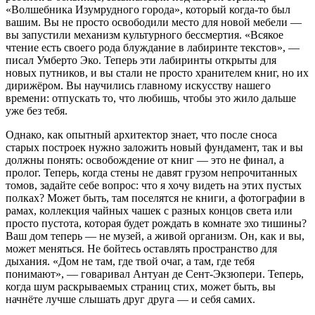
«Волшебника Изумрудного города», который когда-то был
вашим. Вы не просто освободили место для новой мебели —
вы запустили механизм культурного бессмертия. «Всякое
чтение есть своего рода блуждание в лабиринте текстов», —
писал Умберто Эко. Теперь эти лабиринты открыты для
новых путников, и вы стали не просто хранителем книг, но их
дирижёром. Вы научились главному искусству нашего
времени: отпускать то, что любишь, чтобы это жило дальше
уже без тебя.
Однако, как опытный архитектор знает, что после сноса
старых построек нужно заложить новый фундамент, так и вы
должны понять: освобождение от книг — это не финал, а
пролог. Теперь, когда стены не давят грузом непрочитанных
томов, задайте себе вопрос: что я хочу видеть на этих пустых
полках? Может быть, там поселятся не книги, а фотографии в
рамах, коллекция чайных чашек с разных концов света или
просто пустота, которая будет рождать в комнате эхо тишины?
Ваш дом теперь — не музей, а живой организм. Он, как и вы,
может меняться. Не бойтесь оставлять пространство для
дыхания. «Дом не там, где твой очаг, а там, где тебя
понимают», — говаривал Антуан де Сент-Экзюпери. Теперь,
когда шум раскрываемых страниц стих, может быть, вы
начнёте лучше слышать друг друга — и себя самих.