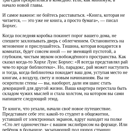
начало новой главы.
И самое важное: не бойтесь расставаться. «Книга, которая не
читается, — это уже не книга, а просто бумага», — писал
Борхес.
Когда последняя коробка покинет порог вашего дома, не
спешите захлопывать дверь с облегчением. Остановитесь на
мгновение и прислушайтесь. Тишина, которая воцарится в
комнатах, будет совсем иной — не звенящей пустотой, а
глубоким, чистым звуком освобождённого пространства. Как
сказал когда-то Хорхе Луис Борхес: «Я всегда представлял рай
чем-то вроде библиотеки». Но, парадокс, рай может наступить
и тогда, когда библиотека покидает ваш дом, уступая место не
книгам, а воздуху, свету и новым начинаниям. Вы не
осиротили стены — вы, наоборот, дали им шанс стать
декорацией для другой жизни. Ваша квартира перестала быть
складом чужих мыслей и стала холстом, на котором вы сами
напишете следующий этюд.
Те книги, что уехали, начали своё новое путешествие.
Представьте себе это: какой-то студент в общежитии,
уставший от электронных экранов, вдруг находит на полке
«Сто лет одиночества» с вашим экслибрисом на форзаце. Или
ребёнок в больнице, засыпающий под шорох страниц