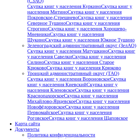
(СЗАО)
Скупка книг у населения Куркино
Скупка книг у
населения Митино
Скупка книг у населения
Покровское-Стрешнево
Скупка книг у населения
Северное Тушино
Скупка книг у населения
Строгино
Скупка книг у населения Хорошево-
Мневники
Скупка книг у населения
Щукино
Скупка книг у населения Южное Тушино
Зеленоградский административный округ (ЗелАО)
Скупка книг у населения Матушкино
Скупка книг
у населения Савелки
Скупка книг у населения
Силино
Скупка книг у населения Старое
Крюково
Скупка книг у населения Крюково
Троицкий административный округ (ТАО)
Скупка книг у населения Вороновское
Скупка
книг у населения Киевский
Скупка книг у
населения Кленовское
Скупка книг у населения
Краснопахорское
Скупка книг у населения
Михайлово-Ярцевское
Скупка книг у населения
Новофёдоровское
Скупка книг у населения
Первомайское
Скупка книг у населения
Роговское
Скупка книг у населения Щаповское
Карта сайта
Документы
Политика конфиденциальности