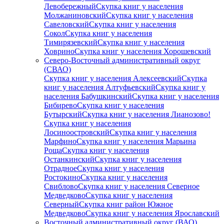
Левобережный
Скупка книг у населения
Молжаниновский
Скупка книг у населения
Савеловский
Скупка книг у населения
Сокол
Скупка книг у населения
Тимирязевский
Скупка книг у населения
Ховрино
Скупка книг у населения Хорошевский
Северо-Восточный административный округ
(СВАО)
Скупка книг у населения Алексеевский
Скупка
книг у населения Алтуфьевский
Скупка книг у
населения Бабушкинский
Скупка книг у населения
Бибирево
Скупка книг у населения
Бутырский
Скупка книг у населения Лианозово!
Скупка книг у населения
Лосиноостровский
Скупка книг у населения
Марфино
Скупка книг у населения Марьина
Роща
Скупка книг у населения
Останкинский
Скупка книг у населения
Отрадное
Скупка книг у населения
Ростокино
Скупка книг у населения
Свиблово
Скупка книг у населения Северное
Медведково
Скупка книг у населения
Северный
Скупка книг район Южное
Медведково
Скупка книг у населения Ярославский
Восточный административный округ (ВАО)