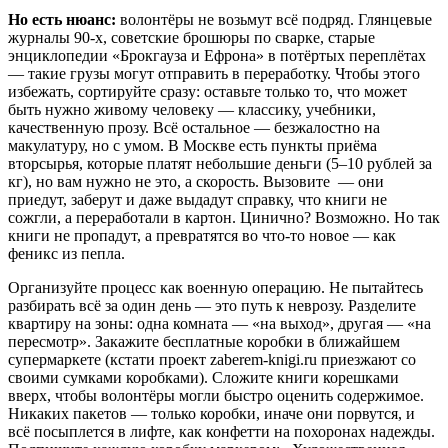
Но есть нюанс:
волонтёры не возьмут всё подряд. Глянцевые
журналы 90-х, советские брошюры по сварке, старые
энциклопедии «Брокгауза и Ефрона» в потёртых переплётах
— такие грузы могут отправить в переработку. Чтобы этого
избежать, сортируйте сразу: оставьте только то, что может
быть нужно живому человеку — классику, учебники,
качественную прозу. Всё остальное — безжалостно на
макулатуру, но с умом. В Москве есть пункты приёма
вторсырья, которые платят небольшие деньги (5–10 рублей за
кг), но вам нужно не это, а скорость. Вызовите — они
приедут, заберут и даже выдадут справку, что книги не
сожгли, а переработали в картон. Цинично? Возможно. Но так
книги не пропадут, а превратятся во что-то новое — как
феникс из пепла.
Организуйте процесс как военную операцию. Не пытайтесь
разбирать всё за один день — это путь к неврозу. Разделите
квартиру на зоны: одна комната — «на выход», другая — «на
пересмотр». Закажите бесплатные коробки в ближайшем
супермаркете (кстати проект zaberem-knigi.ru приезжают со
своими сумками коробками). Сложите книги корешками
вверх, чтобы волонтёры могли быстро оценить содержимое.
Никаких пакетов — только коробки, иначе они порвутся, и
всё посыплется в лифте, как конфетти на похоронах надежды.