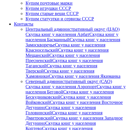
Купим почтовые марки
Купим игрушки СССР
Купим старые вещи СССР
Купим статуэтки и сервизы СССР
Контакты
Центральный административный округ (ЦАО)
Скупка книг у населения Арбат
Скупка книг у
населения Басманный
Скупка книг у населения
Замоскворечье
Скупка книг у населения
Красносельский
Скупка книг у населения
Мещанский
Скупка книг у населения
Пресненский
Скупка книг у населения
Таганский
Скупка книг у населения
Тверской
Скупка книг у населения
Хамовники
Скупка книг у населения Якиманка
Северный административный округ (САО)
Скупка книг у населения Аэропорт
Скупка книг у
населения Беговой
Скупка книг у населения
Бескудниковский
Скупка книг у населения
Войковский
Скупка книг у населения Восточное
Дегунино
Скупка книг у населения
Головинский
Скупка книг у населения
Дмитровский
Скупка книг у населения Западное
Дегунино
Скупка книг у населения
Коптево
Скупка книг у населения