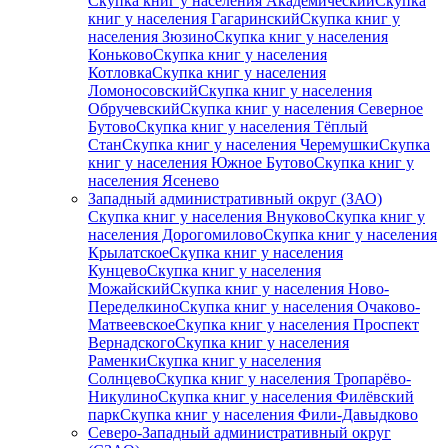
Скупка книг у населения Академический
Скупка
книг у населения Гагаринский
Скупка книг у
населения Зюзино
Скупка книг у населения
Коньково
Скупка книг у населения
Котловка
Скупка книг у населения
Ломоносовский
Скупка книг у населения
Обручевский
Скупка книг у населения Северное
Бутово
Скупка книг у населения Тёплый
Стан
Скупка книг у населения Черемушки
Скупка
книг у населения Южное Бутово
Скупка книг у
населения Ясенево
Западный административный округ (ЗАО)
Скупка книг у населения Внуково
Скупка книг у
населения Дорогомилово
Скупка книг у населения
Крылатское
Скупка книг у населения
Кунцево
Скупка книг у населения
Можайский
Скупка книг у населения Ново-
Переделкино
Скупка книг у населения Очаково-
Матвеевское
Скупка книг у населения Проспект
Вернадского
Скупка книг у населения
Раменки
Скупка книг у населения
Солнцево
Скупка книг у населения Тропарёво-
Никулино
Скупка книг у населения Филёвский
парк
Скупка книг у населения Фили-Давыдково
Северо-Западный административный округ