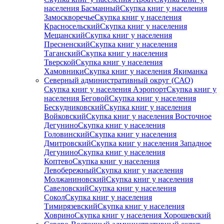
населения Басманный
Скупка книг у населения
Замоскворечье
Скупка книг у населения
Красносельский
Скупка книг у населения
Мещанский
Скупка книг у населения
Пресненский
Скупка книг у населения
Таганский
Скупка книг у населения
Тверской
Скупка книг у населения
Хамовники
Скупка книг у населения Якиманка
Северный административный округ (САО)
Скупка книг у населения Аэропорт
Скупка книг у
населения Беговой
Скупка книг у населения
Бескудниковский
Скупка книг у населения
Войковский
Скупка книг у населения Восточное
Дегунино
Скупка книг у населения
Головинский
Скупка книг у населения
Дмитровский
Скупка книг у населения Западное
Дегунино
Скупка книг у населения
Коптево
Скупка книг у населения
Левобережный
Скупка книг у населения
Молжаниновский
Скупка книг у населения
Савеловский
Скупка книг у населения
Сокол
Скупка книг у населения
Тимирязевский
Скупка книг у населения
Ховрино
Скупка книг у населения Хорошевский