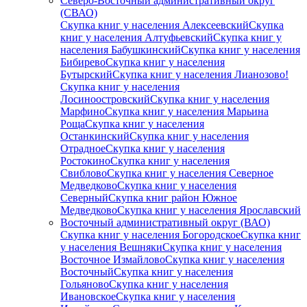
Северо-Восточный административный округ
(СВАО)
Скупка книг у населения Алексеевский
Скупка
книг у населения Алтуфьевский
Скупка книг у
населения Бабушкинский
Скупка книг у населения
Бибирево
Скупка книг у населения
Бутырский
Скупка книг у населения Лианозово!
Скупка книг у населения
Лосиноостровский
Скупка книг у населения
Марфино
Скупка книг у населения Марьина
Роща
Скупка книг у населения
Останкинский
Скупка книг у населения
Отрадное
Скупка книг у населения
Ростокино
Скупка книг у населения
Свиблово
Скупка книг у населения Северное
Медведково
Скупка книг у населения
Северный
Скупка книг район Южное
Медведково
Скупка книг у населения Ярославский
Восточный административный округ (ВАО)
Скупка книг у населения Богородское
Скупка книг
у населения Вешняки
Скупка книг у населения
Восточное Измайлово
Скупка книг у населения
Восточный
Скупка книг у населения
Гольяново
Скупка книг у населения
Ивановское
Скупка книг у населения