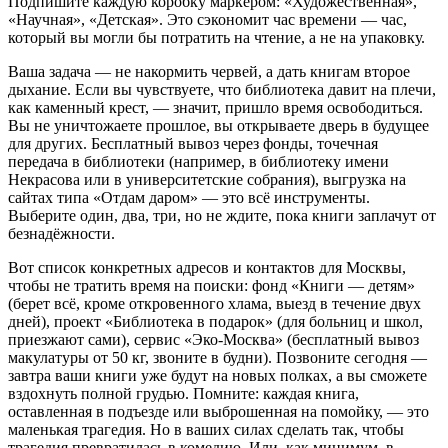
Подпишите каждую коробку маркером: «Художественная»,
«Научная», «Детская». Это сэкономит час времени — час,
который вы могли бы потратить на чтение, а не на упаковку.
Ваша задача — не накормить червей, а дать книгам второе
дыхание. Если вы чувствуете, что библиотека давит на плечи,
как каменный крест, — значит, пришло время освободиться.
Вы не уничтожаете прошлое, вы открываете дверь в будущее
для других. Бесплатный вывоз через фонды, точечная
передача в библиотеки (например, в библиотеку имени
Некрасова или в университетские собрания), выгрузка на
сайтах типа «Отдам даром» — это всё инструменты.
Выберите один, два, три, но не ждите, пока книги заплачут от
безнадёжности.
Вот список конкретных адресов и контактов для Москвы,
чтобы не тратить время на поиски: фонд «Книги — детям»
(берет всё, кроме откровенного хлама, выезд в течение двух
дней), проект «Библиотека в подарок» (для больниц и школ,
приезжают сами), сервис «Эко-Москва» (бесплатный вывоз
макулатуры от 50 кг, звоните в будни). Позвоните сегодня —
завтра ваши книги уже будут на новых полках, а вы сможете
вздохнуть полной грудью. Помните: каждая книга,
оставленная в подъезде или выброшенная на помойку, — это
маленькая трагедия. Но в ваших силах сделать так, чтобы
трагедия превратилась в комедию. Или, как минимум, в