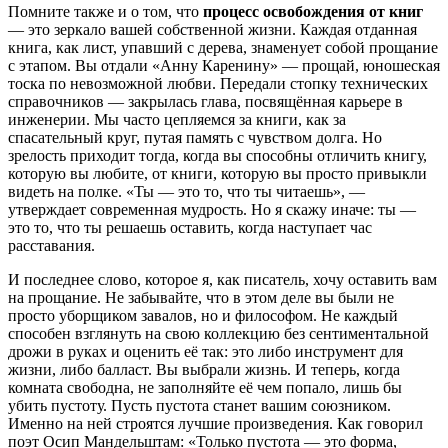
Помните также и о том, что
процесс освобождения от книг
— это зеркало вашей собственной жизни. Каждая отданная
книга, как лист, упавший с дерева, знаменует собой прощание
с этапом. Вы отдали «Анну Каренину» — прощай, юношеская
тоска по невозможной любви. Передали стопку технических
справочников — закрылась глава, посвящённая карьере в
инженерии. Мы часто цепляемся за книги, как за
спасательный круг, путая память с чувством долга. Но
зрелость приходит тогда, когда вы способны отличить книгу,
которую вы любите, от книги, которую вы просто привыкли
видеть на полке. «Ты — это то, что ты читаешь», —
утверждает современная мудрость. Но я скажу иначе: ты —
это то, что ты решаешь оставить, когда наступает час
расставания.
И последнее слово, которое я, как писатель, хочу оставить вам
на прощание. Не забывайте, что в этом деле вы были не
просто уборщиком завалов, но и философом. Не каждый
способен взглянуть на свою коллекцию без сентиментальной
дрожи в руках и оценить её так: это либо инструмент для
жизни, либо балласт. Вы выбрали жизнь. И теперь, когда
комната свободна, не заполняйте её чем попало, лишь бы
убить пустоту. Пусть пустота станет вашим союзником.
Именно на ней строятся лучшие произведения. Как говорил
поэт Осип Мандельштам: «Только пустота — это форма,