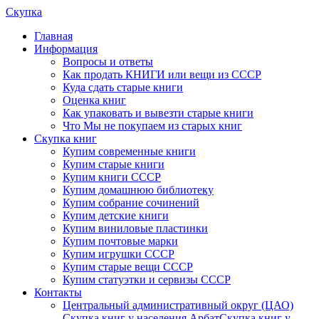
Скупка
Главная
Информация
Вопросы и ответы
Как продать КНИГИ или вещи из СССР
Куда сдать старые книги
Оценка книг
Как упаковать и вывезти старые книги
Что Мы не покупаем из старых книг
Скупка книг
Купим современные книги
Купим старые книги
Купим книги СССР
Купим домашнюю библиотеку
Купим собрание сочинений
Купим детские книги
Купим виниловые пластинки
Купим почтовые марки
Купим игрушки СССР
Купим старые вещи СССР
Купим статуэтки и сервизы СССР
Контакты
Центральный административный округ (ЦАО)
Скупка книг у населения Арбат
Скупка книг у