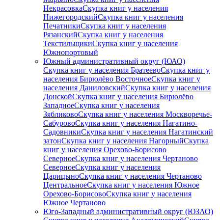
Некрасовка
Скупка книг у населения
Нижегородский
Скупка книг у населения
Печатники
Скупка книг у населения
Рязанский
Скупка книг у населения
Текстильщики
Скупка книг у населения
Южнопортовый
Южный административный округ (ЮАО)
Скупка книг у населения Братеево
Скупка книг у
населения Бирюлёво Восточное
Скупка книг у
населения Даниловский
Скупка книг у населения
Донской
Скупка книг у населения Бирюлёво
Западное
Скупка книг у населения
Зябликово
Скупка книг у населения Москворечье-
Сабурово
Скупка книг у населения Нагатино-
Садовники
Скупка книг у населения Нагатинский
затон
Скупка книг у населения Нагорный
Скупка
книг у населения Орехово-Борисово
Северное
Скупка книг у населения Чертаново
Северное
Скупка книг у населения
Царицыно
Скупка книг у населения Чертаново
Центральное
Скупка книг у населения Южное
Орехово-Борисово
Скупка книг у населения
Южное Чертаново
Юго-Западный административный округ (ЮЗАО)