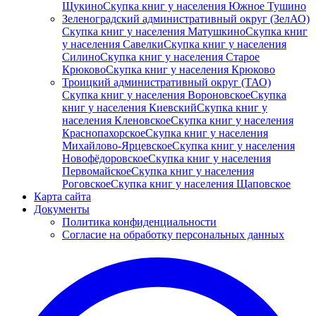
Щукино
Скупка книг у населения Южное Тушино
Зеленоградский административный округ (ЗелАО)
Скупка книг у населения Матушкино
Скупка книг
у населения Савелки
Скупка книг у населения
Силино
Скупка книг у населения Старое
Крюково
Скупка книг у населения Крюково
Троицкий административный округ (ТАО)
Скупка книг у населения Вороновское
Скупка
книг у населения Киевский
Скупка книг у
населения Кленовское
Скупка книг у населения
Краснопахорское
Скупка книг у населения
Михайлово-Ярцевское
Скупка книг у населения
Новофёдоровское
Скупка книг у населения
Первомайское
Скупка книг у населения
Роговское
Скупка книг у населения Щаповское
Карта сайта
Документы
Политика конфиденциальности
Согласие на обработку персональных данных