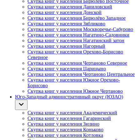
Скупка книг у населения Бирюлёво Восточное
Скупка книг у населения Даниловский
Скупка книг у населения Донской
Скупка книг у населения Бирюлёво Западное
Скупка книг у населения Зябликово
Скупка книг у населения Москворечье-Сабурово
Скупка книг у населения Нагатино-Садовники
Скупка книг у населения Нагатинский затон
Скупка книг у населения Нагорный
Скупка книг у населения Орехово-Борисово
Северное
Скупка книг у населения Чертаново Северное
Скупка книг у населения Царицыно
Скупка книг у населения Чертаново Центральное
Скупка книг у населения Южное Орехово-
Борисово
Скупка книг у населения Южное Чертаново
Юго-Западный административный округ (ЮЗАО)
Скупка книг у населения Академический
Скупка книг у населения Гагаринский
Скупка книг у населения Зюзино
Скупка книг у населения Коньково
Скупка книг у населения Котловка