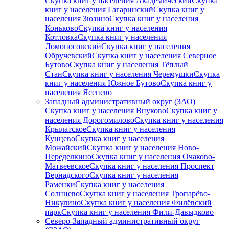
Скупка книг у населения Академический
Скупка
книг у населения Гагаринский
Скупка книг у
населения Зюзино
Скупка книг у населения
Коньково
Скупка книг у населения
Котловка
Скупка книг у населения
Ломоносовский
Скупка книг у населения
Обручевский
Скупка книг у населения Северное
Бутово
Скупка книг у населения Тёплый
Стан
Скупка книг у населения Черемушки
Скупка
книг у населения Южное Бутово
Скупка книг у
населения Ясенево
Западный административный округ (ЗАО)
Скупка книг у населения Внуково
Скупка книг у
населения Дорогомилово
Скупка книг у населения
Крылатское
Скупка книг у населения
Кунцево
Скупка книг у населения
Можайский
Скупка книг у населения Ново-
Переделкино
Скупка книг у населения Очаково-
Матвеевское
Скупка книг у населения Проспект
Вернадского
Скупка книг у населения
Раменки
Скупка книг у населения
Солнцево
Скупка книг у населения Тропарёво-
Никулино
Скупка книг у населения Филёвский
парк
Скупка книг у населения Фили-Давыдково
Северо-Западный административный округ