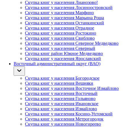
Скупка книг у населения Лианозово!
Скупка книг у населения Лосиноостровский
Скупка книг у населения Марфино
Скупка книг у населения Марьина Роща
Скупка книг у населения Останкинский
Скупка книг у населения Отрадное
Скупка книг у населения Ростокино
Скупка книг у населения Свиблово
Скупка книг у населения Северное Медведково
Скупка книг у населения Северный
Скупка книг район Южное Медведково
Скупка книг у населения Ярославский
Восточный административный округ (ВАО)
Скупка книг у населения Богородское
Скупка книг у населения Вешняки
Скупка книг у населения Восточное Измайлово
Скупка книг у населения Восточный
Скупка книг у населения Гольяново
Скупка книг у населения Ивановское
Скупка книг у населения Измайлово
Скупка книг у населения Косино-Ухтомский
Скупка книг у населения Метрогородок
Скупка книг у населения Новогиреево