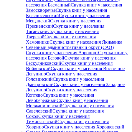
населения Басманный
Скупка книг у населения
Замоскворечье
Скупка книг у населения
Красносельский
Скупка книг у населения
Мещанский
Скупка книг у населения
Пресненский
Скупка книг у населения
Таганский
Скупка книг у населения
Тверской
Скупка книг у населения
Хамовники
Скупка книг у населения Якиманка
Северный административный округ (САО)
Скупка книг у населения Аэропорт
Скупка книг у
населения Беговой
Скупка книг у населения
Бескудниковский
Скупка книг у населения
Войковский
Скупка книг у населения Восточное
Дегунино
Скупка книг у населения
Головинский
Скупка книг у населения
Дмитровский
Скупка книг у населения Западное
Дегунино
Скупка книг у населения
Коптево
Скупка книг у населения
Левобережный
Скупка книг у населения
Молжаниновский
Скупка книг у населения
Савеловский
Скупка книг у населения
Сокол
Скупка книг у населения
Тимирязевский
Скупка книг у населения
Ховрино
Скупка книг у населения Хорошевский