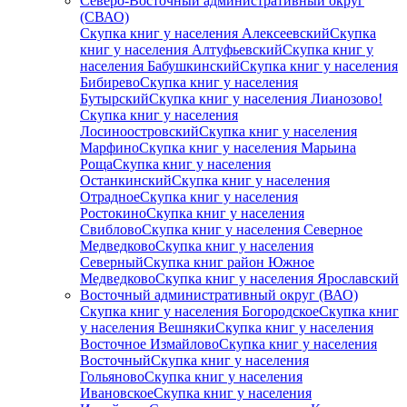
Северо-Восточный административный округ
(СВАО)
Скупка книг у населения Алексеевский
Скупка
книг у населения Алтуфьевский
Скупка книг у
населения Бабушкинский
Скупка книг у населения
Бибирево
Скупка книг у населения
Бутырский
Скупка книг у населения Лианозово!
Скупка книг у населения
Лосиноостровский
Скупка книг у населения
Марфино
Скупка книг у населения Марьина
Роща
Скупка книг у населения
Останкинский
Скупка книг у населения
Отрадное
Скупка книг у населения
Ростокино
Скупка книг у населения
Свиблово
Скупка книг у населения Северное
Медведково
Скупка книг у населения
Северный
Скупка книг район Южное
Медведково
Скупка книг у населения Ярославский
Восточный административный округ (ВАО)
Скупка книг у населения Богородское
Скупка книг
у населения Вешняки
Скупка книг у населения
Восточное Измайлово
Скупка книг у населения
Восточный
Скупка книг у населения
Гольяново
Скупка книг у населения
Ивановское
Скупка книг у населения