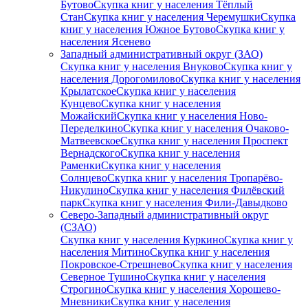
Бутово
Скупка книг у населения Тёплый
Стан
Скупка книг у населения Черемушки
Скупка
книг у населения Южное Бутово
Скупка книг у
населения Ясенево
Западный административный округ (ЗАО)
Скупка книг у населения Внуково
Скупка книг у
населения Дорогомилово
Скупка книг у населения
Крылатское
Скупка книг у населения
Кунцево
Скупка книг у населения
Можайский
Скупка книг у населения Ново-
Переделкино
Скупка книг у населения Очаково-
Матвеевское
Скупка книг у населения Проспект
Вернадского
Скупка книг у населения
Раменки
Скупка книг у населения
Солнцево
Скупка книг у населения Тропарёво-
Никулино
Скупка книг у населения Филёвский
парк
Скупка книг у населения Фили-Давыдково
Северо-Западный административный округ
(СЗАО)
Скупка книг у населения Куркино
Скупка книг у
населения Митино
Скупка книг у населения
Покровское-Стрешнево
Скупка книг у населения
Северное Тушино
Скупка книг у населения
Строгино
Скупка книг у населения Хорошево-
Мневники
Скупка книг у населения