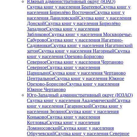
Южный административный округ (ЮАО)
Скупка книг у населения Братеево
Скупка книг у
населения Бирюлёво Восточное
Скупка книг у
населения Даниловский
Скупка книг у населения
Донской
Скупка книг у населения Бирюлёво
Западное
Скупка книг у населения
Зябликово
Скупка книг у населения Москворечье-
Сабурово
Скупка книг у населения Нагатино-
Садовники
Скупка книг у населения Нагатинский
затон
Скупка книг у населения Нагорный
Скупка
книг у населения Орехово-Борисово
Северное
Скупка книг у населения Чертаново
Северное
Скупка книг у населения
Царицыно
Скупка книг у населения Чертаново
Центральное
Скупка книг у населения Южное
Орехово-Борисово
Скупка книг у населения
Южное Чертаново
Юго-Западный административный округ (ЮЗАО)
Скупка книг у населения Академический
Скупка
книг у населения Гагаринский
Скупка книг у
населения Зюзино
Скупка книг у населения
Коньково
Скупка книг у населения
Котловка
Скупка книг у населения
Ломоносовский
Скупка книг у населения
Обручевский
Скупка книг у населения Северное