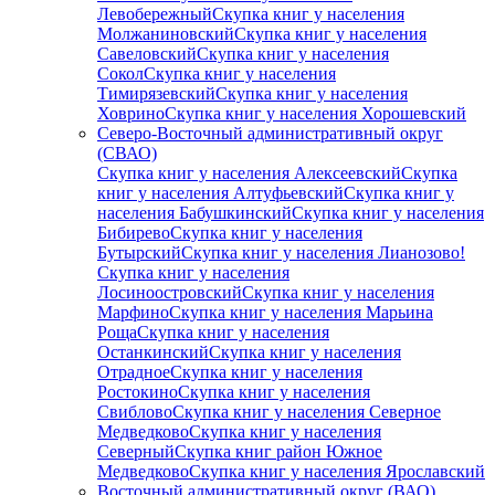
Левобережный
Скупка книг у населения
Молжаниновский
Скупка книг у населения
Савеловский
Скупка книг у населения
Сокол
Скупка книг у населения
Тимирязевский
Скупка книг у населения
Ховрино
Скупка книг у населения Хорошевский
Северо-Восточный административный округ
(СВАО)
Скупка книг у населения Алексеевский
Скупка
книг у населения Алтуфьевский
Скупка книг у
населения Бабушкинский
Скупка книг у населения
Бибирево
Скупка книг у населения
Бутырский
Скупка книг у населения Лианозово!
Скупка книг у населения
Лосиноостровский
Скупка книг у населения
Марфино
Скупка книг у населения Марьина
Роща
Скупка книг у населения
Останкинский
Скупка книг у населения
Отрадное
Скупка книг у населения
Ростокино
Скупка книг у населения
Свиблово
Скупка книг у населения Северное
Медведково
Скупка книг у населения
Северный
Скупка книг район Южное
Медведково
Скупка книг у населения Ярославский
Восточный административный округ (ВАО)