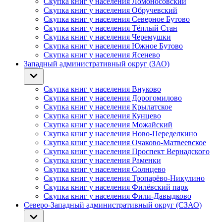
Скупка книг у населения Ломоносовский
Скупка книг у населения Обручевский
Скупка книг у населения Северное Бутово
Скупка книг у населения Тёплый Стан
Скупка книг у населения Черемушки
Скупка книг у населения Южное Бутово
Скупка книг у населения Ясенево
Западный административный округ (ЗАО)
Скупка книг у населения Внуково
Скупка книг у населения Дорогомилово
Скупка книг у населения Крылатское
Скупка книг у населения Кунцево
Скупка книг у населения Можайский
Скупка книг у населения Ново-Переделкино
Скупка книг у населения Очаково-Матвеевское
Скупка книг у населения Проспект Вернадского
Скупка книг у населения Раменки
Скупка книг у населения Солнцево
Скупка книг у населения Тропарёво-Никулино
Скупка книг у населения Филёвский парк
Скупка книг у населения Фили-Давыдково
Северо-Западный административный округ (СЗАО)