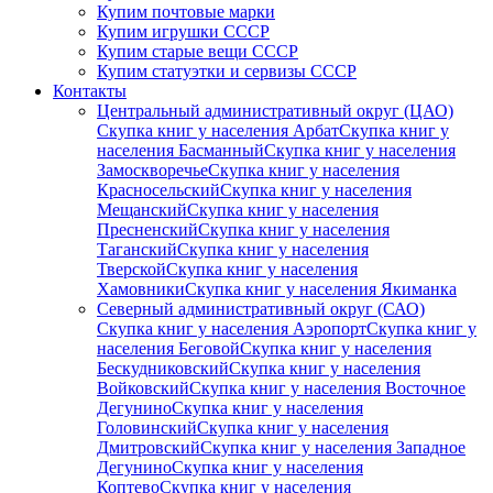
Купим почтовые марки
Купим игрушки СССР
Купим старые вещи СССР
Купим статуэтки и сервизы СССР
Контакты
Центральный административный округ (ЦАО)
Скупка книг у населения Арбат
Скупка книг у
населения Басманный
Скупка книг у населения
Замоскворечье
Скупка книг у населения
Красносельский
Скупка книг у населения
Мещанский
Скупка книг у населения
Пресненский
Скупка книг у населения
Таганский
Скупка книг у населения
Тверской
Скупка книг у населения
Хамовники
Скупка книг у населения Якиманка
Северный административный округ (САО)
Скупка книг у населения Аэропорт
Скупка книг у
населения Беговой
Скупка книг у населения
Бескудниковский
Скупка книг у населения
Войковский
Скупка книг у населения Восточное
Дегунино
Скупка книг у населения
Головинский
Скупка книг у населения
Дмитровский
Скупка книг у населения Западное
Дегунино
Скупка книг у населения
Коптево
Скупка книг у населения