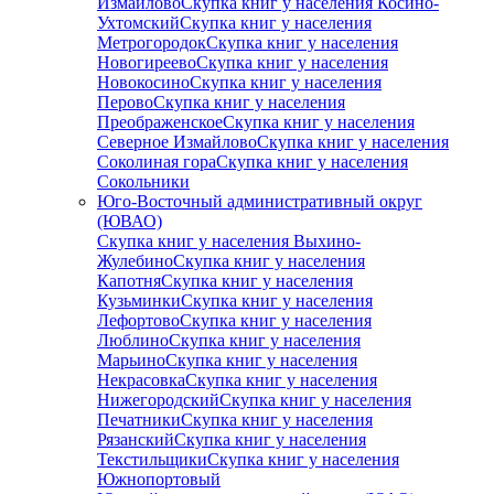
Измайлово
Скупка книг у населения Косино-
Ухтомский
Скупка книг у населения
Метрогородок
Скупка книг у населения
Новогиреево
Скупка книг у населения
Новокосино
Скупка книг у населения
Перово
Скупка книг у населения
Преображенское
Скупка книг у населения
Северное Измайлово
Скупка книг у населения
Соколиная гора
Скупка книг у населения
Сокольники
Юго-Восточный административный округ
(ЮВАО)
Скупка книг у населения Выхино-
Жулебино
Скупка книг у населения
Капотня
Скупка книг у населения
Кузьминки
Скупка книг у населения
Лефортово
Скупка книг у населения
Люблино
Скупка книг у населения
Марьино
Скупка книг у населения
Некрасовка
Скупка книг у населения
Нижегородский
Скупка книг у населения
Печатники
Скупка книг у населения
Рязанский
Скупка книг у населения
Текстильщики
Скупка книг у населения
Южнопортовый