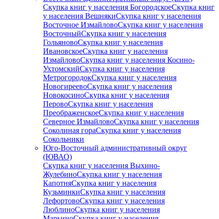
Скупка книг у населения Богородское
Скупка книг
у населения Вешняки
Скупка книг у населения
Восточное Измайлово
Скупка книг у населения
Восточный
Скупка книг у населения
Гольяново
Скупка книг у населения
Ивановское
Скупка книг у населения
Измайлово
Скупка книг у населения Косино-
Ухтомский
Скупка книг у населения
Метрогородок
Скупка книг у населения
Новогиреево
Скупка книг у населения
Новокосино
Скупка книг у населения
Перово
Скупка книг у населения
Преображенское
Скупка книг у населения
Северное Измайлово
Скупка книг у населения
Соколиная гора
Скупка книг у населения
Сокольники
Юго-Восточный административный округ
(ЮВАО)
Скупка книг у населения Выхино-
Жулебино
Скупка книг у населения
Капотня
Скупка книг у населения
Кузьминки
Скупка книг у населения
Лефортово
Скупка книг у населения
Люблино
Скупка книг у населения
Марьино
Скупка книг у населения