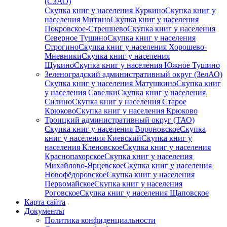
(СЗАО)
Скупка книг у населения Куркино
Скупка книг у
населения Митино
Скупка книг у населения
Покровское-Стрешнево
Скупка книг у населения
Северное Тушино
Скупка книг у населения
Строгино
Скупка книг у населения Хорошево-
Мневники
Скупка книг у населения
Щукино
Скупка книг у населения Южное Тушино
Зеленоградский административный округ (ЗелАО)
Скупка книг у населения Матушкино
Скупка книг
у населения Савелки
Скупка книг у населения
Силино
Скупка книг у населения Старое
Крюково
Скупка книг у населения Крюково
Троицкий административный округ (ТАО)
Скупка книг у населения Вороновское
Скупка
книг у населения Киевский
Скупка книг у
населения Кленовское
Скупка книг у населения
Краснопахорское
Скупка книг у населения
Михайлово-Ярцевское
Скупка книг у населения
Новофёдоровское
Скупка книг у населения
Первомайское
Скупка книг у населения
Роговское
Скупка книг у населения Щаповское
Карта сайта
Документы
Политика конфиденциальности