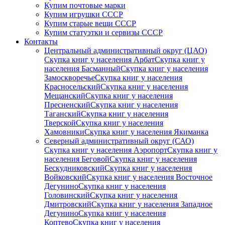
Купим почтовые марки
Купим игрушки СССР
Купим старые вещи СССР
Купим статуэтки и сервизы СССР
Контакты
Центральный административный округ (ЦАО)
Скупка книг у населения Арбат
Скупка книг у
населения Басманный
Скупка книг у населения
Замоскворечье
Скупка книг у населения
Красносельский
Скупка книг у населения
Мещанский
Скупка книг у населения
Пресненский
Скупка книг у населения
Таганский
Скупка книг у населения
Тверской
Скупка книг у населения
Хамовники
Скупка книг у населения Якиманка
Северный административный округ (САО)
Скупка книг у населения Аэропорт
Скупка книг у
населения Беговой
Скупка книг у населения
Бескудниковский
Скупка книг у населения
Войковский
Скупка книг у населения Восточное
Дегунино
Скупка книг у населения
Головинский
Скупка книг у населения
Дмитровский
Скупка книг у населения Западное
Дегунино
Скупка книг у населения
Коптево
Скупка книг у населения