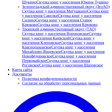
Щукино
Скупка книг у населения Южное Тушино
Зеленоградский административный округ (ЗелАО)
Скупка книг у населения Матушкино
Скупка книг
у населения Савелки
Скупка книг у населения
Силино
Скупка книг у населения Старое
Крюково
Скупка книг у населения Крюково
Троицкий административный округ (ТАО)
Скупка книг у населения Вороновское
Скупка
книг у населения Киевский
Скупка книг у
населения Кленовское
Скупка книг у населения
Краснопахорское
Скупка книг у населения
Михайлово-Ярцевское
Скупка книг у населения
Новофёдоровское
Скупка книг у населения
Первомайское
Скупка книг у населения
Роговское
Скупка книг у населения Щаповское
Карта сайта
Документы
Политика конфиденциальности
Согласие на обработку персональных данных