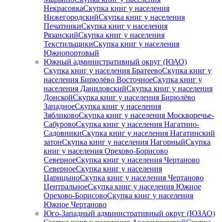
Некрасовка
Скупка книг у населения
Нижегородский
Скупка книг у населения
Печатники
Скупка книг у населения
Рязанский
Скупка книг у населения
Текстильщики
Скупка книг у населения
Южнопортовый
Южный административный округ (ЮАО)
Скупка книг у населения Братеево
Скупка книг у
населения Бирюлёво Восточное
Скупка книг у
населения Даниловский
Скупка книг у населения
Донской
Скупка книг у населения Бирюлёво
Западное
Скупка книг у населения
Зябликово
Скупка книг у населения Москворечье-
Сабурово
Скупка книг у населения Нагатино-
Садовники
Скупка книг у населения Нагатинский
затон
Скупка книг у населения Нагорный
Скупка
книг у населения Орехово-Борисово
Северное
Скупка книг у населения Чертаново
Северное
Скупка книг у населения
Царицыно
Скупка книг у населения Чертаново
Центральное
Скупка книг у населения Южное
Орехово-Борисово
Скупка книг у населения
Южное Чертаново
Юго-Западный административный округ (ЮЗАО)