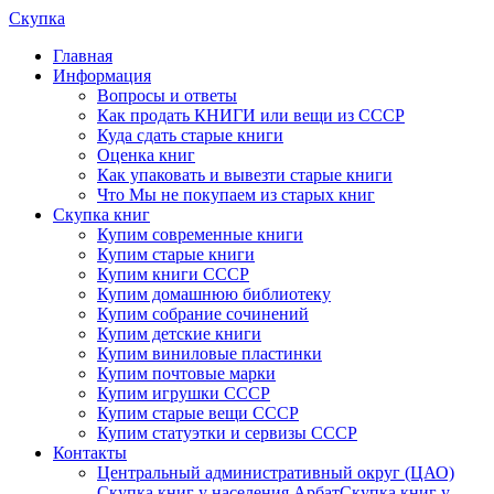
Скупка
Главная
Информация
Вопросы и ответы
Как продать КНИГИ или вещи из СССР
Куда сдать старые книги
Оценка книг
Как упаковать и вывезти старые книги
Что Мы не покупаем из старых книг
Скупка книг
Купим современные книги
Купим старые книги
Купим книги СССР
Купим домашнюю библиотеку
Купим собрание сочинений
Купим детские книги
Купим виниловые пластинки
Купим почтовые марки
Купим игрушки СССР
Купим старые вещи СССР
Купим статуэтки и сервизы СССР
Контакты
Центральный административный округ (ЦАО)
Скупка книг у населения Арбат
Скупка книг у