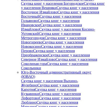
Скупка книг у населения Богородское
Скупка книг
у населения Вешняки
Скупка книг у населения
Восточное Измайлово
Скупка книг у населения
Восточный
Скупка книг у населения
Гольяново
Скупка книг у населения
Ивановское
Скупка книг у населения
Измайлово
Скупка книг у населения Косино-
Ухтомский
Скупка книг у населения
Метрогородок
Скупка книг у населения
Новогиреево
Скупка книг у населения
Новокосино
Скупка книг у населения
Перово
Скупка книг у населения
Преображенское
Скупка книг у населения
Северное Измайлово
Скупка книг у населения
Соколиная гора
Скупка книг у населения
Сокольники
Юго-Восточный административный округ
(ЮВАО)
Скупка книг у населения Выхино-
Жулебино
Скупка книг у населения
Капотня
Скупка книг у населения
Кузьминки
Скупка книг у населения
Лефортово
Скупка книг у населения
Люблино
Скупка книг у населения
Марьино
Скупка книг у населения