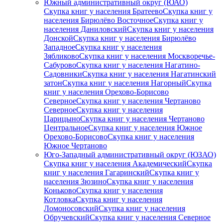
Южный административный округ (ЮАО)
Скупка книг у населения Братеево
Скупка книг у
населения Бирюлёво Восточное
Скупка книг у
населения Даниловский
Скупка книг у населения
Донской
Скупка книг у населения Бирюлёво
Западное
Скупка книг у населения
Зябликово
Скупка книг у населения Москворечье-
Сабурово
Скупка книг у населения Нагатино-
Садовники
Скупка книг у населения Нагатинский
затон
Скупка книг у населения Нагорный
Скупка
книг у населения Орехово-Борисово
Северное
Скупка книг у населения Чертаново
Северное
Скупка книг у населения
Царицыно
Скупка книг у населения Чертаново
Центральное
Скупка книг у населения Южное
Орехово-Борисово
Скупка книг у населения
Южное Чертаново
Юго-Западный административный округ (ЮЗАО)
Скупка книг у населения Академический
Скупка
книг у населения Гагаринский
Скупка книг у
населения Зюзино
Скупка книг у населения
Коньково
Скупка книг у населения
Котловка
Скупка книг у населения
Ломоносовский
Скупка книг у населения
Обручевский
Скупка книг у населения Северное