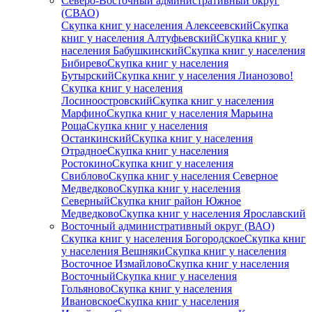
Северо-Восточный административный округ
(СВАО)
Скупка книг у населения Алексеевский
Скупка
книг у населения Алтуфьевский
Скупка книг у
населения Бабушкинский
Скупка книг у населения
Бибирево
Скупка книг у населения
Бутырский
Скупка книг у населения Лианозово!
Скупка книг у населения
Лосиноостровский
Скупка книг у населения
Марфино
Скупка книг у населения Марьина
Роща
Скупка книг у населения
Останкинский
Скупка книг у населения
Отрадное
Скупка книг у населения
Ростокино
Скупка книг у населения
Свиблово
Скупка книг у населения Северное
Медведково
Скупка книг у населения
Северный
Скупка книг район Южное
Медведково
Скупка книг у населения Ярославский
Восточный административный округ (ВАО)
Скупка книг у населения Богородское
Скупка книг
у населения Вешняки
Скупка книг у населения
Восточное Измайлово
Скупка книг у населения
Восточный
Скупка книг у населения
Гольяново
Скупка книг у населения
Ивановское
Скупка книг у населения