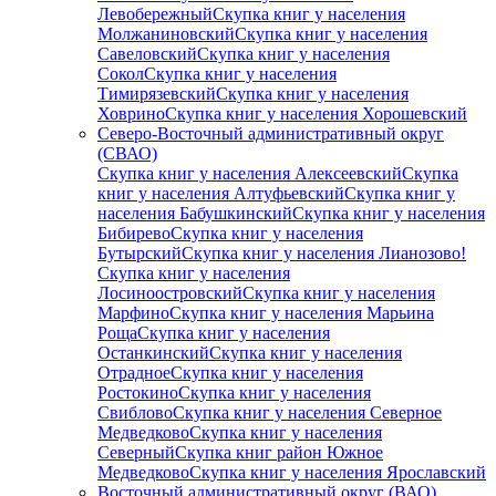
Левобережный
Скупка книг у населения
Молжаниновский
Скупка книг у населения
Савеловский
Скупка книг у населения
Сокол
Скупка книг у населения
Тимирязевский
Скупка книг у населения
Ховрино
Скупка книг у населения Хорошевский
Северо-Восточный административный округ
(СВАО)
Скупка книг у населения Алексеевский
Скупка
книг у населения Алтуфьевский
Скупка книг у
населения Бабушкинский
Скупка книг у населения
Бибирево
Скупка книг у населения
Бутырский
Скупка книг у населения Лианозово!
Скупка книг у населения
Лосиноостровский
Скупка книг у населения
Марфино
Скупка книг у населения Марьина
Роща
Скупка книг у населения
Останкинский
Скупка книг у населения
Отрадное
Скупка книг у населения
Ростокино
Скупка книг у населения
Свиблово
Скупка книг у населения Северное
Медведково
Скупка книг у населения
Северный
Скупка книг район Южное
Медведково
Скупка книг у населения Ярославский
Восточный административный округ (ВАО)