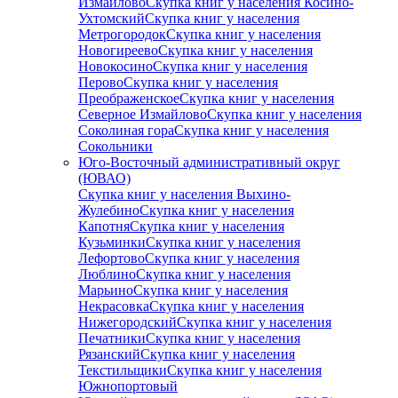
Измайлово
Скупка книг у населения Косино-
Ухтомский
Скупка книг у населения
Метрогородок
Скупка книг у населения
Новогиреево
Скупка книг у населения
Новокосино
Скупка книг у населения
Перово
Скупка книг у населения
Преображенское
Скупка книг у населения
Северное Измайлово
Скупка книг у населения
Соколиная гора
Скупка книг у населения
Сокольники
Юго-Восточный административный округ
(ЮВАО)
Скупка книг у населения Выхино-
Жулебино
Скупка книг у населения
Капотня
Скупка книг у населения
Кузьминки
Скупка книг у населения
Лефортово
Скупка книг у населения
Люблино
Скупка книг у населения
Марьино
Скупка книг у населения
Некрасовка
Скупка книг у населения
Нижегородский
Скупка книг у населения
Печатники
Скупка книг у населения
Рязанский
Скупка книг у населения
Текстильщики
Скупка книг у населения
Южнопортовый