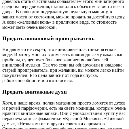
довелось стать счастливым обладателем этого миниатюрного
средства передвижения, становились объектом зависти всего
двора. В наши дни подержанную педальную машину, в
зависимости от состояния, можно продать за достойную цену.
А если «железный конь» в приличном виде, то стоимость
может быть очень высокой.
Продать виниловый проигрыватель
Ни для кого не секрет, что виниловые пластинки всегда в
моде. И хотя у многих в доме есть новомодные музыкальные
приборы, существует большое количество любителей
виниловой музыки. Так что если вы обнаружили в кладовке
старый проигрыватель, при желании, вы можете легко найти
покупателей. Его цена зависит от года выпуска,
работоспособности и изготовителя.
Продать винтажные духи
Хотя, в наше время, полки магазинов просто ломятся от духов
и прочей парфюмерии, есть на свете модницы, которым очень
нравятся винтажные запахи. Они с удовольствием купят у вас
нераспечатанные флакончики «Красной Москвы», «Пиковой
дамы», «Незнакомки» и других советских ароматов.
Стоимость запакованной коробочки может доходить до пяти