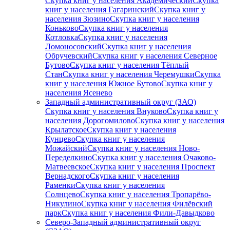
Скупка книг у населения Академический
Скупка
книг у населения Гагаринский
Скупка книг у
населения Зюзино
Скупка книг у населения
Коньково
Скупка книг у населения
Котловка
Скупка книг у населения
Ломоносовский
Скупка книг у населения
Обручевский
Скупка книг у населения Северное
Бутово
Скупка книг у населения Тёплый
Стан
Скупка книг у населения Черемушки
Скупка
книг у населения Южное Бутово
Скупка книг у
населения Ясенево
Западный административный округ (ЗАО)
Скупка книг у населения Внуково
Скупка книг у
населения Дорогомилово
Скупка книг у населения
Крылатское
Скупка книг у населения
Кунцево
Скупка книг у населения
Можайский
Скупка книг у населения Ново-
Переделкино
Скупка книг у населения Очаково-
Матвеевское
Скупка книг у населения Проспект
Вернадского
Скупка книг у населения
Раменки
Скупка книг у населения
Солнцево
Скупка книг у населения Тропарёво-
Никулино
Скупка книг у населения Филёвский
парк
Скупка книг у населения Фили-Давыдково
Северо-Западный административный округ