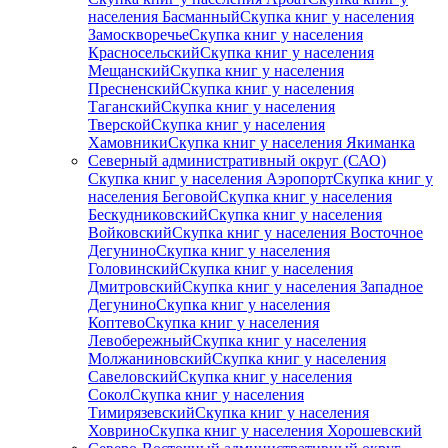
населения Басманный
Скупка книг у населения
Замоскворечье
Скупка книг у населения
Красносельский
Скупка книг у населения
Мещанский
Скупка книг у населения
Пресненский
Скупка книг у населения
Таганский
Скупка книг у населения
Тверской
Скупка книг у населения
Хамовники
Скупка книг у населения Якиманка
Северный административный округ (САО)
Скупка книг у населения Аэропорт
Скупка книг у
населения Беговой
Скупка книг у населения
Бескудниковский
Скупка книг у населения
Войковский
Скупка книг у населения Восточное
Дегунино
Скупка книг у населения
Головинский
Скупка книг у населения
Дмитровский
Скупка книг у населения Западное
Дегунино
Скупка книг у населения
Коптево
Скупка книг у населения
Левобережный
Скупка книг у населения
Молжаниновский
Скупка книг у населения
Савеловский
Скупка книг у населения
Сокол
Скупка книг у населения
Тимирязевский
Скупка книг у населения
Ховрино
Скупка книг у населения Хорошевский