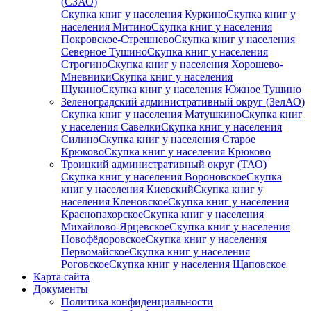
(СЗАО)
Скупка книг у населения Куркино
Скупка книг у
населения Митино
Скупка книг у населения
Покровское-Стрешнево
Скупка книг у населения
Северное Тушино
Скупка книг у населения
Строгино
Скупка книг у населения Хорошево-
Мневники
Скупка книг у населения
Щукино
Скупка книг у населения Южное Тушино
Зеленоградский административный округ (ЗелАО)
Скупка книг у населения Матушкино
Скупка книг
у населения Савелки
Скупка книг у населения
Силино
Скупка книг у населения Старое
Крюково
Скупка книг у населения Крюково
Троицкий административный округ (ТАО)
Скупка книг у населения Вороновское
Скупка
книг у населения Киевский
Скупка книг у
населения Кленовское
Скупка книг у населения
Краснопахорское
Скупка книг у населения
Михайлово-Ярцевское
Скупка книг у населения
Новофёдоровское
Скупка книг у населения
Первомайское
Скупка книг у населения
Роговское
Скупка книг у населения Щаповское
Карта сайта
Документы
Политика конфиденциальности