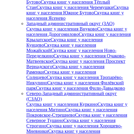
Бутово
Скупка книг у населения Тёплый
Стан
Скупка книг у населения Черемушки
Скупка
книг у населения Южное Бутово
Скупка книг у
населения Ясенево
Западный административный округ (ЗАО)
Скупка книг у населения Внуково
Скупка книг у
населения Дорогомилово
Скупка книг у населения
Крылатское
Скупка книг у населения
Кунцево
Скупка книг у населения
Можайский
Скупка книг у населения Ново-
Переделкино
Скупка книг у населения Очаково-
Матвеевское
Скупка книг у населения Проспект
Вернадского
Скупка книг у населения
Раменки
Скупка книг у населения
Солнцево
Скупка книг у населения Тропарёво-
Никулино
Скупка книг у населения Филёвский
парк
Скупка книг у населения Фили-Давыдково
Северо-Западный административный округ
(СЗАО)
Скупка книг у населения Куркино
Скупка книг у
населения Митино
Скупка книг у населения
Покровское-Стрешнево
Скупка книг у населения
Северное Тушино
Скупка книг у населения
Строгино
Скупка книг у населения Хорошево-
Мневники
Скупка книг у населения