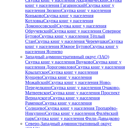
Скупка книг у населения Академический
Скупка
книг у населения Гагаринский
Скупка книг у
населения Зюзино
Скупка книг у населения
Коньково
Скупка книг у населения
Котловка
Скупка книг у населения
Ломоносовский
Скупка книг у населения
Обручевский
Скупка книг у населения Северное
Бутово
Скупка книг у населения Тёплый
Стан
Скупка книг у населения Черемушки
Скупка
книг у населения Южное Бутово
Скупка книг у
населения Ясенево
Западный административный округ (ЗАО)
Скупка книг у населения Внуково
Скупка книг у
населения Дорогомилово
Скупка книг у населения
Крылатское
Скупка книг у населения
Кунцево
Скупка книг у населения
Можайский
Скупка книг у населения Ново-
Переделкино
Скупка книг у населения Очаково-
Матвеевское
Скупка книг у населения Проспект
Вернадского
Скупка книг у населения
Раменки
Скупка книг у населения
Солнцево
Скупка книг у населения Тропарёво-
Никулино
Скупка книг у населения Филёвский
парк
Скупка книг у населения Фили-Давыдково
Северо-Западный административный округ