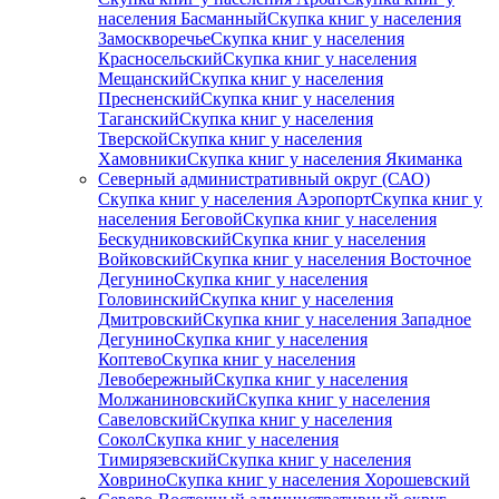
населения Басманный
Скупка книг у населения
Замоскворечье
Скупка книг у населения
Красносельский
Скупка книг у населения
Мещанский
Скупка книг у населения
Пресненский
Скупка книг у населения
Таганский
Скупка книг у населения
Тверской
Скупка книг у населения
Хамовники
Скупка книг у населения Якиманка
Северный административный округ (САО)
Скупка книг у населения Аэропорт
Скупка книг у
населения Беговой
Скупка книг у населения
Бескудниковский
Скупка книг у населения
Войковский
Скупка книг у населения Восточное
Дегунино
Скупка книг у населения
Головинский
Скупка книг у населения
Дмитровский
Скупка книг у населения Западное
Дегунино
Скупка книг у населения
Коптево
Скупка книг у населения
Левобережный
Скупка книг у населения
Молжаниновский
Скупка книг у населения
Савеловский
Скупка книг у населения
Сокол
Скупка книг у населения
Тимирязевский
Скупка книг у населения
Ховрино
Скупка книг у населения Хорошевский