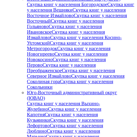
Скупка книг у населения Богородское
Скупка книг
у населения Вешняки
Скупка книг у населения
Восточное Измайлово
Скупка книг у населения
Восточный
Скупка книг у населения
Гольяново
Скупка книг у населения
Ивановское
Скупка книг у населения
Измайлово
Скупка книг у населения Косино-
Ухтомский
Скупка книг у населения
Метрогородок
Скупка книг у населения
Новогиреево
Скупка книг у населения
Новокосино
Скупка книг у населения
Перово
Скупка книг у населения
Преображенское
Скупка книг у населения
Северное Измайлово
Скупка книг у населения
Соколиная гора
Скупка книг у населения
Сокольники
Юго-Восточный административный округ
(ЮВАО)
Скупка книг у населения Выхино-
Жулебино
Скупка книг у населения
Капотня
Скупка книг у населения
Кузьминки
Скупка книг у населения
Лефортово
Скупка книг у населения
Люблино
Скупка книг у населения
Марьино
Скупка книг у населения