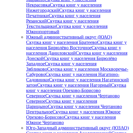
Некрасовка
Скупка книг у населения
Нижегородский
Скупка книг у населения
Печатники
Скупка книг у населения
Рязанский
Скупка книг у населения
Текстильщики
Скупка книг у населения
Южнопортовый
Южный административный округ (ЮАО)
Скупка книг у населения Братеево
Скупка книг у
населения Бирюлёво Восточное
Скупка книг у
населения Даниловский
Скупка книг у населения
Донской
Скупка книг у населения Бирюлёво
Западное
Скупка книг у населения
Зябликово
Скупка книг у населения Москворечье-
Сабурово
Скупка книг у населения Нагатино-
Садовники
Скупка книг у населения Нагатинский
затон
Скупка книг у населения Нагорный
Скупка
книг у населения Орехово-Борисово
Северное
Скупка книг у населения Чертаново
Северное
Скупка книг у населения
Царицыно
Скупка книг у населения Чертаново
Центральное
Скупка книг у населения Южное
Орехово-Борисово
Скупка книг у населения
Южное Чертаново
Юго-Западный административный округ (ЮЗАО)