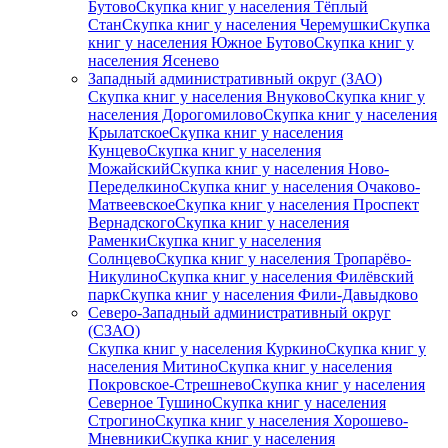
Бутово
Скупка книг у населения Тёплый
Стан
Скупка книг у населения Черемушки
Скупка
книг у населения Южное Бутово
Скупка книг у
населения Ясенево
Западный административный округ (ЗАО)
Скупка книг у населения Внуково
Скупка книг у
населения Дорогомилово
Скупка книг у населения
Крылатское
Скупка книг у населения
Кунцево
Скупка книг у населения
Можайский
Скупка книг у населения Ново-
Переделкино
Скупка книг у населения Очаково-
Матвеевское
Скупка книг у населения Проспект
Вернадского
Скупка книг у населения
Раменки
Скупка книг у населения
Солнцево
Скупка книг у населения Тропарёво-
Никулино
Скупка книг у населения Филёвский
парк
Скупка книг у населения Фили-Давыдково
Северо-Западный административный округ
(СЗАО)
Скупка книг у населения Куркино
Скупка книг у
населения Митино
Скупка книг у населения
Покровское-Стрешнево
Скупка книг у населения
Северное Тушино
Скупка книг у населения
Строгино
Скупка книг у населения Хорошево-
Мневники
Скупка книг у населения