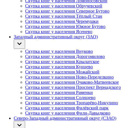
Скупка книг у населения Ломоносовский
Скупка книг у населения Обручевский
Скупка книг у населения Северное Бутово
Скупка книг у населения Тёплый Стан
Скупка книг у населения Черемушки
Скупка книг у населения Южное Бутово
Скупка книг у населения Ясенево
Западный административный округ (ЗАО)
Скупка книг у населения Внуково
Скупка книг у населения Дорогомилово
Скупка книг у населения Крылатское
Скупка книг у населения Кунцево
Скупка книг у населения Можайский
Скупка книг у населения Ново-Переделкино
Скупка книг у населения Очаково-Матвеевское
Скупка книг у населения Проспект Вернадского
Скупка книг у населения Раменки
Скупка книг у населения Солнцево
Скупка книг у населения Тропарёво-Никулино
Скупка книг у населения Филёвский парк
Скупка книг у населения Фили-Давыдково
Северо-Западный административный округ (СЗАО)