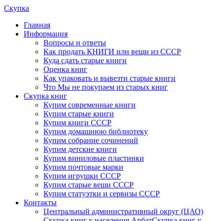
Скупка
Главная
Информация
Вопросы и ответы
Как продать КНИГИ или вещи из СССР
Куда сдать старые книги
Оценка книг
Как упаковать и вывезти старые книги
Что Мы не покупаем из старых книг
Скупка книг
Купим современные книги
Купим старые книги
Купим книги СССР
Купим домашнюю библиотеку
Купим собрание сочинений
Купим детские книги
Купим виниловые пластинки
Купим почтовые марки
Купим игрушки СССР
Купим старые вещи СССР
Купим статуэтки и сервизы СССР
Контакты
Центральный административный округ (ЦАО)
Скупка книг у населения Арбат
Скупка книг у