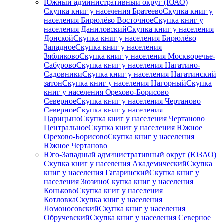
Южный административный округ (ЮАО)
Скупка книг у населения Братеево
Скупка книг у
населения Бирюлёво Восточное
Скупка книг у
населения Даниловский
Скупка книг у населения
Донской
Скупка книг у населения Бирюлёво
Западное
Скупка книг у населения
Зябликово
Скупка книг у населения Москворечье-
Сабурово
Скупка книг у населения Нагатино-
Садовники
Скупка книг у населения Нагатинский
затон
Скупка книг у населения Нагорный
Скупка
книг у населения Орехово-Борисово
Северное
Скупка книг у населения Чертаново
Северное
Скупка книг у населения
Царицыно
Скупка книг у населения Чертаново
Центральное
Скупка книг у населения Южное
Орехово-Борисово
Скупка книг у населения
Южное Чертаново
Юго-Западный административный округ (ЮЗАО)
Скупка книг у населения Академический
Скупка
книг у населения Гагаринский
Скупка книг у
населения Зюзино
Скупка книг у населения
Коньково
Скупка книг у населения
Котловка
Скупка книг у населения
Ломоносовский
Скупка книг у населения
Обручевский
Скупка книг у населения Северное