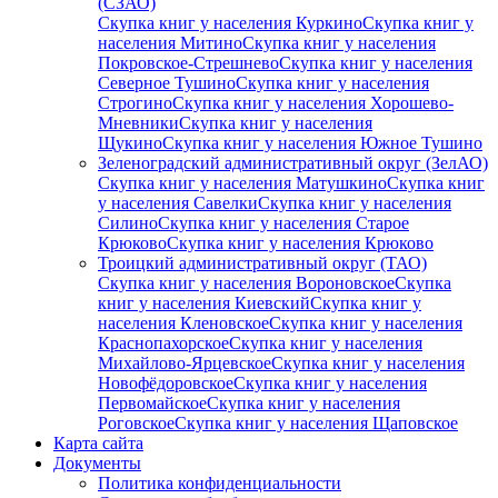
(СЗАО)
Скупка книг у населения Куркино
Скупка книг у
населения Митино
Скупка книг у населения
Покровское-Стрешнево
Скупка книг у населения
Северное Тушино
Скупка книг у населения
Строгино
Скупка книг у населения Хорошево-
Мневники
Скупка книг у населения
Щукино
Скупка книг у населения Южное Тушино
Зеленоградский административный округ (ЗелАО)
Скупка книг у населения Матушкино
Скупка книг
у населения Савелки
Скупка книг у населения
Силино
Скупка книг у населения Старое
Крюково
Скупка книг у населения Крюково
Троицкий административный округ (ТАО)
Скупка книг у населения Вороновское
Скупка
книг у населения Киевский
Скупка книг у
населения Кленовское
Скупка книг у населения
Краснопахорское
Скупка книг у населения
Михайлово-Ярцевское
Скупка книг у населения
Новофёдоровское
Скупка книг у населения
Первомайское
Скупка книг у населения
Роговское
Скупка книг у населения Щаповское
Карта сайта
Документы
Политика конфиденциальности