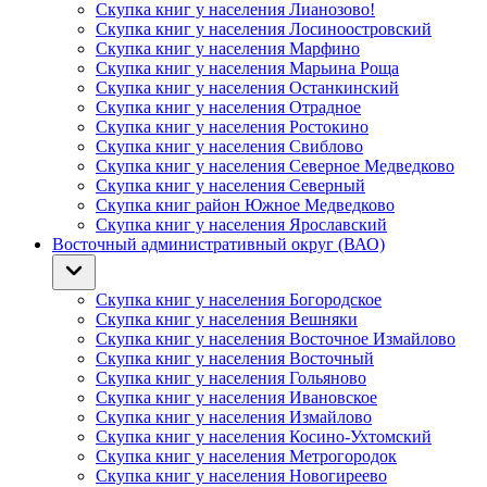
Скупка книг у населения Лианозово!
Скупка книг у населения Лосиноостровский
Скупка книг у населения Марфино
Скупка книг у населения Марьина Роща
Скупка книг у населения Останкинский
Скупка книг у населения Отрадное
Скупка книг у населения Ростокино
Скупка книг у населения Свиблово
Скупка книг у населения Северное Медведково
Скупка книг у населения Северный
Скупка книг район Южное Медведково
Скупка книг у населения Ярославский
Восточный административный округ (ВАО)
Скупка книг у населения Богородское
Скупка книг у населения Вешняки
Скупка книг у населения Восточное Измайлово
Скупка книг у населения Восточный
Скупка книг у населения Гольяново
Скупка книг у населения Ивановское
Скупка книг у населения Измайлово
Скупка книг у населения Косино-Ухтомский
Скупка книг у населения Метрогородок
Скупка книг у населения Новогиреево