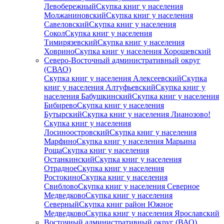
Левобережный
Скупка книг у населения
Молжаниновский
Скупка книг у населения
Савеловский
Скупка книг у населения
Сокол
Скупка книг у населения
Тимирязевский
Скупка книг у населения
Ховрино
Скупка книг у населения Хорошевский
Северо-Восточный административный округ
(СВАО)
Скупка книг у населения Алексеевский
Скупка
книг у населения Алтуфьевский
Скупка книг у
населения Бабушкинский
Скупка книг у населения
Бибирево
Скупка книг у населения
Бутырский
Скупка книг у населения Лианозово!
Скупка книг у населения
Лосиноостровский
Скупка книг у населения
Марфино
Скупка книг у населения Марьина
Роща
Скупка книг у населения
Останкинский
Скупка книг у населения
Отрадное
Скупка книг у населения
Ростокино
Скупка книг у населения
Свиблово
Скупка книг у населения Северное
Медведково
Скупка книг у населения
Северный
Скупка книг район Южное
Медведково
Скупка книг у населения Ярославский
Восточный административный округ (ВАО)