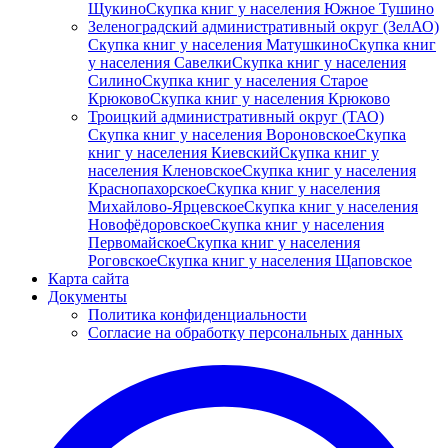
Щукино
Скупка книг у населения Южное Тушино
Зеленоградский административный округ (ЗелАО)
Скупка книг у населения Матушкино
Скупка книг
у населения Савелки
Скупка книг у населения
Силино
Скупка книг у населения Старое
Крюково
Скупка книг у населения Крюково
Троицкий административный округ (ТАО)
Скупка книг у населения Вороновское
Скупка
книг у населения Киевский
Скупка книг у
населения Кленовское
Скупка книг у населения
Краснопахорское
Скупка книг у населения
Михайлово-Ярцевское
Скупка книг у населения
Новофёдоровское
Скупка книг у населения
Первомайское
Скупка книг у населения
Роговское
Скупка книг у населения Щаповское
Карта сайта
Документы
Политика конфиденциальности
Согласие на обработку персональных данных