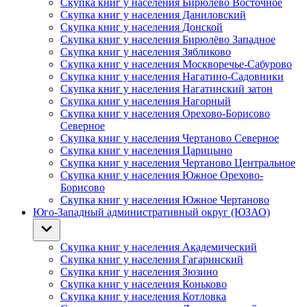
Скупка книг у населения Бирюлёво Восточное
Скупка книг у населения Даниловский
Скупка книг у населения Донской
Скупка книг у населения Бирюлёво Западное
Скупка книг у населения Зябликово
Скупка книг у населения Москворечье-Сабурово
Скупка книг у населения Нагатино-Садовники
Скупка книг у населения Нагатинский затон
Скупка книг у населения Нагорный
Скупка книг у населения Орехово-Борисово
Северное
Скупка книг у населения Чертаново Северное
Скупка книг у населения Царицыно
Скупка книг у населения Чертаново Центральное
Скупка книг у населения Южное Орехово-
Борисово
Скупка книг у населения Южное Чертаново
Юго-Западный административный округ (ЮЗАО)
Скупка книг у населения Академический
Скупка книг у населения Гагаринский
Скупка книг у населения Зюзино
Скупка книг у населения Коньково
Скупка книг у населения Котловка