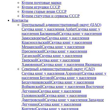
Купим почтовые марки
Купим игрушки СССР
Купим старые вещи СССР
Купим статуэтки и сервизы СССР
Контакты
Центральный административный округ (ЦАО)
Скупка книг у населения Арбат
Скупка книг у
населения Басманный
Скупка книг у населения
Замоскворечье
Скупка книг у населения
Красносельский
Скупка книг у населения
Мещанский
Скупка книг у населения
Пресненский
Скупка книг у населения
Таганский
Скупка книг у населения
Тверской
Скупка книг у населения
Хамовники
Скупка книг у населения Якиманка
Северный административный округ (САО)
Скупка книг у населения Аэропорт
Скупка книг у
населения Беговой
Скупка книг у населения
Бескудниковский
Скупка книг у населения
Войковский
Скупка книг у населения Восточное
Дегунино
Скупка книг у населения
Головинский
Скупка книг у населения
Дмитровский
Скупка книг у населения Западное
Дегунино
Скупка книг у населения
Коптево
Скупка книг у населения