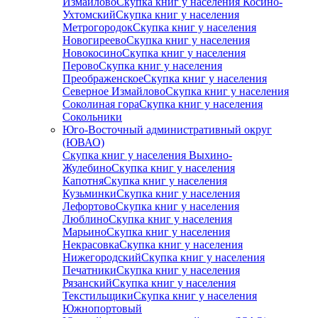
Измайлово
Скупка книг у населения Косино-
Ухтомский
Скупка книг у населения
Метрогородок
Скупка книг у населения
Новогиреево
Скупка книг у населения
Новокосино
Скупка книг у населения
Перово
Скупка книг у населения
Преображенское
Скупка книг у населения
Северное Измайлово
Скупка книг у населения
Соколиная гора
Скупка книг у населения
Сокольники
Юго-Восточный административный округ
(ЮВАО)
Скупка книг у населения Выхино-
Жулебино
Скупка книг у населения
Капотня
Скупка книг у населения
Кузьминки
Скупка книг у населения
Лефортово
Скупка книг у населения
Люблино
Скупка книг у населения
Марьино
Скупка книг у населения
Некрасовка
Скупка книг у населения
Нижегородский
Скупка книг у населения
Печатники
Скупка книг у населения
Рязанский
Скупка книг у населения
Текстильщики
Скупка книг у населения
Южнопортовый