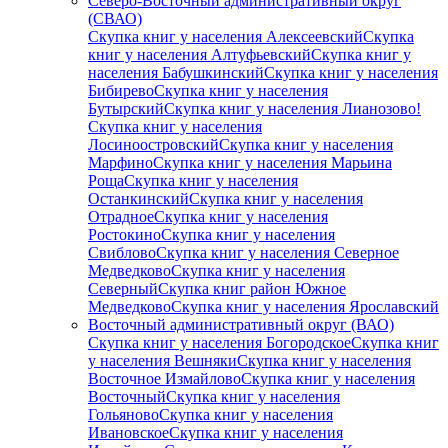
Северо-Восточный административный округ
(СВАО)
Скупка книг у населения Алексеевский
Скупка
книг у населения Алтуфьевский
Скупка книг у
населения Бабушкинский
Скупка книг у населения
Бибирево
Скупка книг у населения
Бутырский
Скупка книг у населения Лианозово!
Скупка книг у населения
Лосиноостровский
Скупка книг у населения
Марфино
Скупка книг у населения Марьина
Роща
Скупка книг у населения
Останкинский
Скупка книг у населения
Отрадное
Скупка книг у населения
Ростокино
Скупка книг у населения
Свиблово
Скупка книг у населения Северное
Медведково
Скупка книг у населения
Северный
Скупка книг район Южное
Медведково
Скупка книг у населения Ярославский
Восточный административный округ (ВАО)
Скупка книг у населения Богородское
Скупка книг
у населения Вешняки
Скупка книг у населения
Восточное Измайлово
Скупка книг у населения
Восточный
Скупка книг у населения
Гольяново
Скупка книг у населения
Ивановское
Скупка книг у населения