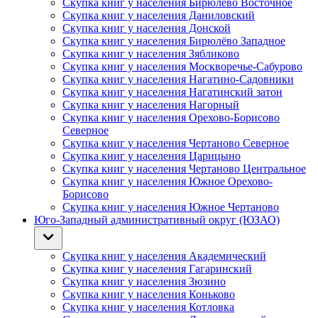
Скупка книг у населения Бирюлёво Восточное
Скупка книг у населения Даниловский
Скупка книг у населения Донской
Скупка книг у населения Бирюлёво Западное
Скупка книг у населения Зябликово
Скупка книг у населения Москворечье-Сабурово
Скупка книг у населения Нагатино-Садовники
Скупка книг у населения Нагатинский затон
Скупка книг у населения Нагорный
Скупка книг у населения Орехово-Борисово
Северное
Скупка книг у населения Чертаново Северное
Скупка книг у населения Царицыно
Скупка книг у населения Чертаново Центральное
Скупка книг у населения Южное Орехово-
Борисово
Скупка книг у населения Южное Чертаново
Юго-Западный административный округ (ЮЗАО)
Скупка книг у населения Академический
Скупка книг у населения Гагаринский
Скупка книг у населения Зюзино
Скупка книг у населения Коньково
Скупка книг у населения Котловка