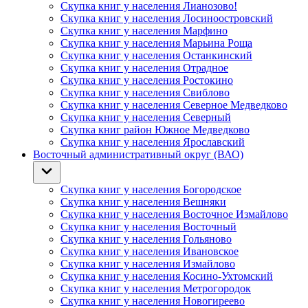
Скупка книг у населения Лианозово!
Скупка книг у населения Лосиноостровский
Скупка книг у населения Марфино
Скупка книг у населения Марьина Роща
Скупка книг у населения Останкинский
Скупка книг у населения Отрадное
Скупка книг у населения Ростокино
Скупка книг у населения Свиблово
Скупка книг у населения Северное Медведково
Скупка книг у населения Северный
Скупка книг район Южное Медведково
Скупка книг у населения Ярославский
Восточный административный округ (ВАО)
Скупка книг у населения Богородское
Скупка книг у населения Вешняки
Скупка книг у населения Восточное Измайлово
Скупка книг у населения Восточный
Скупка книг у населения Гольяново
Скупка книг у населения Ивановское
Скупка книг у населения Измайлово
Скупка книг у населения Косино-Ухтомский
Скупка книг у населения Метрогородок
Скупка книг у населения Новогиреево