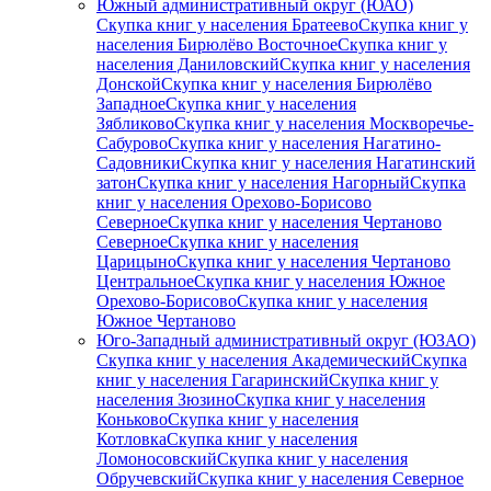
Южный административный округ (ЮАО)
Скупка книг у населения Братеево
Скупка книг у
населения Бирюлёво Восточное
Скупка книг у
населения Даниловский
Скупка книг у населения
Донской
Скупка книг у населения Бирюлёво
Западное
Скупка книг у населения
Зябликово
Скупка книг у населения Москворечье-
Сабурово
Скупка книг у населения Нагатино-
Садовники
Скупка книг у населения Нагатинский
затон
Скупка книг у населения Нагорный
Скупка
книг у населения Орехово-Борисово
Северное
Скупка книг у населения Чертаново
Северное
Скупка книг у населения
Царицыно
Скупка книг у населения Чертаново
Центральное
Скупка книг у населения Южное
Орехово-Борисово
Скупка книг у населения
Южное Чертаново
Юго-Западный административный округ (ЮЗАО)
Скупка книг у населения Академический
Скупка
книг у населения Гагаринский
Скупка книг у
населения Зюзино
Скупка книг у населения
Коньково
Скупка книг у населения
Котловка
Скупка книг у населения
Ломоносовский
Скупка книг у населения
Обручевский
Скупка книг у населения Северное