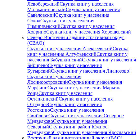
Левобережный
Скупка книг у населения
Молжаниновский
Скупка книг у населения
Савеловский
Скупка книг у населения
Сокол
Скупка книг у населения
Тимирязевский
Скупка книг у населения
Ховрино
Скупка книг у населения Хорошевский
Северо-Восточный административный округ
(СВАО)
Скупка книг у населения Алексеевский
Скупка
книг у населения Алтуфьевский
Скупка книг у
населения Бабушкинский
Скупка книг у населения
Бибирево
Скупка книг у населения
Бутырский
Скупка книг у населения Лианозово!
Скупка книг у населения
Лосиноостровский
Скупка книг у населения
Марфино
Скупка книг у населения Марьина
Роща
Скупка книг у населения
Останкинский
Скупка книг у населения
Отрадное
Скупка книг у населения
Ростокино
Скупка книг у населения
Свиблово
Скупка книг у населения Северное
Медведково
Скупка книг у населения
Северный
Скупка книг район Южное
Медведково
Скупка книг у населения Ярославский
Восточный административный округ (ВАО)