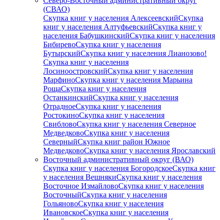
Северо-Восточный административный округ
(СВАО)
Скупка книг у населения Алексеевский
Скупка
книг у населения Алтуфьевский
Скупка книг у
населения Бабушкинский
Скупка книг у населения
Бибирево
Скупка книг у населения
Бутырский
Скупка книг у населения Лианозово!
Скупка книг у населения
Лосиноостровский
Скупка книг у населения
Марфино
Скупка книг у населения Марьина
Роща
Скупка книг у населения
Останкинский
Скупка книг у населения
Отрадное
Скупка книг у населения
Ростокино
Скупка книг у населения
Свиблово
Скупка книг у населения Северное
Медведково
Скупка книг у населения
Северный
Скупка книг район Южное
Медведково
Скупка книг у населения Ярославский
Восточный административный округ (ВАО)
Скупка книг у населения Богородское
Скупка книг
у населения Вешняки
Скупка книг у населения
Восточное Измайлово
Скупка книг у населения
Восточный
Скупка книг у населения
Гольяново
Скупка книг у населения
Ивановское
Скупка книг у населения