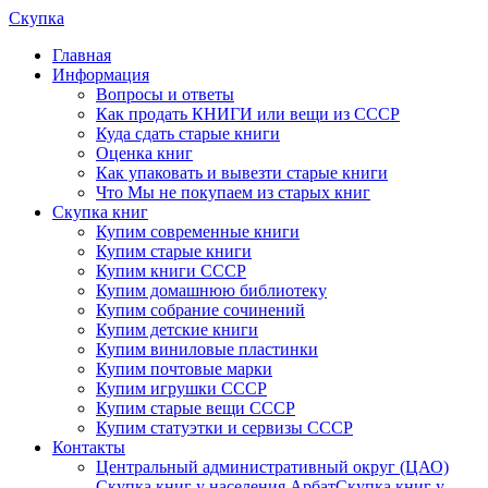
Скупка
Главная
Информация
Вопросы и ответы
Как продать КНИГИ или вещи из СССР
Куда сдать старые книги
Оценка книг
Как упаковать и вывезти старые книги
Что Мы не покупаем из старых книг
Скупка книг
Купим современные книги
Купим старые книги
Купим книги СССР
Купим домашнюю библиотеку
Купим собрание сочинений
Купим детские книги
Купим виниловые пластинки
Купим почтовые марки
Купим игрушки СССР
Купим старые вещи СССР
Купим статуэтки и сервизы СССР
Контакты
Центральный административный округ (ЦАО)
Скупка книг у населения Арбат
Скупка книг у