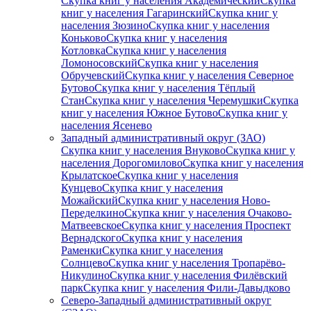
Скупка книг у населения Академический
Скупка
книг у населения Гагаринский
Скупка книг у
населения Зюзино
Скупка книг у населения
Коньково
Скупка книг у населения
Котловка
Скупка книг у населения
Ломоносовский
Скупка книг у населения
Обручевский
Скупка книг у населения Северное
Бутово
Скупка книг у населения Тёплый
Стан
Скупка книг у населения Черемушки
Скупка
книг у населения Южное Бутово
Скупка книг у
населения Ясенево
Западный административный округ (ЗАО)
Скупка книг у населения Внуково
Скупка книг у
населения Дорогомилово
Скупка книг у населения
Крылатское
Скупка книг у населения
Кунцево
Скупка книг у населения
Можайский
Скупка книг у населения Ново-
Переделкино
Скупка книг у населения Очаково-
Матвеевское
Скупка книг у населения Проспект
Вернадского
Скупка книг у населения
Раменки
Скупка книг у населения
Солнцево
Скупка книг у населения Тропарёво-
Никулино
Скупка книг у населения Филёвский
парк
Скупка книг у населения Фили-Давыдково
Северо-Западный административный округ