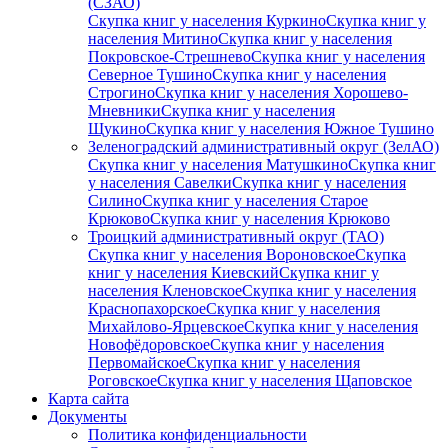
(СЗАО)
Скупка книг у населения Куркино
Скупка книг у
населения Митино
Скупка книг у населения
Покровское-Стрешнево
Скупка книг у населения
Северное Тушино
Скупка книг у населения
Строгино
Скупка книг у населения Хорошево-
Мневники
Скупка книг у населения
Щукино
Скупка книг у населения Южное Тушино
Зеленоградский административный округ (ЗелАО)
Скупка книг у населения Матушкино
Скупка книг
у населения Савелки
Скупка книг у населения
Силино
Скупка книг у населения Старое
Крюково
Скупка книг у населения Крюково
Троицкий административный округ (ТАО)
Скупка книг у населения Вороновское
Скупка
книг у населения Киевский
Скупка книг у
населения Кленовское
Скупка книг у населения
Краснопахорское
Скупка книг у населения
Михайлово-Ярцевское
Скупка книг у населения
Новофёдоровское
Скупка книг у населения
Первомайское
Скупка книг у населения
Роговское
Скупка книг у населения Щаповское
Карта сайта
Документы
Политика конфиденциальности