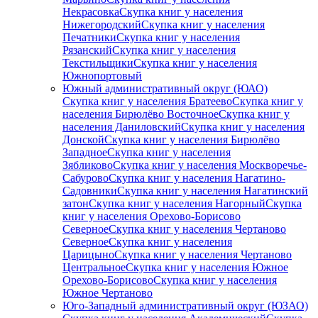
Некрасовка
Скупка книг у населения
Нижегородский
Скупка книг у населения
Печатники
Скупка книг у населения
Рязанский
Скупка книг у населения
Текстильщики
Скупка книг у населения
Южнопортовый
Южный административный округ (ЮАО)
Скупка книг у населения Братеево
Скупка книг у
населения Бирюлёво Восточное
Скупка книг у
населения Даниловский
Скупка книг у населения
Донской
Скупка книг у населения Бирюлёво
Западное
Скупка книг у населения
Зябликово
Скупка книг у населения Москворечье-
Сабурово
Скупка книг у населения Нагатино-
Садовники
Скупка книг у населения Нагатинский
затон
Скупка книг у населения Нагорный
Скупка
книг у населения Орехово-Борисово
Северное
Скупка книг у населения Чертаново
Северное
Скупка книг у населения
Царицыно
Скупка книг у населения Чертаново
Центральное
Скупка книг у населения Южное
Орехово-Борисово
Скупка книг у населения
Южное Чертаново
Юго-Западный административный округ (ЮЗАО)