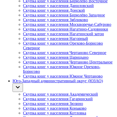
Скупка книг у населения Бирюлёво Восточное
Скупка книг у населения Даниловский
Скупка книг у населения Донской
Скупка книг у населения Бирюлёво Западное
Скупка книг у населения Зябликово
Скупка книг у населения Москворечье-Сабурово
Скупка книг у населения Нагатино-Садовники
Скупка книг у населения Нагатинский затон
Скупка книг у населения Нагорный
Скупка книг у населения Орехово-Борисово
Северное
Скупка книг у населения Чертаново Северное
Скупка книг у населения Царицыно
Скупка книг у населения Чертаново Центральное
Скупка книг у населения Южное Орехово-
Борисово
Скупка книг у населения Южное Чертаново
Юго-Западный административный округ (ЮЗАО)
Скупка книг у населения Академический
Скупка книг у населения Гагаринский
Скупка книг у населения Зюзино
Скупка книг у населения Коньково
Скупка книг у населения Котловка