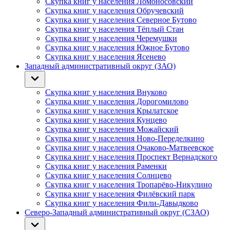
Скупка книг у населения Ломоносовский
Скупка книг у населения Обручевский
Скупка книг у населения Северное Бутово
Скупка книг у населения Тёплый Стан
Скупка книг у населения Черемушки
Скупка книг у населения Южное Бутово
Скупка книг у населения Ясенево
Западный административный округ (ЗАО)
Скупка книг у населения Внуково
Скупка книг у населения Дорогомилово
Скупка книг у населения Крылатское
Скупка книг у населения Кунцево
Скупка книг у населения Можайский
Скупка книг у населения Ново-Переделкино
Скупка книг у населения Очаково-Матвеевское
Скупка книг у населения Проспект Вернадского
Скупка книг у населения Раменки
Скупка книг у населения Солнцево
Скупка книг у населения Тропарёво-Никулино
Скупка книг у населения Филёвский парк
Скупка книг у населения Фили-Давыдково
Северо-Западный административный округ (СЗАО)