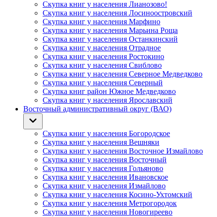
Скупка книг у населения Лианозово!
Скупка книг у населения Лосиноостровский
Скупка книг у населения Марфино
Скупка книг у населения Марьина Роща
Скупка книг у населения Останкинский
Скупка книг у населения Отрадное
Скупка книг у населения Ростокино
Скупка книг у населения Свиблово
Скупка книг у населения Северное Медведково
Скупка книг у населения Северный
Скупка книг район Южное Медведково
Скупка книг у населения Ярославский
Восточный административный округ (ВАО)
Скупка книг у населения Богородское
Скупка книг у населения Вешняки
Скупка книг у населения Восточное Измайлово
Скупка книг у населения Восточный
Скупка книг у населения Гольяново
Скупка книг у населения Ивановское
Скупка книг у населения Измайлово
Скупка книг у населения Косино-Ухтомский
Скупка книг у населения Метрогородок
Скупка книг у населения Новогиреево