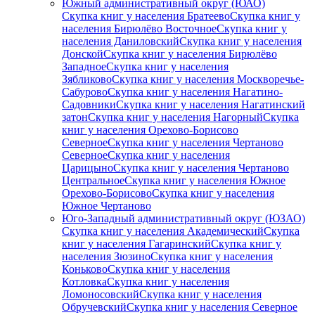
Южный административный округ (ЮАО)
Скупка книг у населения Братеево
Скупка книг у
населения Бирюлёво Восточное
Скупка книг у
населения Даниловский
Скупка книг у населения
Донской
Скупка книг у населения Бирюлёво
Западное
Скупка книг у населения
Зябликово
Скупка книг у населения Москворечье-
Сабурово
Скупка книг у населения Нагатино-
Садовники
Скупка книг у населения Нагатинский
затон
Скупка книг у населения Нагорный
Скупка
книг у населения Орехово-Борисово
Северное
Скупка книг у населения Чертаново
Северное
Скупка книг у населения
Царицыно
Скупка книг у населения Чертаново
Центральное
Скупка книг у населения Южное
Орехово-Борисово
Скупка книг у населения
Южное Чертаново
Юго-Западный административный округ (ЮЗАО)
Скупка книг у населения Академический
Скупка
книг у населения Гагаринский
Скупка книг у
населения Зюзино
Скупка книг у населения
Коньково
Скупка книг у населения
Котловка
Скупка книг у населения
Ломоносовский
Скупка книг у населения
Обручевский
Скупка книг у населения Северное