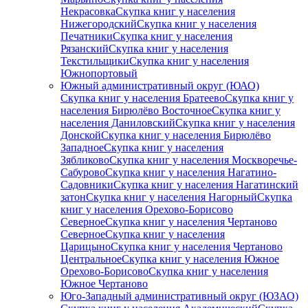
Некрасовка
Скупка книг у населения
Нижегородский
Скупка книг у населения
Печатники
Скупка книг у населения
Рязанский
Скупка книг у населения
Текстильщики
Скупка книг у населения
Южнопортовый
Южный административный округ (ЮАО)
Скупка книг у населения Братеево
Скупка книг у
населения Бирюлёво Восточное
Скупка книг у
населения Даниловский
Скупка книг у населения
Донской
Скупка книг у населения Бирюлёво
Западное
Скупка книг у населения
Зябликово
Скупка книг у населения Москворечье-
Сабурово
Скупка книг у населения Нагатино-
Садовники
Скупка книг у населения Нагатинский
затон
Скупка книг у населения Нагорный
Скупка
книг у населения Орехово-Борисово
Северное
Скупка книг у населения Чертаново
Северное
Скупка книг у населения
Царицыно
Скупка книг у населения Чертаново
Центральное
Скупка книг у населения Южное
Орехово-Борисово
Скупка книг у населения
Южное Чертаново
Юго-Западный административный округ (ЮЗАО)