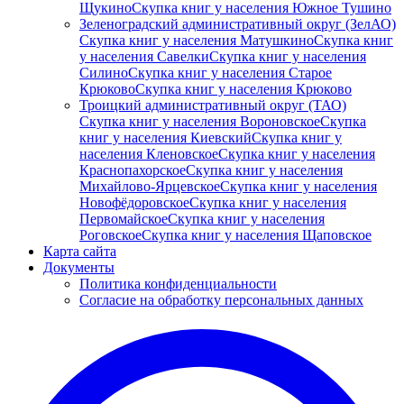
Щукино
Скупка книг у населения Южное Тушино
Зеленоградский административный округ (ЗелАО)
Скупка книг у населения Матушкино
Скупка книг
у населения Савелки
Скупка книг у населения
Силино
Скупка книг у населения Старое
Крюково
Скупка книг у населения Крюково
Троицкий административный округ (ТАО)
Скупка книг у населения Вороновское
Скупка
книг у населения Киевский
Скупка книг у
населения Кленовское
Скупка книг у населения
Краснопахорское
Скупка книг у населения
Михайлово-Ярцевское
Скупка книг у населения
Новофёдоровское
Скупка книг у населения
Первомайское
Скупка книг у населения
Роговское
Скупка книг у населения Щаповское
Карта сайта
Документы
Политика конфиденциальности
Согласие на обработку персональных данных