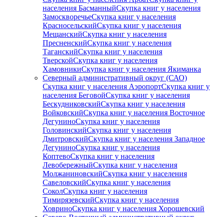
населения Басманный
Скупка книг у населения
Замоскворечье
Скупка книг у населения
Красносельский
Скупка книг у населения
Мещанский
Скупка книг у населения
Пресненский
Скупка книг у населения
Таганский
Скупка книг у населения
Тверской
Скупка книг у населения
Хамовники
Скупка книг у населения Якиманка
Северный административный округ (САО)
Скупка книг у населения Аэропорт
Скупка книг у
населения Беговой
Скупка книг у населения
Бескудниковский
Скупка книг у населения
Войковский
Скупка книг у населения Восточное
Дегунино
Скупка книг у населения
Головинский
Скупка книг у населения
Дмитровский
Скупка книг у населения Западное
Дегунино
Скупка книг у населения
Коптево
Скупка книг у населения
Левобережный
Скупка книг у населения
Молжаниновский
Скупка книг у населения
Савеловский
Скупка книг у населения
Сокол
Скупка книг у населения
Тимирязевский
Скупка книг у населения
Ховрино
Скупка книг у населения Хорошевский