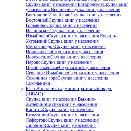
Скупка книг у населения Богородское
Скупка книг
у населения Вешняки
Скупка книг у населения
Восточное Измайлово
Скупка книг у населения
Восточный
Скупка книг у населения
Гольяново
Скупка книг у населения
Ивановское
Скупка книг у населения
Измайлово
Скупка книг у населения Косино-
Ухтомский
Скупка книг у населения
Метрогородок
Скупка книг у населения
Новогиреево
Скупка книг у населения
Новокосино
Скупка книг у населения
Перово
Скупка книг у населения
Преображенское
Скупка книг у населения
Северное Измайлово
Скупка книг у населения
Соколиная гора
Скупка книг у населения
Сокольники
Юго-Восточный административный округ
(ЮВАО)
Скупка книг у населения Выхино-
Жулебино
Скупка книг у населения
Капотня
Скупка книг у населения
Кузьминки
Скупка книг у населения
Лефортово
Скупка книг у населения
Люблино
Скупка книг у населения
Марьино
Скупка книг у населения