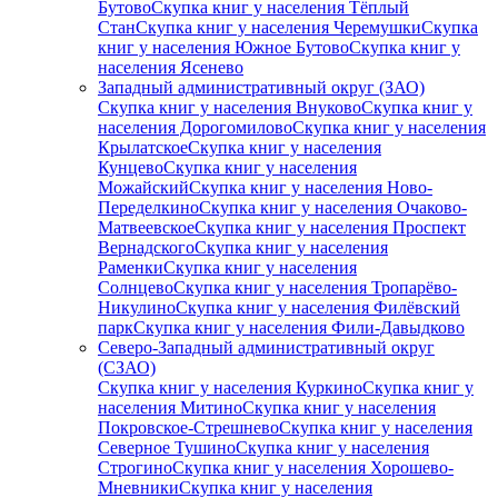
Бутово
Скупка книг у населения Тёплый
Стан
Скупка книг у населения Черемушки
Скупка
книг у населения Южное Бутово
Скупка книг у
населения Ясенево
Западный административный округ (ЗАО)
Скупка книг у населения Внуково
Скупка книг у
населения Дорогомилово
Скупка книг у населения
Крылатское
Скупка книг у населения
Кунцево
Скупка книг у населения
Можайский
Скупка книг у населения Ново-
Переделкино
Скупка книг у населения Очаково-
Матвеевское
Скупка книг у населения Проспект
Вернадского
Скупка книг у населения
Раменки
Скупка книг у населения
Солнцево
Скупка книг у населения Тропарёво-
Никулино
Скупка книг у населения Филёвский
парк
Скупка книг у населения Фили-Давыдково
Северо-Западный административный округ
(СЗАО)
Скупка книг у населения Куркино
Скупка книг у
населения Митино
Скупка книг у населения
Покровское-Стрешнево
Скупка книг у населения
Северное Тушино
Скупка книг у населения
Строгино
Скупка книг у населения Хорошево-
Мневники
Скупка книг у населения