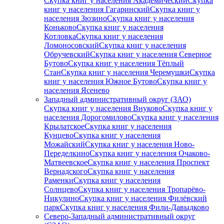
Скупка книг у населения Академический
Скупка
книг у населения Гагаринский
Скупка книг у
населения Зюзино
Скупка книг у населения
Коньково
Скупка книг у населения
Котловка
Скупка книг у населения
Ломоносовский
Скупка книг у населения
Обручевский
Скупка книг у населения Северное
Бутово
Скупка книг у населения Тёплый
Стан
Скупка книг у населения Черемушки
Скупка
книг у населения Южное Бутово
Скупка книг у
населения Ясенево
Западный административный округ (ЗАО)
Скупка книг у населения Внуково
Скупка книг у
населения Дорогомилово
Скупка книг у населения
Крылатское
Скупка книг у населения
Кунцево
Скупка книг у населения
Можайский
Скупка книг у населения Ново-
Переделкино
Скупка книг у населения Очаково-
Матвеевское
Скупка книг у населения Проспект
Вернадского
Скупка книг у населения
Раменки
Скупка книг у населения
Солнцево
Скупка книг у населения Тропарёво-
Никулино
Скупка книг у населения Филёвский
парк
Скупка книг у населения Фили-Давыдково
Северо-Западный административный округ