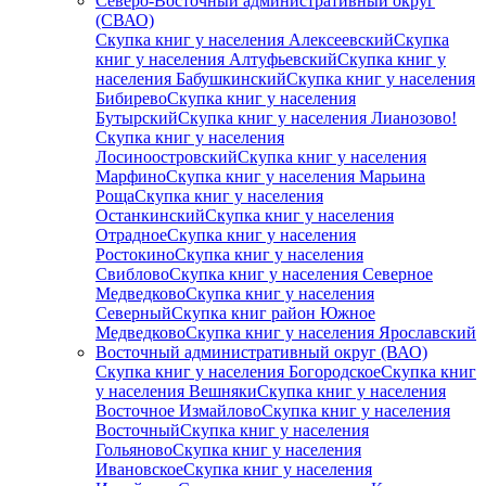
Северо-Восточный административный округ
(СВАО)
Скупка книг у населения Алексеевский
Скупка
книг у населения Алтуфьевский
Скупка книг у
населения Бабушкинский
Скупка книг у населения
Бибирево
Скупка книг у населения
Бутырский
Скупка книг у населения Лианозово!
Скупка книг у населения
Лосиноостровский
Скупка книг у населения
Марфино
Скупка книг у населения Марьина
Роща
Скупка книг у населения
Останкинский
Скупка книг у населения
Отрадное
Скупка книг у населения
Ростокино
Скупка книг у населения
Свиблово
Скупка книг у населения Северное
Медведково
Скупка книг у населения
Северный
Скупка книг район Южное
Медведково
Скупка книг у населения Ярославский
Восточный административный округ (ВАО)
Скупка книг у населения Богородское
Скупка книг
у населения Вешняки
Скупка книг у населения
Восточное Измайлово
Скупка книг у населения
Восточный
Скупка книг у населения
Гольяново
Скупка книг у населения
Ивановское
Скупка книг у населения