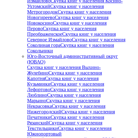
Измайлово
Скупка книг у населения Косино-
Ухтомский
Скупка книг у населения
Метрогородок
Скупка книг у населения
Новогиреево
Скупка книг у населения
Новокосино
Скупка книг у населения
Перово
Скупка книг у населения
Преображенское
Скупка книг у населения
Северное Измайлово
Скупка книг у населения
Соколиная гора
Скупка книг у населения
Сокольники
Юго-Восточный административный округ
(ЮВАО)
Скупка книг у населения Выхино-
Жулебино
Скупка книг у населения
Капотня
Скупка книг у населения
Кузьминки
Скупка книг у населения
Лефортово
Скупка книг у населения
Люблино
Скупка книг у населения
Марьино
Скупка книг у населения
Некрасовка
Скупка книг у населения
Нижегородский
Скупка книг у населения
Печатники
Скупка книг у населения
Рязанский
Скупка книг у населения
Текстильщики
Скупка книг у населения
Южнопортовый