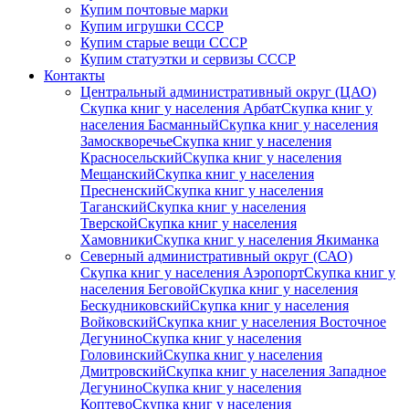
Купим почтовые марки
Купим игрушки СССР
Купим старые вещи СССР
Купим статуэтки и сервизы СССР
Контакты
Центральный административный округ (ЦАО)
Скупка книг у населения Арбат
Скупка книг у
населения Басманный
Скупка книг у населения
Замоскворечье
Скупка книг у населения
Красносельский
Скупка книг у населения
Мещанский
Скупка книг у населения
Пресненский
Скупка книг у населения
Таганский
Скупка книг у населения
Тверской
Скупка книг у населения
Хамовники
Скупка книг у населения Якиманка
Северный административный округ (САО)
Скупка книг у населения Аэропорт
Скупка книг у
населения Беговой
Скупка книг у населения
Бескудниковский
Скупка книг у населения
Войковский
Скупка книг у населения Восточное
Дегунино
Скупка книг у населения
Головинский
Скупка книг у населения
Дмитровский
Скупка книг у населения Западное
Дегунино
Скупка книг у населения
Коптево
Скупка книг у населения