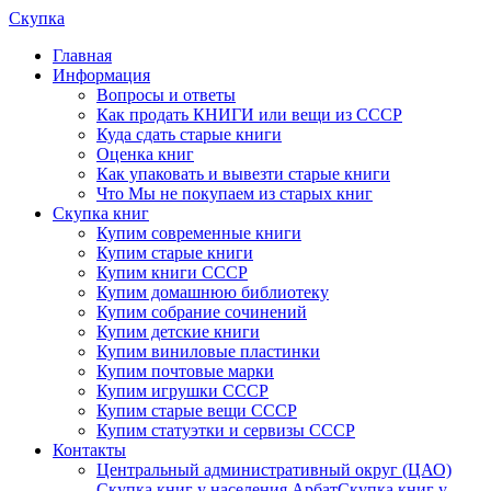
Скупка
Главная
Информация
Вопросы и ответы
Как продать КНИГИ или вещи из СССР
Куда сдать старые книги
Оценка книг
Как упаковать и вывезти старые книги
Что Мы не покупаем из старых книг
Скупка книг
Купим современные книги
Купим старые книги
Купим книги СССР
Купим домашнюю библиотеку
Купим собрание сочинений
Купим детские книги
Купим виниловые пластинки
Купим почтовые марки
Купим игрушки СССР
Купим старые вещи СССР
Купим статуэтки и сервизы СССР
Контакты
Центральный административный округ (ЦАО)
Скупка книг у населения Арбат
Скупка книг у