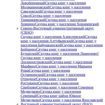
Левобережный
Скупка книг у населения
Молжаниновский
Скупка книг у населения
Савеловский
Скупка книг у населения
Сокол
Скупка книг у населения
Тимирязевский
Скупка книг у населения
Ховрино
Скупка книг у населения Хорошевский
Северо-Восточный административный округ
(СВАО)
Скупка книг у населения Алексеевский
Скупка
книг у населения Алтуфьевский
Скупка книг у
населения Бабушкинский
Скупка книг у населения
Бибирево
Скупка книг у населения
Бутырский
Скупка книг у населения Лианозово!
Скупка книг у населения
Лосиноостровский
Скупка книг у населения
Марфино
Скупка книг у населения Марьина
Роща
Скупка книг у населения
Останкинский
Скупка книг у населения
Отрадное
Скупка книг у населения
Ростокино
Скупка книг у населения
Свиблово
Скупка книг у населения Северное
Медведково
Скупка книг у населения
Северный
Скупка книг район Южное
Медведково
Скупка книг у населения Ярославский
Восточный административный округ (ВАО)