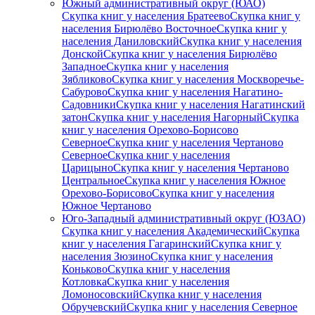
Южный административный округ (ЮАО)
Скупка книг у населения Братеево
Скупка книг у
населения Бирюлёво Восточное
Скупка книг у
населения Даниловский
Скупка книг у населения
Донской
Скупка книг у населения Бирюлёво
Западное
Скупка книг у населения
Зябликово
Скупка книг у населения Москворечье-
Сабурово
Скупка книг у населения Нагатино-
Садовники
Скупка книг у населения Нагатинский
затон
Скупка книг у населения Нагорный
Скупка
книг у населения Орехово-Борисово
Северное
Скупка книг у населения Чертаново
Северное
Скупка книг у населения
Царицыно
Скупка книг у населения Чертаново
Центральное
Скупка книг у населения Южное
Орехово-Борисово
Скупка книг у населения
Южное Чертаново
Юго-Западный административный округ (ЮЗАО)
Скупка книг у населения Академический
Скупка
книг у населения Гагаринский
Скупка книг у
населения Зюзино
Скупка книг у населения
Коньково
Скупка книг у населения
Котловка
Скупка книг у населения
Ломоносовский
Скупка книг у населения
Обручевский
Скупка книг у населения Северное