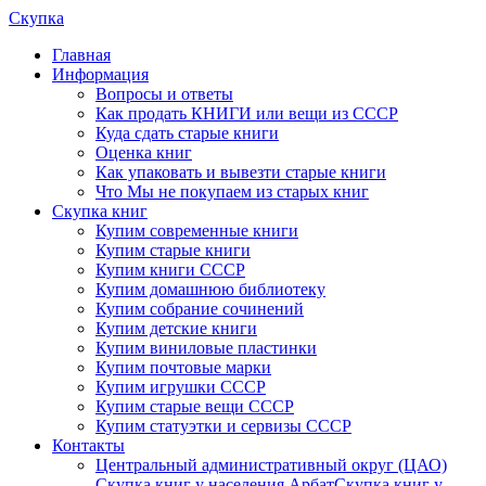
Скупка
Главная
Информация
Вопросы и ответы
Как продать КНИГИ или вещи из СССР
Куда сдать старые книги
Оценка книг
Как упаковать и вывезти старые книги
Что Мы не покупаем из старых книг
Скупка книг
Купим современные книги
Купим старые книги
Купим книги СССР
Купим домашнюю библиотеку
Купим собрание сочинений
Купим детские книги
Купим виниловые пластинки
Купим почтовые марки
Купим игрушки СССР
Купим старые вещи СССР
Купим статуэтки и сервизы СССР
Контакты
Центральный административный округ (ЦАО)
Скупка книг у населения Арбат
Скупка книг у