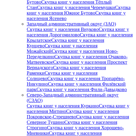
Бутово
Скупка книг у населения Тёплый
Стан
Скупка книг у населения Черемушки
Скупка
книг у населения Южное Бутово
Скупка книг у
населения Ясенево
Западный административный округ (ЗАО)
Скупка книг у населения Внуково
Скупка книг у
населения Дорогомилово
Скупка книг у населения
Крылатское
Скупка книг у населения
Кунцево
Скупка книг у населения
Можайский
Скупка книг у населения Ново-
Переделкино
Скупка книг у населения Очаково-
Матвеевское
Скупка книг у населения Проспект
Вернадского
Скупка книг у населения
Раменки
Скупка книг у населения
Солнцево
Скупка книг у населения Тропарёво-
Никулино
Скупка книг у населения Филёвский
парк
Скупка книг у населения Фили-Давыдково
Северо-Западный административный округ
(СЗАО)
Скупка книг у населения Куркино
Скупка книг у
населения Митино
Скупка книг у населения
Покровское-Стрешнево
Скупка книг у населения
Северное Тушино
Скупка книг у населения
Строгино
Скупка книг у населения Хорошево-
Мневники
Скупка книг у населения