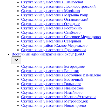
Скупка книг у населения Лианозово!
Скупка книг у населения Лосиноостровский
Скупка книг у населения Марфино
Скупка книг у населения Марьина Роща
Скупка книг у населения Останкинский
Скупка книг у населения Отрадное
Скупка книг у населения Ростокино
Скупка книг у населения Свиблово
Скупка книг у населения Северное Медведково
Скупка книг у населения Северный
Скупка книг район Южное Медведково
Скупка книг у населения Ярославский
Восточный административный округ (ВАО)
Скупка книг у населения Богородское
Скупка книг у населения Вешняки
Скупка книг у населения Восточное Измайлово
Скупка книг у населения Восточный
Скупка книг у населения Гольяново
Скупка книг у населения Ивановское
Скупка книг у населения Измайлово
Скупка книг у населения Косино-Ухтомский
Скупка книг у населения Метрогородок
Скупка книг у населения Новогиреево