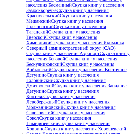
населения Басманный
Скупка книг у населения
Замоскворечье
Скупка книг у населения
Красносельский
Скупка книг у населения
Мещанский
Скупка книг у населения
Пресненский
Скупка книг у населения
Таганский
Скупка книг у населения
Тверской
Скупка книг у населения
Хамовники
Скупка книг у населения Якиманка
Северный административный округ (САО)
Скупка книг у населения Аэропорт
Скупка книг у
населения Беговой
Скупка книг у населения
Бескудниковский
Скупка книг у населения
Войковский
Скупка книг у населения Восточное
Дегунино
Скупка книг у населения
Головинский
Скупка книг у населения
Дмитровский
Скупка книг у населения Западное
Дегунино
Скупка книг у населения
Коптево
Скупка книг у населения
Левобережный
Скупка книг у населения
Молжаниновский
Скупка книг у населения
Савеловский
Скупка книг у населения
Сокол
Скупка книг у населения
Тимирязевский
Скупка книг у населения
Ховрино
Скупка книг у населения Хорошевский