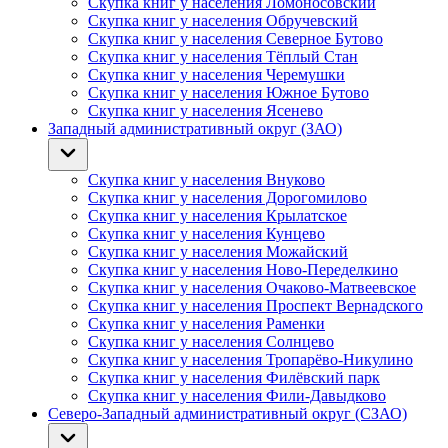
Скупка книг у населения Ломоносовский
Скупка книг у населения Обручевский
Скупка книг у населения Северное Бутово
Скупка книг у населения Тёплый Стан
Скупка книг у населения Черемушки
Скупка книг у населения Южное Бутово
Скупка книг у населения Ясенево
Западный административный округ (ЗАО)
Скупка книг у населения Внуково
Скупка книг у населения Дорогомилово
Скупка книг у населения Крылатское
Скупка книг у населения Кунцево
Скупка книг у населения Можайский
Скупка книг у населения Ново-Переделкино
Скупка книг у населения Очаково-Матвеевское
Скупка книг у населения Проспект Вернадского
Скупка книг у населения Раменки
Скупка книг у населения Солнцево
Скупка книг у населения Тропарёво-Никулино
Скупка книг у населения Филёвский парк
Скупка книг у населения Фили-Давыдково
Северо-Западный административный округ (СЗАО)