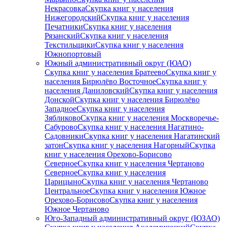
Некрасовка
Скупка книг у населения
Нижегородский
Скупка книг у населения
Печатники
Скупка книг у населения
Рязанский
Скупка книг у населения
Текстильщики
Скупка книг у населения
Южнопортовый
Южный административный округ (ЮАО)
Скупка книг у населения Братеево
Скупка книг у
населения Бирюлёво Восточное
Скупка книг у
населения Даниловский
Скупка книг у населения
Донской
Скупка книг у населения Бирюлёво
Западное
Скупка книг у населения
Зябликово
Скупка книг у населения Москворечье-
Сабурово
Скупка книг у населения Нагатино-
Садовники
Скупка книг у населения Нагатинский
затон
Скупка книг у населения Нагорный
Скупка
книг у населения Орехово-Борисово
Северное
Скупка книг у населения Чертаново
Северное
Скупка книг у населения
Царицыно
Скупка книг у населения Чертаново
Центральное
Скупка книг у населения Южное
Орехово-Борисово
Скупка книг у населения
Южное Чертаново
Юго-Западный административный округ (ЮЗАО)