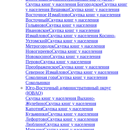
Скупка книг у населения Богородское
Скупка книг
у населения Вешняки
Скупка книг у населения
Восточное Измайлово
Скупка книг у населения
Восточный
Скупка книг у населения
Гольяново
Скупка книг у населения
Ивановское
Скупка книг у населения
Измайлово
Скупка книг у населения Косино-
Ухтомский
Скупка книг у населения
Метрогородок
Скупка книг у населения
Новогиреево
Скупка книг у населения
Новокосино
Скупка книг у населения
Перово
Скупка книг у населения
Преображенское
Скупка книг у населения
Северное Измайлово
Скупка книг у населения
Соколиная гора
Скупка книг у населения
Сокольники
Юго-Восточный административный округ
(ЮВАО)
Скупка книг у населения Выхино-
Жулебино
Скупка книг у населения
Капотня
Скупка книг у населения
Кузьминки
Скупка книг у населения
Лефортово
Скупка книг у населения
Люблино
Скупка книг у населения
Марьино
Скупка книг у населения