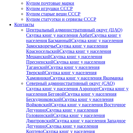
Купим почтовые марки
Купим игрушки СССР
Купим старые вещи СССР
Купим статуэтки и сервизы СССР
Контакты
Центральный административный округ (ЦАО)
Скупка книг у населения Арбат
Скупка книг у
населения Басманный
Скупка книг у населения
Замоскворечье
Скупка книг у населения
Красносельский
Скупка книг у населения
Мещанский
Скупка книг у населения
Пресненский
Скупка книг у населения
Таганский
Скупка книг у населения
Тверской
Скупка книг у населения
Хамовники
Скупка книг у населения Якиманка
Северный административный округ (САО)
Скупка книг у населения Аэропорт
Скупка книг у
населения Беговой
Скупка книг у населения
Бескудниковский
Скупка книг у населения
Войковский
Скупка книг у населения Восточное
Дегунино
Скупка книг у населения
Головинский
Скупка книг у населения
Дмитровский
Скупка книг у населения Западное
Дегунино
Скупка книг у населения
Коптево
Скупка книг у населения