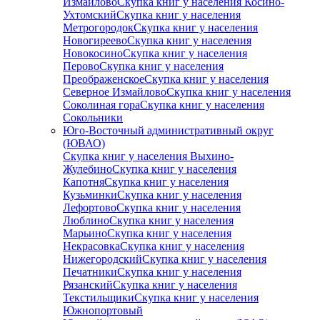
Измайлово
Скупка книг у населения Косино-
Ухтомский
Скупка книг у населения
Метрогородок
Скупка книг у населения
Новогиреево
Скупка книг у населения
Новокосино
Скупка книг у населения
Перово
Скупка книг у населения
Преображенское
Скупка книг у населения
Северное Измайлово
Скупка книг у населения
Соколиная гора
Скупка книг у населения
Сокольники
Юго-Восточный административный округ
(ЮВАО)
Скупка книг у населения Выхино-
Жулебино
Скупка книг у населения
Капотня
Скупка книг у населения
Кузьминки
Скупка книг у населения
Лефортово
Скупка книг у населения
Люблино
Скупка книг у населения
Марьино
Скупка книг у населения
Некрасовка
Скупка книг у населения
Нижегородский
Скупка книг у населения
Печатники
Скупка книг у населения
Рязанский
Скупка книг у населения
Текстильщики
Скупка книг у населения
Южнопортовый