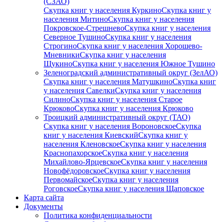
(СЗАО)
Скупка книг у населения Куркино
Скупка книг у
населения Митино
Скупка книг у населения
Покровское-Стрешнево
Скупка книг у населения
Северное Тушино
Скупка книг у населения
Строгино
Скупка книг у населения Хорошево-
Мневники
Скупка книг у населения
Щукино
Скупка книг у населения Южное Тушино
Зеленоградский административный округ (ЗелАО)
Скупка книг у населения Матушкино
Скупка книг
у населения Савелки
Скупка книг у населения
Силино
Скупка книг у населения Старое
Крюково
Скупка книг у населения Крюково
Троицкий административный округ (ТАО)
Скупка книг у населения Вороновское
Скупка
книг у населения Киевский
Скупка книг у
населения Кленовское
Скупка книг у населения
Краснопахорское
Скупка книг у населения
Михайлово-Ярцевское
Скупка книг у населения
Новофёдоровское
Скупка книг у населения
Первомайское
Скупка книг у населения
Роговское
Скупка книг у населения Щаповское
Карта сайта
Документы
Политика конфиденциальности