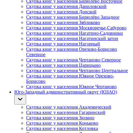
Скупка книг у населения Бирюлёво Восточное
Скупка книг у населения Даниловский
Скупка книг у населения Донской
Скупка книг у населения Бирюлёво Западное
Скупка книг у населения Зябликово
Скупка книг у населения Москворечье-Сабурово
Скупка книг у населения Нагатино-Садовники
Скупка книг у населения Нагатинский затон
Скупка книг у населения Нагорный
Скупка книг у населения Орехово-Борисово
Северное
Скупка книг у населения Чертаново Северное
Скупка книг у населения Царицыно
Скупка книг у населения Чертаново Центральное
Скупка книг у населения Южное Орехово-
Борисово
Скупка книг у населения Южное Чертаново
Юго-Западный административный округ (ЮЗАО)
Скупка книг у населения Академический
Скупка книг у населения Гагаринский
Скупка книг у населения Зюзино
Скупка книг у населения Коньково
Скупка книг у населения Котловка