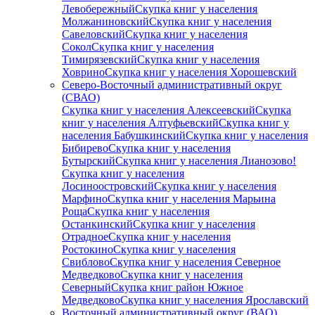
Левобережный
Скупка книг у населения
Молжаниновский
Скупка книг у населения
Савеловский
Скупка книг у населения
Сокол
Скупка книг у населения
Тимирязевский
Скупка книг у населения
Ховрино
Скупка книг у населения Хорошевский
Северо-Восточный административный округ
(СВАО)
Скупка книг у населения Алексеевский
Скупка
книг у населения Алтуфьевский
Скупка книг у
населения Бабушкинский
Скупка книг у населения
Бибирево
Скупка книг у населения
Бутырский
Скупка книг у населения Лианозово!
Скупка книг у населения
Лосиноостровский
Скупка книг у населения
Марфино
Скупка книг у населения Марьина
Роща
Скупка книг у населения
Останкинский
Скупка книг у населения
Отрадное
Скупка книг у населения
Ростокино
Скупка книг у населения
Свиблово
Скупка книг у населения Северное
Медведково
Скупка книг у населения
Северный
Скупка книг район Южное
Медведково
Скупка книг у населения Ярославский
Восточный административный округ (ВАО)