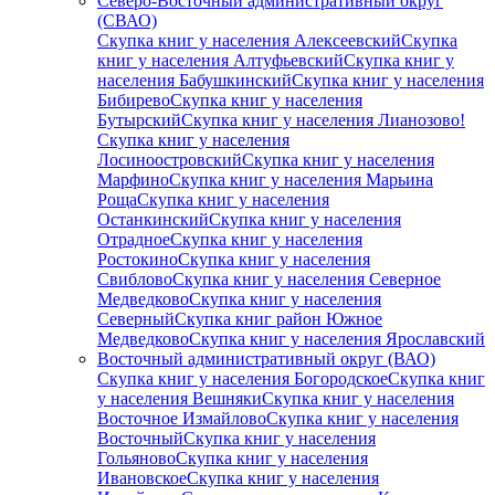
Северо-Восточный административный округ
(СВАО)
Скупка книг у населения Алексеевский
Скупка
книг у населения Алтуфьевский
Скупка книг у
населения Бабушкинский
Скупка книг у населения
Бибирево
Скупка книг у населения
Бутырский
Скупка книг у населения Лианозово!
Скупка книг у населения
Лосиноостровский
Скупка книг у населения
Марфино
Скупка книг у населения Марьина
Роща
Скупка книг у населения
Останкинский
Скупка книг у населения
Отрадное
Скупка книг у населения
Ростокино
Скупка книг у населения
Свиблово
Скупка книг у населения Северное
Медведково
Скупка книг у населения
Северный
Скупка книг район Южное
Медведково
Скупка книг у населения Ярославский
Восточный административный округ (ВАО)
Скупка книг у населения Богородское
Скупка книг
у населения Вешняки
Скупка книг у населения
Восточное Измайлово
Скупка книг у населения
Восточный
Скупка книг у населения
Гольяново
Скупка книг у населения
Ивановское
Скупка книг у населения