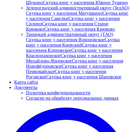
Щукино
Скупка книг у населения Южное Тушино
Зеленоградский административный округ (ЗелАО)
Скупка книг у населения Матушкино
Скупка книг
у населения Савелки
Скупка книг у населения
Силино
Скупка книг у населения Старое
Крюково
Скупка книг у населения Крюково
Троицкий административный округ (ТАО)
Скупка книг у населения Вороновское
Скупка
книг у населения Киевский
Скупка книг у
населения Кленовское
Скупка книг у населения
Краснопахорское
Скупка книг у населения
Михайлово-Ярцевское
Скупка книг у населения
Новофёдоровское
Скупка книг у населения
Первомайское
Скупка книг у населения
Роговское
Скупка книг у населения Щаповское
Карта сайта
Документы
Политика конфиденциальности
Согласие на обработку персональных данных