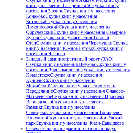
Скупка книг у населения Академический
Скупка
книг у населения Гагаринский
Скупка книг у
населения Зюзино
Скупка книг у населения
Коньково
Скупка книг у населения
Котловка
Скупка книг у населения
Ломоносовский
Скупка книг у населения
Обручевский
Скупка книг у населения Северное
Бутово
Скупка книг у населения Тёплый
Стан
Скупка книг у населения Черемушки
Скупка
книг у населения Южное Бутово
Скупка книг у
населения Ясенево
Западный административный округ (ЗАО)
Скупка книг у населения Внуково
Скупка книг у
населения Дорогомилово
Скупка книг у населения
Крылатское
Скупка книг у населения
Кунцево
Скупка книг у населения
Можайский
Скупка книг у населения Ново-
Переделкино
Скупка книг у населения Очаково-
Матвеевское
Скупка книг у населения Проспект
Вернадского
Скупка книг у населения
Раменки
Скупка книг у населения
Солнцево
Скупка книг у населения Тропарёво-
Никулино
Скупка книг у населения Филёвский
парк
Скупка книг у населения Фили-Давыдково
Северо-Западный административный округ