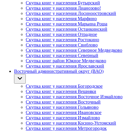
Скупка книг у населения Бутырский
Скупка книг у населения Лианозово!
Скупка книг у населения Лосиноостровский
Скупка книг у населения Марфино
Скупка книг у населения Марьина Роща
Скупка книг у населения Останкинский
Скупка книг у населения Отрадное
Скупка книг у населения Ростокино
Скупка книг у населения Свиблово
Скупка книг у населения Северное Медведково
Скупка книг у населения Северный
Скупка книг район Южное Медведково
Скупка книг у населения Ярославский
Восточный административный округ (ВАО)
Скупка книг у населения Богородское
Скупка книг у населения Вешняки
Скупка книг у населения Восточное Измайлово
Скупка книг у населения Восточный
Скупка книг у населения Гольяново
Скупка книг у населения Ивановское
Скупка книг у населения Измайлово
Скупка книг у населения Косино-Ухтомский
Скупка книг у населения Метрогородок