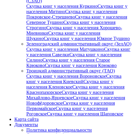
(СЗАО)
Скупка книг у населения Куркино
Скупка книг у
населения Митино
Скупка книг у населения
Покровское-Стрешнево
Скупка книг у населения
Северное Тушино
Скупка книг у населения
Строгино
Скупка книг у населения Хорошево-
Мневники
Скупка книг у населения
Щукино
Скупка книг у населения Южное Тушино
Зеленоградский административный округ (ЗелАО)
Скупка книг у населения Матушкино
Скупка книг
у населения Савелки
Скупка книг у населения
Силино
Скупка книг у населения Старое
Крюково
Скупка книг у населения Крюково
Троицкий административный округ (ТАО)
Скупка книг у населения Вороновское
Скупка
книг у населения Киевский
Скупка книг у
населения Кленовское
Скупка книг у населения
Краснопахорское
Скупка книг у населения
Михайлово-Ярцевское
Скупка книг у населения
Новофёдоровское
Скупка книг у населения
Первомайское
Скупка книг у населения
Роговское
Скупка книг у населения Щаповское
Карта сайта
Документы
Политика конфиденциальности