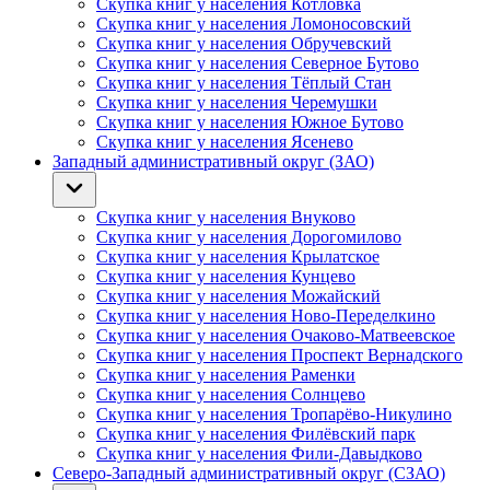
Скупка книг у населения Котловка
Скупка книг у населения Ломоносовский
Скупка книг у населения Обручевский
Скупка книг у населения Северное Бутово
Скупка книг у населения Тёплый Стан
Скупка книг у населения Черемушки
Скупка книг у населения Южное Бутово
Скупка книг у населения Ясенево
Западный административный округ (ЗАО)
Скупка книг у населения Внуково
Скупка книг у населения Дорогомилово
Скупка книг у населения Крылатское
Скупка книг у населения Кунцево
Скупка книг у населения Можайский
Скупка книг у населения Ново-Переделкино
Скупка книг у населения Очаково-Матвеевское
Скупка книг у населения Проспект Вернадского
Скупка книг у населения Раменки
Скупка книг у населения Солнцево
Скупка книг у населения Тропарёво-Никулино
Скупка книг у населения Филёвский парк
Скупка книг у населения Фили-Давыдково
Северо-Западный административный округ (СЗАО)