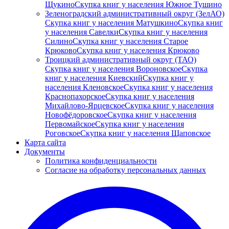
Щукино
Скупка книг у населения Южное Тушино
Зеленоградский административный округ (ЗелАО)
Скупка книг у населения Матушкино
Скупка книг
у населения Савелки
Скупка книг у населения
Силино
Скупка книг у населения Старое
Крюково
Скупка книг у населения Крюково
Троицкий административный округ (ТАО)
Скупка книг у населения Вороновское
Скупка
книг у населения Киевский
Скупка книг у
населения Кленовское
Скупка книг у населения
Краснопахорское
Скупка книг у населения
Михайлово-Ярцевское
Скупка книг у населения
Новофёдоровское
Скупка книг у населения
Первомайское
Скупка книг у населения
Роговское
Скупка книг у населения Щаповское
Карта сайта
Документы
Политика конфиденциальности
Согласие на обработку персональных данных