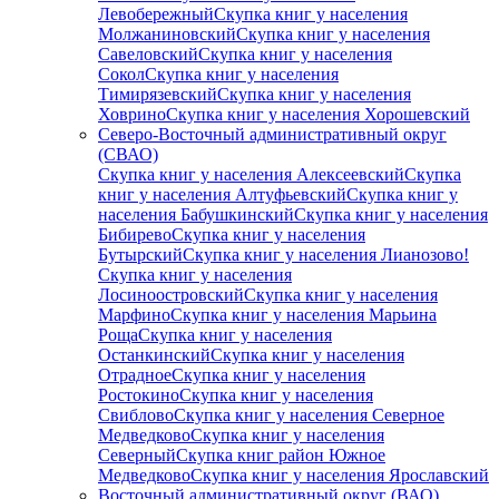
Левобережный
Скупка книг у населения
Молжаниновский
Скупка книг у населения
Савеловский
Скупка книг у населения
Сокол
Скупка книг у населения
Тимирязевский
Скупка книг у населения
Ховрино
Скупка книг у населения Хорошевский
Северо-Восточный административный округ
(СВАО)
Скупка книг у населения Алексеевский
Скупка
книг у населения Алтуфьевский
Скупка книг у
населения Бабушкинский
Скупка книг у населения
Бибирево
Скупка книг у населения
Бутырский
Скупка книг у населения Лианозово!
Скупка книг у населения
Лосиноостровский
Скупка книг у населения
Марфино
Скупка книг у населения Марьина
Роща
Скупка книг у населения
Останкинский
Скупка книг у населения
Отрадное
Скупка книг у населения
Ростокино
Скупка книг у населения
Свиблово
Скупка книг у населения Северное
Медведково
Скупка книг у населения
Северный
Скупка книг район Южное
Медведково
Скупка книг у населения Ярославский
Восточный административный округ (ВАО)