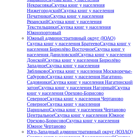
Некрасовка
Скупка книг у населения
Нижегородский
Скупка книг у населения
Печатники
Скупка книг у населения
Рязанский
Скупка книг у населения
Текстильщики
Скупка книг у населения
Южнопортовый
Южный административный округ (ЮАО)
Скупка книг у населения Братеево
Скупка книг у
населения Бирюлёво Восточное
Скупка книг у
населения Даниловский
Скупка книг у населения
Донской
Скупка книг у населения Бирюлёво
Западное
Скупка книг у населения
Зябликово
Скупка книг у населения Москворечье-
Сабурово
Скупка книг у населения Нагатино-
Садовники
Скупка книг у населения Нагатинский
затон
Скупка книг у населения Нагорный
Скупка
книг у населения Орехово-Борисово
Северное
Скупка книг у населения Чертаново
Северное
Скупка книг у населения
Царицыно
Скупка книг у населения Чертаново
Центральное
Скупка книг у населения Южное
Орехово-Борисово
Скупка книг у населения
Южное Чертаново
Юго-Западный административный округ (ЮЗАО)