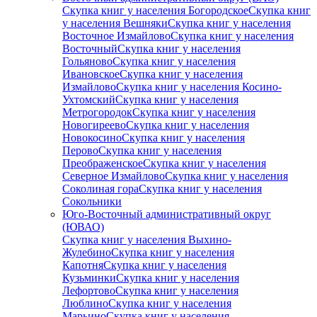
Скупка книг у населения Богородское
Скупка книг
у населения Вешняки
Скупка книг у населения
Восточное Измайлово
Скупка книг у населения
Восточный
Скупка книг у населения
Гольяново
Скупка книг у населения
Ивановское
Скупка книг у населения
Измайлово
Скупка книг у населения Косино-
Ухтомский
Скупка книг у населения
Метрогородок
Скупка книг у населения
Новогиреево
Скупка книг у населения
Новокосино
Скупка книг у населения
Перово
Скупка книг у населения
Преображенское
Скупка книг у населения
Северное Измайлово
Скупка книг у населения
Соколиная гора
Скупка книг у населения
Сокольники
Юго-Восточный административный округ
(ЮВАО)
Скупка книг у населения Выхино-
Жулебино
Скупка книг у населения
Капотня
Скупка книг у населения
Кузьминки
Скупка книг у населения
Лефортово
Скупка книг у населения
Люблино
Скупка книг у населения
Марьино
Скупка книг у населения