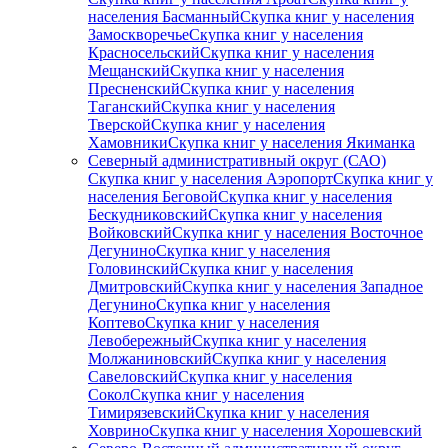
населения Басманный
Скупка книг у населения
Замоскворечье
Скупка книг у населения
Красносельский
Скупка книг у населения
Мещанский
Скупка книг у населения
Пресненский
Скупка книг у населения
Таганский
Скупка книг у населения
Тверской
Скупка книг у населения
Хамовники
Скупка книг у населения Якиманка
Северный административный округ (САО)
Скупка книг у населения Аэропорт
Скупка книг у
населения Беговой
Скупка книг у населения
Бескудниковский
Скупка книг у населения
Войковский
Скупка книг у населения Восточное
Дегунино
Скупка книг у населения
Головинский
Скупка книг у населения
Дмитровский
Скупка книг у населения Западное
Дегунино
Скупка книг у населения
Коптево
Скупка книг у населения
Левобережный
Скупка книг у населения
Молжаниновский
Скупка книг у населения
Савеловский
Скупка книг у населения
Сокол
Скупка книг у населения
Тимирязевский
Скупка книг у населения
Ховрино
Скупка книг у населения Хорошевский