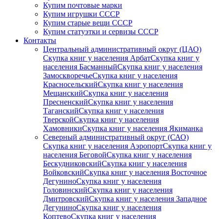
Купим почтовые марки
Купим игрушки СССР
Купим старые вещи СССР
Купим статуэтки и сервизы СССР
Контакты
Центральный административный округ (ЦАО)
Скупка книг у населения Арбат
Скупка книг у
населения Басманный
Скупка книг у населения
Замоскворечье
Скупка книг у населения
Красносельский
Скупка книг у населения
Мещанский
Скупка книг у населения
Пресненский
Скупка книг у населения
Таганский
Скупка книг у населения
Тверской
Скупка книг у населения
Хамовники
Скупка книг у населения Якиманка
Северный административный округ (САО)
Скупка книг у населения Аэропорт
Скупка книг у
населения Беговой
Скупка книг у населения
Бескудниковский
Скупка книг у населения
Войковский
Скупка книг у населения Восточное
Дегунино
Скупка книг у населения
Головинский
Скупка книг у населения
Дмитровский
Скупка книг у населения Западное
Дегунино
Скупка книг у населения
Коптево
Скупка книг у населения