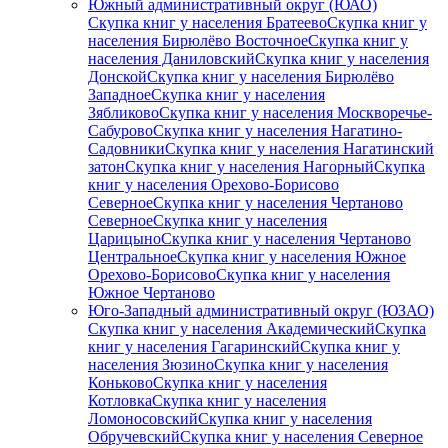
Южный административный округ (ЮАО)
Скупка книг у населения Братеево
Скупка книг у
населения Бирюлёво Восточное
Скупка книг у
населения Даниловский
Скупка книг у населения
Донской
Скупка книг у населения Бирюлёво
Западное
Скупка книг у населения
Зябликово
Скупка книг у населения Москворечье-
Сабурово
Скупка книг у населения Нагатино-
Садовники
Скупка книг у населения Нагатинский
затон
Скупка книг у населения Нагорный
Скупка
книг у населения Орехово-Борисово
Северное
Скупка книг у населения Чертаново
Северное
Скупка книг у населения
Царицыно
Скупка книг у населения Чертаново
Центральное
Скупка книг у населения Южное
Орехово-Борисово
Скупка книг у населения
Южное Чертаново
Юго-Западный административный округ (ЮЗАО)
Скупка книг у населения Академический
Скупка
книг у населения Гагаринский
Скупка книг у
населения Зюзино
Скупка книг у населения
Коньково
Скупка книг у населения
Котловка
Скупка книг у населения
Ломоносовский
Скупка книг у населения
Обручевский
Скупка книг у населения Северное