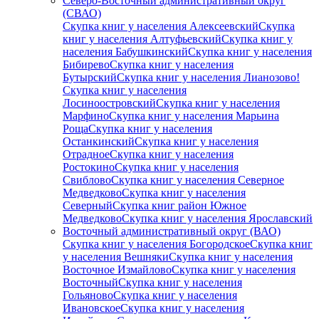
Северо-Восточный административный округ
(СВАО)
Скупка книг у населения Алексеевский
Скупка
книг у населения Алтуфьевский
Скупка книг у
населения Бабушкинский
Скупка книг у населения
Бибирево
Скупка книг у населения
Бутырский
Скупка книг у населения Лианозово!
Скупка книг у населения
Лосиноостровский
Скупка книг у населения
Марфино
Скупка книг у населения Марьина
Роща
Скупка книг у населения
Останкинский
Скупка книг у населения
Отрадное
Скупка книг у населения
Ростокино
Скупка книг у населения
Свиблово
Скупка книг у населения Северное
Медведково
Скупка книг у населения
Северный
Скупка книг район Южное
Медведково
Скупка книг у населения Ярославский
Восточный административный округ (ВАО)
Скупка книг у населения Богородское
Скупка книг
у населения Вешняки
Скупка книг у населения
Восточное Измайлово
Скупка книг у населения
Восточный
Скупка книг у населения
Гольяново
Скупка книг у населения
Ивановское
Скупка книг у населения