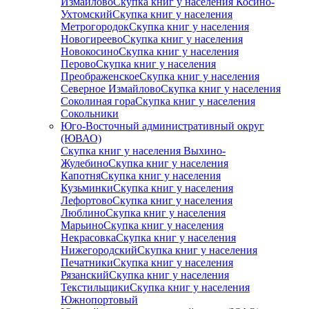
Измайлово
Скупка книг у населения Косино-
Ухтомский
Скупка книг у населения
Метрогородок
Скупка книг у населения
Новогиреево
Скупка книг у населения
Новокосино
Скупка книг у населения
Перово
Скупка книг у населения
Преображенское
Скупка книг у населения
Северное Измайлово
Скупка книг у населения
Соколиная гора
Скупка книг у населения
Сокольники
Юго-Восточный административный округ
(ЮВАО)
Скупка книг у населения Выхино-
Жулебино
Скупка книг у населения
Капотня
Скупка книг у населения
Кузьминки
Скупка книг у населения
Лефортово
Скупка книг у населения
Люблино
Скупка книг у населения
Марьино
Скупка книг у населения
Некрасовка
Скупка книг у населения
Нижегородский
Скупка книг у населения
Печатники
Скупка книг у населения
Рязанский
Скупка книг у населения
Текстильщики
Скупка книг у населения
Южнопортовый