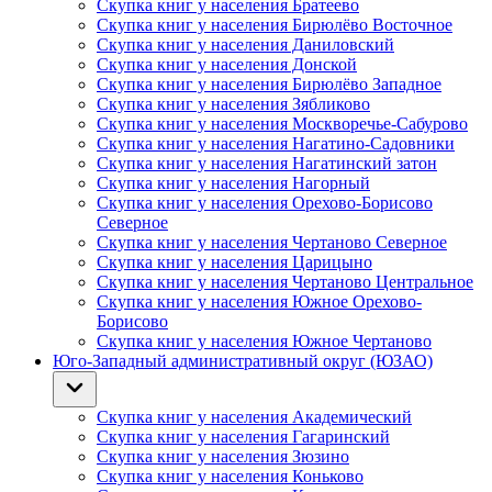
Скупка книг у населения Братеево
Скупка книг у населения Бирюлёво Восточное
Скупка книг у населения Даниловский
Скупка книг у населения Донской
Скупка книг у населения Бирюлёво Западное
Скупка книг у населения Зябликово
Скупка книг у населения Москворечье-Сабурово
Скупка книг у населения Нагатино-Садовники
Скупка книг у населения Нагатинский затон
Скупка книг у населения Нагорный
Скупка книг у населения Орехово-Борисово
Северное
Скупка книг у населения Чертаново Северное
Скупка книг у населения Царицыно
Скупка книг у населения Чертаново Центральное
Скупка книг у населения Южное Орехово-
Борисово
Скупка книг у населения Южное Чертаново
Юго-Западный административный округ (ЮЗАО)
Скупка книг у населения Академический
Скупка книг у населения Гагаринский
Скупка книг у населения Зюзино
Скупка книг у населения Коньково