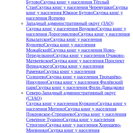
Бутово
Скупка книг у населения Тёплый
Стан
Скупка книг у населения Черемушки
Скупка
книг у населения Южное Бутово
Скупка книг у
населения Ясенево
Западный административный округ (ЗАО)
Скупка книг у населения Внуково
Скупка книг у
населения Дорогомилово
Скупка книг у населения
Крылатское
Скупка книг у населения
Кунцево
Скупка книг у населения
Можайский
Скупка книг у населения Ново-
Переделкино
Скупка книг у населения Очаково-
Матвеевское
Скупка книг у населения Проспект
Вернадского
Скупка книг у населения
Раменки
Скупка книг у населения
Солнцево
Скупка книг у населения Тропарёво-
Никулино
Скупка книг у населения Филёвский
парк
Скупка книг у населения Фили-Давыдково
Северо-Западный административный округ
(СЗАО)
Скупка книг у населения Куркино
Скупка книг у
населения Митино
Скупка книг у населения
Покровское-Стрешнево
Скупка книг у населения
Северное Тушино
Скупка книг у населения
Строгино
Скупка книг у населения Хорошево-
Мневники
Скупка книг у населения