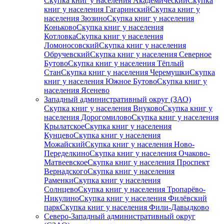
Скупка книг у населения Академический
Скупка
книг у населения Гагаринский
Скупка книг у
населения Зюзино
Скупка книг у населения
Коньково
Скупка книг у населения
Котловка
Скупка книг у населения
Ломоносовский
Скупка книг у населения
Обручевский
Скупка книг у населения Северное
Бутово
Скупка книг у населения Тёплый
Стан
Скупка книг у населения Черемушки
Скупка
книг у населения Южное Бутово
Скупка книг у
населения Ясенево
Западный административный округ (ЗАО)
Скупка книг у населения Внуково
Скупка книг у
населения Дорогомилово
Скупка книг у населения
Крылатское
Скупка книг у населения
Кунцево
Скупка книг у населения
Можайский
Скупка книг у населения Ново-
Переделкино
Скупка книг у населения Очаково-
Матвеевское
Скупка книг у населения Проспект
Вернадского
Скупка книг у населения
Раменки
Скупка книг у населения
Солнцево
Скупка книг у населения Тропарёво-
Никулино
Скупка книг у населения Филёвский
парк
Скупка книг у населения Фили-Давыдково
Северо-Западный административный округ