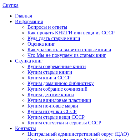
Скупка
Главная
Информация
Вопросы и ответы
Как продать КНИГИ или вещи из СССР
Куда сдать старые книги
Оценка книг
Как упаковать и вывезти старые книги
Что Мы не покупаем из старых книг
Скупка книг
Купим современные книги
Купим старые книги
Купим книги СССР
Купим домашнюю библиотеку
Купим собрание сочинений
Купим детские книги
Купим виниловые пластинки
Купим почтовые марки
Купим игрушки СССР
Купим старые вещи СССР
Купим статуэтки и сервизы СССР
Контакты
Центральный административный округ (ЦАО)
Скупка книг у населения Арбат
Скупка книг у