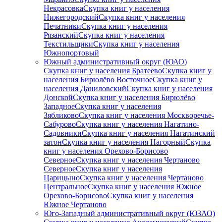
Некрасовка
Скупка книг у населения
Нижегородский
Скупка книг у населения
Печатники
Скупка книг у населения
Рязанский
Скупка книг у населения
Текстильщики
Скупка книг у населения
Южнопортовый
Южный административный округ (ЮАО)
Скупка книг у населения Братеево
Скупка книг у
населения Бирюлёво Восточное
Скупка книг у
населения Даниловский
Скупка книг у населения
Донской
Скупка книг у населения Бирюлёво
Западное
Скупка книг у населения
Зябликово
Скупка книг у населения Москворечье-
Сабурово
Скупка книг у населения Нагатино-
Садовники
Скупка книг у населения Нагатинский
затон
Скупка книг у населения Нагорный
Скупка
книг у населения Орехово-Борисово
Северное
Скупка книг у населения Чертаново
Северное
Скупка книг у населения
Царицыно
Скупка книг у населения Чертаново
Центральное
Скупка книг у населения Южное
Орехово-Борисово
Скупка книг у населения
Южное Чертаново
Юго-Западный административный округ (ЮЗАО)