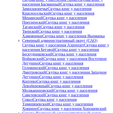
населения Басманный
Скупка книг у населения
Замоскворечье
Скупка книг у населения
Красносельский
Скупка книг у населения
Мещанский
Скупка книг у населения
Пресненский
Скупка книг у населения
Таганский
Скупка книг у населения
Тверской
Скупка книг у населения
Хамовники
Скупка книг у населения Якиманка
Северный административный округ (САО)
Скупка книг у населения Аэропорт
Скупка книг у
населения Беговой
Скупка книг у населения
Бескудниковский
Скупка книг у населения
Войковский
Скупка книг у населения Восточное
Дегунино
Скупка книг у населения
Головинский
Скупка книг у населения
Дмитровский
Скупка книг у населения Западное
Дегунино
Скупка книг у населения
Коптево
Скупка книг у населения
Левобережный
Скупка книг у населения
Молжаниновский
Скупка книг у населения
Савеловский
Скупка книг у населения
Сокол
Скупка книг у населения
Тимирязевский
Скупка книг у населения
Ховрино
Скупка книг у населения Хорошевский