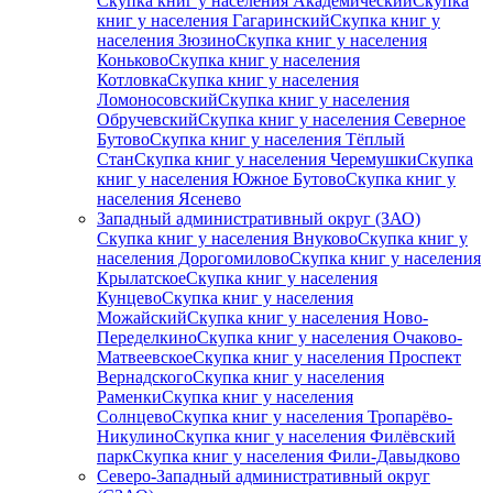
Скупка книг у населения Академический
Скупка
книг у населения Гагаринский
Скупка книг у
населения Зюзино
Скупка книг у населения
Коньково
Скупка книг у населения
Котловка
Скупка книг у населения
Ломоносовский
Скупка книг у населения
Обручевский
Скупка книг у населения Северное
Бутово
Скупка книг у населения Тёплый
Стан
Скупка книг у населения Черемушки
Скупка
книг у населения Южное Бутово
Скупка книг у
населения Ясенево
Западный административный округ (ЗАО)
Скупка книг у населения Внуково
Скупка книг у
населения Дорогомилово
Скупка книг у населения
Крылатское
Скупка книг у населения
Кунцево
Скупка книг у населения
Можайский
Скупка книг у населения Ново-
Переделкино
Скупка книг у населения Очаково-
Матвеевское
Скупка книг у населения Проспект
Вернадского
Скупка книг у населения
Раменки
Скупка книг у населения
Солнцево
Скупка книг у населения Тропарёво-
Никулино
Скупка книг у населения Филёвский
парк
Скупка книг у населения Фили-Давыдково
Северо-Западный административный округ