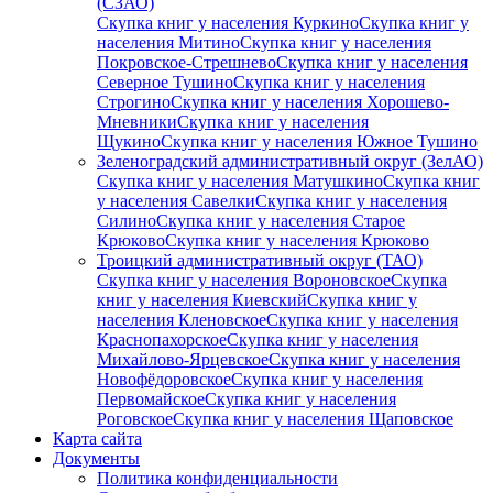
(СЗАО)
Скупка книг у населения Куркино
Скупка книг у
населения Митино
Скупка книг у населения
Покровское-Стрешнево
Скупка книг у населения
Северное Тушино
Скупка книг у населения
Строгино
Скупка книг у населения Хорошево-
Мневники
Скупка книг у населения
Щукино
Скупка книг у населения Южное Тушино
Зеленоградский административный округ (ЗелАО)
Скупка книг у населения Матушкино
Скупка книг
у населения Савелки
Скупка книг у населения
Силино
Скупка книг у населения Старое
Крюково
Скупка книг у населения Крюково
Троицкий административный округ (ТАО)
Скупка книг у населения Вороновское
Скупка
книг у населения Киевский
Скупка книг у
населения Кленовское
Скупка книг у населения
Краснопахорское
Скупка книг у населения
Михайлово-Ярцевское
Скупка книг у населения
Новофёдоровское
Скупка книг у населения
Первомайское
Скупка книг у населения
Роговское
Скупка книг у населения Щаповское
Карта сайта
Документы
Политика конфиденциальности