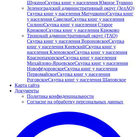
Щукино
Скупка книг у населения Южное Тушино
Зеленоградский административный округ (ЗелАО)
Скупка книг у населения Матушкино
Скупка книг
у населения Савелки
Скупка книг у населения
Силино
Скупка книг у населения Старое
Крюково
Скупка книг у населения Крюково
Троицкий административный округ (ТАО)
Скупка книг у населения Вороновское
Скупка
книг у населения Киевский
Скупка книг у
населения Кленовское
Скупка книг у населения
Краснопахорское
Скупка книг у населения
Михайлово-Ярцевское
Скупка книг у населения
Новофёдоровское
Скупка книг у населения
Первомайское
Скупка книг у населения
Роговское
Скупка книг у населения Щаповское
Карта сайта
Документы
Политика конфиденциальности
Согласие на обработку персональных данных