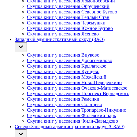
Скупка книг у населения Ломоносовский
Скупка книг у населения Обручевский
Скупка книг у населения Северное Бутово
Скупка книг у населения Тёплый Стан
Скупка книг у населения Черемушки
Скупка книг у населения Южное Бутово
Скупка книг у населения Ясенево
Западный административный округ (ЗАО)
Скупка книг у населения Внуково
Скупка книг у населения Дорогомилово
Скупка книг у населения Крылатское
Скупка книг у населения Кунцево
Скупка книг у населения Можайский
Скупка книг у населения Ново-Переделкино
Скупка книг у населения Очаково-Матвеевское
Скупка книг у населения Проспект Вернадского
Скупка книг у населения Раменки
Скупка книг у населения Солнцево
Скупка книг у населения Тропарёво-Никулино
Скупка книг у населения Филёвский парк
Скупка книг у населения Фили-Давыдково
Северо-Западный административный округ (СЗАО)