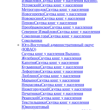
Измайлово
Скупка книг у населения Косино-
Ухтомский
Скупка книг у населения
Метрогородок
Скупка книг у населения
Новогиреево
Скупка книг у населения
Новокосино
Скупка книг у населения
Перово
Скупка книг у населения
Преображенское
Скупка книг у населения
Северное Измайлово
Скупка книг у населения
Соколиная гора
Скупка книг у населения
Сокольники
Юго-Восточный административный округ
(ЮВАО)
Скупка книг у населения Выхино-
Жулебино
Скупка книг у населения
Капотня
Скупка книг у населения
Кузьминки
Скупка книг у населения
Лефортово
Скупка книг у населения
Люблино
Скупка книг у населения
Марьино
Скупка книг у населения
Некрасовка
Скупка книг у населения
Нижегородский
Скупка книг у населения
Печатники
Скупка книг у населения
Рязанский
Скупка книг у населения
Текстильщики
Скупка книг у населения
Южнопортовый