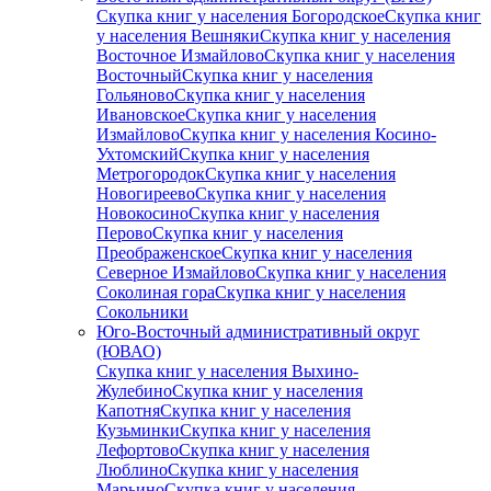
Скупка книг у населения Богородское
Скупка книг
у населения Вешняки
Скупка книг у населения
Восточное Измайлово
Скупка книг у населения
Восточный
Скупка книг у населения
Гольяново
Скупка книг у населения
Ивановское
Скупка книг у населения
Измайлово
Скупка книг у населения Косино-
Ухтомский
Скупка книг у населения
Метрогородок
Скупка книг у населения
Новогиреево
Скупка книг у населения
Новокосино
Скупка книг у населения
Перово
Скупка книг у населения
Преображенское
Скупка книг у населения
Северное Измайлово
Скупка книг у населения
Соколиная гора
Скупка книг у населения
Сокольники
Юго-Восточный административный округ
(ЮВАО)
Скупка книг у населения Выхино-
Жулебино
Скупка книг у населения
Капотня
Скупка книг у населения
Кузьминки
Скупка книг у населения
Лефортово
Скупка книг у населения
Люблино
Скупка книг у населения
Марьино
Скупка книг у населения