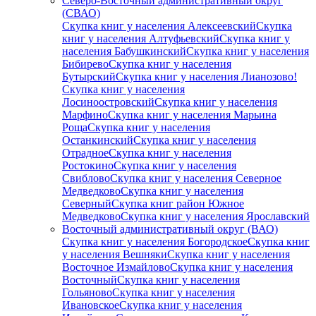
Северо-Восточный административный округ
(СВАО)
Скупка книг у населения Алексеевский
Скупка
книг у населения Алтуфьевский
Скупка книг у
населения Бабушкинский
Скупка книг у населения
Бибирево
Скупка книг у населения
Бутырский
Скупка книг у населения Лианозово!
Скупка книг у населения
Лосиноостровский
Скупка книг у населения
Марфино
Скупка книг у населения Марьина
Роща
Скупка книг у населения
Останкинский
Скупка книг у населения
Отрадное
Скупка книг у населения
Ростокино
Скупка книг у населения
Свиблово
Скупка книг у населения Северное
Медведково
Скупка книг у населения
Северный
Скупка книг район Южное
Медведково
Скупка книг у населения Ярославский
Восточный административный округ (ВАО)
Скупка книг у населения Богородское
Скупка книг
у населения Вешняки
Скупка книг у населения
Восточное Измайлово
Скупка книг у населения
Восточный
Скупка книг у населения
Гольяново
Скупка книг у населения
Ивановское
Скупка книг у населения