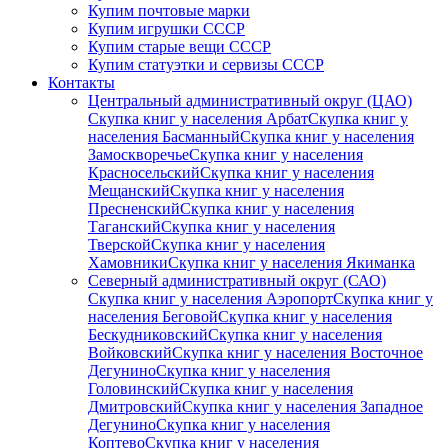
Купим почтовые марки
Купим игрушки СССР
Купим старые вещи СССР
Купим статуэтки и сервизы СССР
Контакты
Центральный административный округ (ЦАО)
Скупка книг у населения Арбат
Скупка книг у
населения Басманный
Скупка книг у населения
Замоскворечье
Скупка книг у населения
Красносельский
Скупка книг у населения
Мещанский
Скупка книг у населения
Пресненский
Скупка книг у населения
Таганский
Скупка книг у населения
Тверской
Скупка книг у населения
Хамовники
Скупка книг у населения Якиманка
Северный административный округ (САО)
Скупка книг у населения Аэропорт
Скупка книг у
населения Беговой
Скупка книг у населения
Бескудниковский
Скупка книг у населения
Войковский
Скупка книг у населения Восточное
Дегунино
Скупка книг у населения
Головинский
Скупка книг у населения
Дмитровский
Скупка книг у населения Западное
Дегунино
Скупка книг у населения
Коптево
Скупка книг у населения