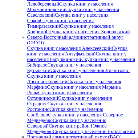
Левобережный
Скупка книг у населения
Молжаниновский
Скупка книг у населения
Савеловский
Скупка книг у населения
Сокол
Скупка книг у населения
Тимирязевский
Скупка книг у населения
Ховрино
Скупка книг у населения Хорошевский
Северо-Восточный административный округ
(СВАО)
Скупка книг у населения Алексеевский
Скупка
книг у населения Алтуфьевский
Скупка книг у
населения Бабушкинский
Скупка книг у населения
Бибирево
Скупка книг у населения
Бутырский
Скупка книг у населения Лианозово!
Скупка книг у населения
Лосиноостровский
Скупка книг у населения
Марфино
Скупка книг у населения Марьина
Роща
Скупка книг у населения
Останкинский
Скупка книг у населения
Отрадное
Скупка книг у населения
Ростокино
Скупка книг у населения
Свиблово
Скупка книг у населения Северное
Медведково
Скупка книг у населения
Северный
Скупка книг район Южное
Медведково
Скупка книг у населения Ярославский
Восточный административный округ (ВАО)