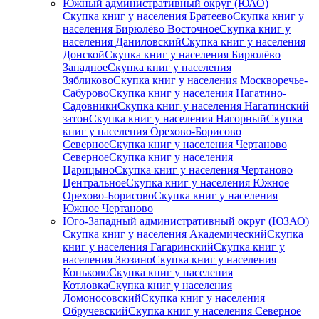
Южный административный округ (ЮАО)
Скупка книг у населения Братеево
Скупка книг у
населения Бирюлёво Восточное
Скупка книг у
населения Даниловский
Скупка книг у населения
Донской
Скупка книг у населения Бирюлёво
Западное
Скупка книг у населения
Зябликово
Скупка книг у населения Москворечье-
Сабурово
Скупка книг у населения Нагатино-
Садовники
Скупка книг у населения Нагатинский
затон
Скупка книг у населения Нагорный
Скупка
книг у населения Орехово-Борисово
Северное
Скупка книг у населения Чертаново
Северное
Скупка книг у населения
Царицыно
Скупка книг у населения Чертаново
Центральное
Скупка книг у населения Южное
Орехово-Борисово
Скупка книг у населения
Южное Чертаново
Юго-Западный административный округ (ЮЗАО)
Скупка книг у населения Академический
Скупка
книг у населения Гагаринский
Скупка книг у
населения Зюзино
Скупка книг у населения
Коньково
Скупка книг у населения
Котловка
Скупка книг у населения
Ломоносовский
Скупка книг у населения
Обручевский
Скупка книг у населения Северное