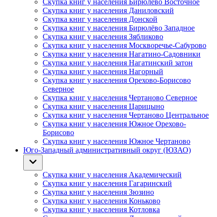
Скупка книг у населения Бирюлёво Восточное
Скупка книг у населения Даниловский
Скупка книг у населения Донской
Скупка книг у населения Бирюлёво Западное
Скупка книг у населения Зябликово
Скупка книг у населения Москворечье-Сабурово
Скупка книг у населения Нагатино-Садовники
Скупка книг у населения Нагатинский затон
Скупка книг у населения Нагорный
Скупка книг у населения Орехово-Борисово
Северное
Скупка книг у населения Чертаново Северное
Скупка книг у населения Царицыно
Скупка книг у населения Чертаново Центральное
Скупка книг у населения Южное Орехово-
Борисово
Скупка книг у населения Южное Чертаново
Юго-Западный административный округ (ЮЗАО)
Скупка книг у населения Академический
Скупка книг у населения Гагаринский
Скупка книг у населения Зюзино
Скупка книг у населения Коньково
Скупка книг у населения Котловка