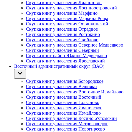
Скупка книг у населения Лианозово!
Скупка книг у населения Лосиноостровский
Скупка книг у населения Марфино
Скупка книг у населения Марьина Роща
Скупка книг у населения Останкинский
Скупка книг у населения Отрадное
Скупка книг у населения Ростокино
Скупка книг у населения Свиблово
Скупка книг у населения Северное Медведково
Скупка книг у населения Северный
Скупка книг район Южное Медведково
Скупка книг у населения Ярославский
Восточный административный округ (ВАО)
Скупка книг у населения Богородское
Скупка книг у населения Вешняки
Скупка книг у населения Восточное Измайлово
Скупка книг у населения Восточный
Скупка книг у населения Гольяново
Скупка книг у населения Ивановское
Скупка книг у населения Измайлово
Скупка книг у населения Косино-Ухтомский
Скупка книг у населения Метрогородок
Скупка книг у населения Новогиреево