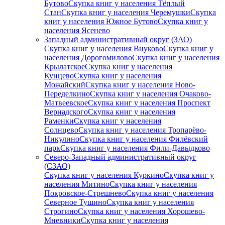
Бутово
Скупка книг у населения Тёплый
Стан
Скупка книг у населения Черемушки
Скупка
книг у населения Южное Бутово
Скупка книг у
населения Ясенево
Западный административный округ (ЗАО)
Скупка книг у населения Внуково
Скупка книг у
населения Дорогомилово
Скупка книг у населения
Крылатское
Скупка книг у населения
Кунцево
Скупка книг у населения
Можайский
Скупка книг у населения Ново-
Переделкино
Скупка книг у населения Очаково-
Матвеевское
Скупка книг у населения Проспект
Вернадского
Скупка книг у населения
Раменки
Скупка книг у населения
Солнцево
Скупка книг у населения Тропарёво-
Никулино
Скупка книг у населения Филёвский
парк
Скупка книг у населения Фили-Давыдково
Северо-Западный административный округ
(СЗАО)
Скупка книг у населения Куркино
Скупка книг у
населения Митино
Скупка книг у населения
Покровское-Стрешнево
Скупка книг у населения
Северное Тушино
Скупка книг у населения
Строгино
Скупка книг у населения Хорошево-
Мневники
Скупка книг у населения