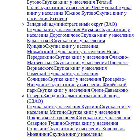
Бутово
Скупка книг у населения Тёплый
Стан
Скупка книг у населения Черемушки
Скупка
книг у населения Южное Бутово
Скупка книг у
населения Ясенево
Западный административный округ (ЗАО)
Скупка книг у населения Внуково
Скупка книг у
населения Дорогомилово
Скупка книг у населения
Крылатское
Скупка книг у населения
Кунцево
Скупка книг у населения
Можайский
Скупка книг у населения Ново-
Переделкино
Скупка книг у населения Очаково-
Матвеевское
Скупка книг у населения Проспект
Вернадского
Скупка книг у населения
Раменки
Скупка книг у населения
Солнцево
Скупка книг у населения Тропарёво-
Никулино
Скупка книг у населения Филёвский
парк
Скупка книг у населения Фили-Давыдково
Северо-Западный административный округ
(СЗАО)
Скупка книг у населения Куркино
Скупка книг у
населения Митино
Скупка книг у населения
Покровское-Стрешнево
Скупка книг у населения
Северное Тушино
Скупка книг у населения
Строгино
Скупка книг у населения Хорошево-
Мневники
Скупка книг у населения