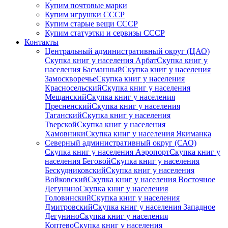
Купим почтовые марки
Купим игрушки СССР
Купим старые вещи СССР
Купим статуэтки и сервизы СССР
Контакты
Центральный административный округ (ЦАО)
Скупка книг у населения Арбат
Скупка книг у
населения Басманный
Скупка книг у населения
Замоскворечье
Скупка книг у населения
Красносельский
Скупка книг у населения
Мещанский
Скупка книг у населения
Пресненский
Скупка книг у населения
Таганский
Скупка книг у населения
Тверской
Скупка книг у населения
Хамовники
Скупка книг у населения Якиманка
Северный административный округ (САО)
Скупка книг у населения Аэропорт
Скупка книг у
населения Беговой
Скупка книг у населения
Бескудниковский
Скупка книг у населения
Войковский
Скупка книг у населения Восточное
Дегунино
Скупка книг у населения
Головинский
Скупка книг у населения
Дмитровский
Скупка книг у населения Западное
Дегунино
Скупка книг у населения
Коптево
Скупка книг у населения