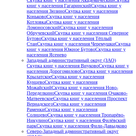
Скупка книг у населения Академический
Скупка
книг у населения Гагаринский
Скупка книг у
населения Зюзино
Скупка книг у населения
Коньково
Скупка книг у населения
Котловка
Скупка книг у населения
Ломоносовский
Скупка книг у населения
Обручевский
Скупка книг у населения Северное
Бутово
Скупка книг у населения Тёплый
Стан
Скупка книг у населения Черемушки
Скупка
книг у населения Южное Бутово
Скупка книг у
населения Ясенево
Западный административный округ (ЗАО)
Скупка книг у населения Внуково
Скупка книг у
населения Дорогомилово
Скупка книг у населения
Крылатское
Скупка книг у населения
Кунцево
Скупка книг у населения
Можайский
Скупка книг у населения Ново-
Переделкино
Скупка книг у населения Очаково-
Матвеевское
Скупка книг у населения Проспект
Вернадского
Скупка книг у населения
Раменки
Скупка книг у населения
Солнцево
Скупка книг у населения Тропарёво-
Никулино
Скупка книг у населения Филёвский
парк
Скупка книг у населения Фили-Давыдково
Северо-Западный административный округ