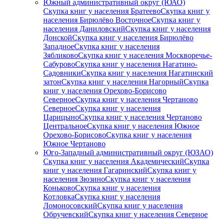
Южный административный округ (ЮАО)
Скупка книг у населения Братеево
Скупка книг у
населения Бирюлёво Восточное
Скупка книг у
населения Даниловский
Скупка книг у населения
Донской
Скупка книг у населения Бирюлёво
Западное
Скупка книг у населения
Зябликово
Скупка книг у населения Москворечье-
Сабурово
Скупка книг у населения Нагатино-
Садовники
Скупка книг у населения Нагатинский
затон
Скупка книг у населения Нагорный
Скупка
книг у населения Орехово-Борисово
Северное
Скупка книг у населения Чертаново
Северное
Скупка книг у населения
Царицыно
Скупка книг у населения Чертаново
Центральное
Скупка книг у населения Южное
Орехово-Борисово
Скупка книг у населения
Южное Чертаново
Юго-Западный административный округ (ЮЗАО)
Скупка книг у населения Академический
Скупка
книг у населения Гагаринский
Скупка книг у
населения Зюзино
Скупка книг у населения
Коньково
Скупка книг у населения
Котловка
Скупка книг у населения
Ломоносовский
Скупка книг у населения
Обручевский
Скупка книг у населения Северное