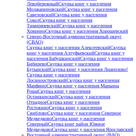
Левобережный
Скупка книг у населения
Молжаниновский
Скупка книг у населения
Савеловский
Скупка книг у населения
Сокол
Скупка книг у населения
Тимирязевский
Скупка книг у населения
Ховрино
Скупка книг у населения Хорошевский
Северо-Восточный административный округ
(СВАО)
Скупка книг у населения Алексеевский
Скупка
книг у населения Алтуфьевский
Скупка книг у
населения Бабушкинский
Скупка книг у населения
Бибирево
Скупка книг у населения
Бутырский
Скупка книг у населения Лианозово!
Скупка книг у населения
Лосиноостровский
Скупка книг у населения
Марфино
Скупка книг у населения Марьина
Роща
Скупка книг у населения
Останкинский
Скупка книг у населения
Отрадное
Скупка книг у населения
Ростокино
Скупка книг у населения
Свиблово
Скупка книг у населения Северное
Медведково
Скупка книг у населения
Северный
Скупка книг район Южное
Медведково
Скупка книг у населения Ярославский
Восточный административный округ (ВАО)