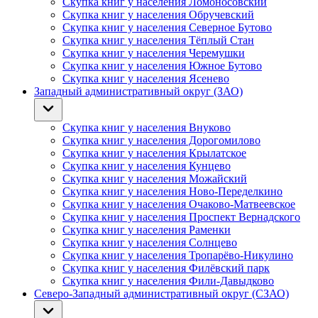
Скупка книг у населения Ломоносовский
Скупка книг у населения Обручевский
Скупка книг у населения Северное Бутово
Скупка книг у населения Тёплый Стан
Скупка книг у населения Черемушки
Скупка книг у населения Южное Бутово
Скупка книг у населения Ясенево
Западный административный округ (ЗАО)
Скупка книг у населения Внуково
Скупка книг у населения Дорогомилово
Скупка книг у населения Крылатское
Скупка книг у населения Кунцево
Скупка книг у населения Можайский
Скупка книг у населения Ново-Переделкино
Скупка книг у населения Очаково-Матвеевское
Скупка книг у населения Проспект Вернадского
Скупка книг у населения Раменки
Скупка книг у населения Солнцево
Скупка книг у населения Тропарёво-Никулино
Скупка книг у населения Филёвский парк
Скупка книг у населения Фили-Давыдково
Северо-Западный административный округ (СЗАО)