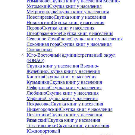
Измайлово
Скупка книг у населения Косино-
Ухтомский
Скупка книг у населения
Метрогородок
Скупка книг у населения
Новогиреево
Скупка книг у населения
Новокосино
Скупка книг у населения
Перово
Скупка книг у населения
Преображенское
Скупка книг у населения
Северное Измайлово
Скупка книг у населения
Соколиная гора
Скупка книг у населения
Сокольники
Юго-Восточный административный округ
(ЮВАО)
Скупка книг у населения Выхино-
Жулебино
Скупка книг у населения
Капотня
Скупка книг у населения
Кузьминки
Скупка книг у населения
Лефортово
Скупка книг у населения
Люблино
Скупка книг у населения
Марьино
Скупка книг у населения
Некрасовка
Скупка книг у населения
Нижегородский
Скупка книг у населения
Печатники
Скупка книг у населения
Рязанский
Скупка книг у населения
Текстильщики
Скупка книг у населения
Южнопортовый