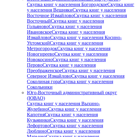
Скупка книг у населения Богородское
Скупка книг
у населения Вешняки
Скупка книг у населения
Восточное Измайлово
Скупка книг у населения
Восточный
Скупка книг у населения
Гольяново
Скупка книг у населения
Ивановское
Скупка книг у населения
Измайлово
Скупка книг у населения Косино-
Ухтомский
Скупка книг у населения
Метрогородок
Скупка книг у населения
Новогиреево
Скупка книг у населения
Новокосино
Скупка книг у населения
Перово
Скупка книг у населения
Преображенское
Скупка книг у населения
Северное Измайлово
Скупка книг у населения
Соколиная гора
Скупка книг у населения
Сокольники
Юго-Восточный административный округ
(ЮВАО)
Скупка книг у населения Выхино-
Жулебино
Скупка книг у населения
Капотня
Скупка книг у населения
Кузьминки
Скупка книг у населения
Лефортово
Скупка книг у населения
Люблино
Скупка книг у населения
Марьино
Скупка книг у населения