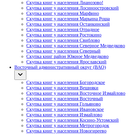
Скупка книг у населения Лианозово!
Скупка книг у населения Лосиноостровский
Скупка книг у населения Марфино
Скупка книг у населения Марьина Роща
Скупка книг у населения Останкинский
Скупка книг у населения Отрадное
Скупка книг у населения Ростокино
Скупка книг у населения Свиблово
Скупка книг у населения Северное Медведково
Скупка книг у населения Северный
Скупка книг район Южное Медведково
Скупка книг у населения Ярославский
Восточный административный округ (ВАО)
Скупка книг у населения Богородское
Скупка книг у населения Вешняки
Скупка книг у населения Восточное Измайлово
Скупка книг у населения Восточный
Скупка книг у населения Гольяново
Скупка книг у населения Ивановское
Скупка книг у населения Измайлово
Скупка книг у населения Косино-Ухтомский
Скупка книг у населения Метрогородок
Скупка книг у населения Новогиреево