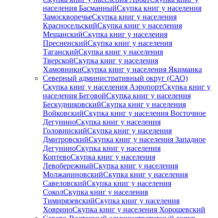
населения Басманный
Скупка книг у населения
Замоскворечье
Скупка книг у населения
Красносельский
Скупка книг у населения
Мещанский
Скупка книг у населения
Пресненский
Скупка книг у населения
Таганский
Скупка книг у населения
Тверской
Скупка книг у населения
Хамовники
Скупка книг у населения Якиманка
Северный административный округ (САО)
Скупка книг у населения Аэропорт
Скупка книг у
населения Беговой
Скупка книг у населения
Бескудниковский
Скупка книг у населения
Войковский
Скупка книг у населения Восточное
Дегунино
Скупка книг у населения
Головинский
Скупка книг у населения
Дмитровский
Скупка книг у населения Западное
Дегунино
Скупка книг у населения
Коптево
Скупка книг у населения
Левобережный
Скупка книг у населения
Молжаниновский
Скупка книг у населения
Савеловский
Скупка книг у населения
Сокол
Скупка книг у населения
Тимирязевский
Скупка книг у населения
Ховрино
Скупка книг у населения Хорошевский