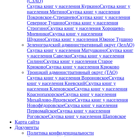
(СЗАО)
Скупка книг у населения Куркино
Скупка книг у
населения Митино
Скупка книг у населения
Покровское-Стрешнево
Скупка книг у населения
Северное Тушино
Скупка книг у населения
Строгино
Скупка книг у населения Хорошево-
Мневники
Скупка книг у населения
Щукино
Скупка книг у населения Южное Тушино
Зеленоградский административный округ (ЗелАО)
Скупка книг у населения Матушкино
Скупка книг
у населения Савелки
Скупка книг у населения
Силино
Скупка книг у населения Старое
Крюково
Скупка книг у населения Крюково
Троицкий административный округ (ТАО)
Скупка книг у населения Вороновское
Скупка
книг у населения Киевский
Скупка книг у
населения Кленовское
Скупка книг у населения
Краснопахорское
Скупка книг у населения
Михайлово-Ярцевское
Скупка книг у населения
Новофёдоровское
Скупка книг у населения
Первомайское
Скупка книг у населения
Роговское
Скупка книг у населения Щаповское
Карта сайта
Документы
Политика конфиденциальности