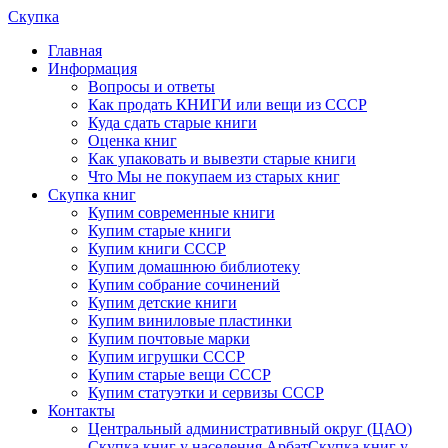
Скупка
Главная
Информация
Вопросы и ответы
Как продать КНИГИ или вещи из СССР
Куда сдать старые книги
Оценка книг
Как упаковать и вывезти старые книги
Что Мы не покупаем из старых книг
Скупка книг
Купим современные книги
Купим старые книги
Купим книги СССР
Купим домашнюю библиотеку
Купим собрание сочинений
Купим детские книги
Купим виниловые пластинки
Купим почтовые марки
Купим игрушки СССР
Купим старые вещи СССР
Купим статуэтки и сервизы СССР
Контакты
Центральный административный округ (ЦАО)
Скупка книг у населения Арбат
Скупка книг у