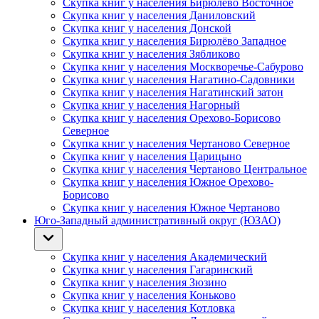
Скупка книг у населения Бирюлёво Восточное
Скупка книг у населения Даниловский
Скупка книг у населения Донской
Скупка книг у населения Бирюлёво Западное
Скупка книг у населения Зябликово
Скупка книг у населения Москворечье-Сабурово
Скупка книг у населения Нагатино-Садовники
Скупка книг у населения Нагатинский затон
Скупка книг у населения Нагорный
Скупка книг у населения Орехово-Борисово
Северное
Скупка книг у населения Чертаново Северное
Скупка книг у населения Царицыно
Скупка книг у населения Чертаново Центральное
Скупка книг у населения Южное Орехово-
Борисово
Скупка книг у населения Южное Чертаново
Юго-Западный административный округ (ЮЗАО)
Скупка книг у населения Академический
Скупка книг у населения Гагаринский
Скупка книг у населения Зюзино
Скупка книг у населения Коньково
Скупка книг у населения Котловка