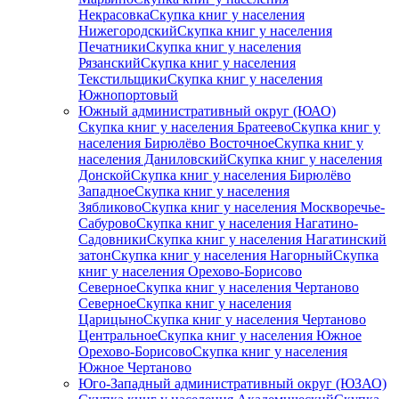
Некрасовка
Скупка книг у населения
Нижегородский
Скупка книг у населения
Печатники
Скупка книг у населения
Рязанский
Скупка книг у населения
Текстильщики
Скупка книг у населения
Южнопортовый
Южный административный округ (ЮАО)
Скупка книг у населения Братеево
Скупка книг у
населения Бирюлёво Восточное
Скупка книг у
населения Даниловский
Скупка книг у населения
Донской
Скупка книг у населения Бирюлёво
Западное
Скупка книг у населения
Зябликово
Скупка книг у населения Москворечье-
Сабурово
Скупка книг у населения Нагатино-
Садовники
Скупка книг у населения Нагатинский
затон
Скупка книг у населения Нагорный
Скупка
книг у населения Орехово-Борисово
Северное
Скупка книг у населения Чертаново
Северное
Скупка книг у населения
Царицыно
Скупка книг у населения Чертаново
Центральное
Скупка книг у населения Южное
Орехово-Борисово
Скупка книг у населения
Южное Чертаново
Юго-Западный административный округ (ЮЗАО)