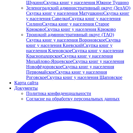
Щукино
Скупка книг у населения Южное Тушино
Зеленоградский административный округ (ЗелАО)
Скупка книг у населения Матушкино
Скупка книг
у населения Савелки
Скупка книг у населения
Силино
Скупка книг у населения Старое
Крюково
Скупка книг у населения Крюково
Троицкий административный округ (ТАО)
Скупка книг у населения Вороновское
Скупка
книг у населения Киевский
Скупка книг у
населения Кленовское
Скупка книг у населения
Краснопахорское
Скупка книг у населения
Михайлово-Ярцевское
Скупка книг у населения
Новофёдоровское
Скупка книг у населения
Первомайское
Скупка книг у населения
Роговское
Скупка книг у населения Щаповское
Карта сайта
Документы
Политика конфиденциальности
Согласие на обработку персональных данных