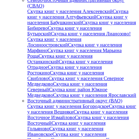
Северо-Восточный административный округ
(СВАО)
Скупка книг у населения Алексеевский
Скупка
книг у населения Алтуфьевский
Скупка книг у
населения Бабушкинский
Скупка книг у населения
Бибирево
Скупка книг у населения
Бутырский
Скупка книг у населения Лианозово!
Скупка книг у населения
Лосиноостровский
Скупка книг у населения
Марфино
Скупка книг у населения Марьина
Роща
Скупка книг у населения
Останкинский
Скупка книг у населения
Отрадное
Скупка книг у населения
Ростокино
Скупка книг у населения
Свиблово
Скупка книг у населения Северное
Медведково
Скупка книг у населения
Северный
Скупка книг район Южное
Медведково
Скупка книг у населения Ярославский
Восточный административный округ (ВАО)
Скупка книг у населения Богородское
Скупка книг
у населения Вешняки
Скупка книг у населения
Восточное Измайлово
Скупка книг у населения
Восточный
Скупка книг у населения
Гольяново
Скупка книг у населения
Ивановское
Скупка книг у населения