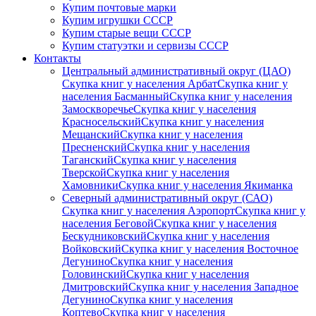
Купим почтовые марки
Купим игрушки СССР
Купим старые вещи СССР
Купим статуэтки и сервизы СССР
Контакты
Центральный административный округ (ЦАО)
Скупка книг у населения Арбат
Скупка книг у
населения Басманный
Скупка книг у населения
Замоскворечье
Скупка книг у населения
Красносельский
Скупка книг у населения
Мещанский
Скупка книг у населения
Пресненский
Скупка книг у населения
Таганский
Скупка книг у населения
Тверской
Скупка книг у населения
Хамовники
Скупка книг у населения Якиманка
Северный административный округ (САО)
Скупка книг у населения Аэропорт
Скупка книг у
населения Беговой
Скупка книг у населения
Бескудниковский
Скупка книг у населения
Войковский
Скупка книг у населения Восточное
Дегунино
Скупка книг у населения
Головинский
Скупка книг у населения
Дмитровский
Скупка книг у населения Западное
Дегунино
Скупка книг у населения
Коптево
Скупка книг у населения