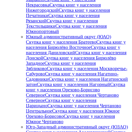
Некрасовка
Скупка книг у населения
Нижегородский
Скупка книг у населения
Печатники
Скупка книг у населения
Рязанский
Скупка книг у населения
Текстильщики
Скупка книг у населения
Южнопортовый
Южный административный округ (ЮАО)
Скупка книг у населения Братеево
Скупка книг у
населения Бирюлёво Восточное
Скупка книг у
населения Даниловский
Скупка книг у населения
Донской
Скупка книг у населения Бирюлёво
Западное
Скупка книг у населения
Зябликово
Скупка книг у населения Москворечье-
Сабурово
Скупка книг у населения Нагатино-
Садовники
Скупка книг у населения Нагатинский
затон
Скупка книг у населения Нагорный
Скупка
книг у населения Орехово-Борисово
Северное
Скупка книг у населения Чертаново
Северное
Скупка книг у населения
Царицыно
Скупка книг у населения Чертаново
Центральное
Скупка книг у населения Южное
Орехово-Борисово
Скупка книг у населения
Южное Чертаново
Юго-Западный административный округ (ЮЗАО)