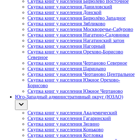
Скупка книг у населения Бирюлёво Восточное
Скупка книг у населения Даниловский
Скупка книг у населения Донской
Скупка книг у населения Бирюлёво Западное
Скупка книг у населения Зябликово
Скупка книг у населения Москворечье-Сабурово
Скупка книг у населения Нагатино-Садовники
Скупка книг у населения Нагатинский затон
Скупка книг у населения Нагорный
Скупка книг у населения Орехово-Борисово
Северное
Скупка книг у населения Чертаново Северное
Скупка книг у населения Царицыно
Скупка книг у населения Чертаново Центральное
Скупка книг у населения Южное Орехово-
Борисово
Скупка книг у населения Южное Чертаново
Юго-Западный административный округ (ЮЗАО)
Скупка книг у населения Академический
Скупка книг у населения Гагаринский
Скупка книг у населения Зюзино
Скупка книг у населения Коньково
Скупка книг у населения Котловка