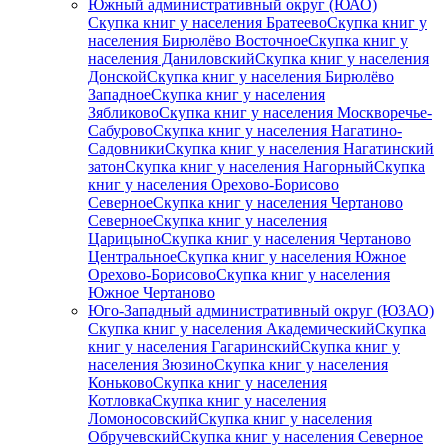
Южный административный округ (ЮАО)
Скупка книг у населения Братеево
Скупка книг у
населения Бирюлёво Восточное
Скупка книг у
населения Даниловский
Скупка книг у населения
Донской
Скупка книг у населения Бирюлёво
Западное
Скупка книг у населения
Зябликово
Скупка книг у населения Москворечье-
Сабурово
Скупка книг у населения Нагатино-
Садовники
Скупка книг у населения Нагатинский
затон
Скупка книг у населения Нагорный
Скупка
книг у населения Орехово-Борисово
Северное
Скупка книг у населения Чертаново
Северное
Скупка книг у населения
Царицыно
Скупка книг у населения Чертаново
Центральное
Скупка книг у населения Южное
Орехово-Борисово
Скупка книг у населения
Южное Чертаново
Юго-Западный административный округ (ЮЗАО)
Скупка книг у населения Академический
Скупка
книг у населения Гагаринский
Скупка книг у
населения Зюзино
Скупка книг у населения
Коньково
Скупка книг у населения
Котловка
Скупка книг у населения
Ломоносовский
Скупка книг у населения
Обручевский
Скупка книг у населения Северное