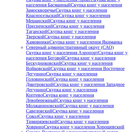
населения Басманный
Скупка книг у населения
Замоскворечье
Скупка книг у населения
Красносельский
Скупка книг у населения
Мещанский
Скупка книг у населения
Пресненский
Скупка книг у населения
Таганский
Скупка книг у населения
Тверской
Скупка книг у населения
Хамовники
Скупка книг у населения Якиманка
Северный административный округ (САО)
Скупка книг у населения Аэропорт
Скупка книг у
населения Беговой
Скупка книг у населения
Бескудниковский
Скупка книг у населения
Войковский
Скупка книг у населения Восточное
Дегунино
Скупка книг у населения
Головинский
Скупка книг у населения
Дмитровский
Скупка книг у населения Западное
Дегунино
Скупка книг у населения
Коптево
Скупка книг у населения
Левобережный
Скупка книг у населения
Молжаниновский
Скупка книг у населения
Савеловский
Скупка книг у населения
Сокол
Скупка книг у населения
Тимирязевский
Скупка книг у населения
Ховрино
Скупка книг у населения Хорошевский