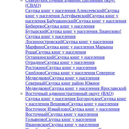
Северо-Восточный административный округ
(СВАО)
Скупка книг у населения Алексеевский
Скупка
книг у населения Алтуфьевский
Скупка книг у
населения Бабушкинский
Скупка книг у населения
Бибирево
Скупка книг у населения
Бутырский
Скупка книг у населения Лианозово!
Скупка книг у населения
Лосиноостровский
Скупка книг у населения
Марфино
Скупка книг у населения Марьина
Роща
Скупка книг у населения
Останкинский
Скупка книг у населения
Отрадное
Скупка книг у населения
Ростокино
Скупка книг у населения
Свиблово
Скупка книг у населения Северное
Медведково
Скупка книг у населения
Северный
Скупка книг район Южное
Медведково
Скупка книг у населения Ярославский
Восточный административный округ (ВАО)
Скупка книг у населения Богородское
Скупка книг
у населения Вешняки
Скупка книг у населения
Восточное Измайлово
Скупка книг у населения
Восточный
Скупка книг у населения
Гольяново
Скупка книг у населения
Ивановское
Скупка книг у населения