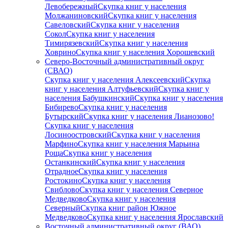
Левобережный
Скупка книг у населения
Молжаниновский
Скупка книг у населения
Савеловский
Скупка книг у населения
Сокол
Скупка книг у населения
Тимирязевский
Скупка книг у населения
Ховрино
Скупка книг у населения Хорошевский
Северо-Восточный административный округ
(СВАО)
Скупка книг у населения Алексеевский
Скупка
книг у населения Алтуфьевский
Скупка книг у
населения Бабушкинский
Скупка книг у населения
Бибирево
Скупка книг у населения
Бутырский
Скупка книг у населения Лианозово!
Скупка книг у населения
Лосиноостровский
Скупка книг у населения
Марфино
Скупка книг у населения Марьина
Роща
Скупка книг у населения
Останкинский
Скупка книг у населения
Отрадное
Скупка книг у населения
Ростокино
Скупка книг у населения
Свиблово
Скупка книг у населения Северное
Медведково
Скупка книг у населения
Северный
Скупка книг район Южное
Медведково
Скупка книг у населения Ярославский
Восточный административный округ (ВАО)