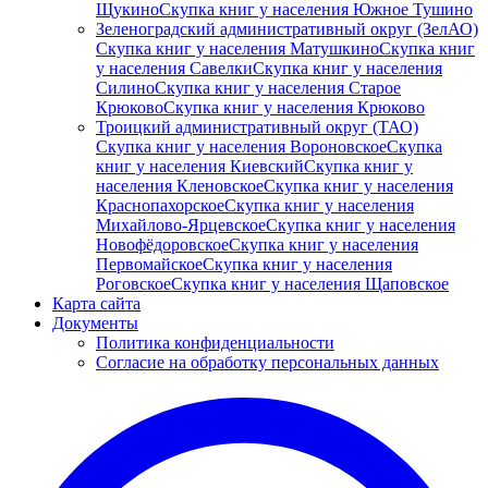
Щукино
Скупка книг у населения Южное Тушино
Зеленоградский административный округ (ЗелАО)
Скупка книг у населения Матушкино
Скупка книг
у населения Савелки
Скупка книг у населения
Силино
Скупка книг у населения Старое
Крюково
Скупка книг у населения Крюково
Троицкий административный округ (ТАО)
Скупка книг у населения Вороновское
Скупка
книг у населения Киевский
Скупка книг у
населения Кленовское
Скупка книг у населения
Краснопахорское
Скупка книг у населения
Михайлово-Ярцевское
Скупка книг у населения
Новофёдоровское
Скупка книг у населения
Первомайское
Скупка книг у населения
Роговское
Скупка книг у населения Щаповское
Карта сайта
Документы
Политика конфиденциальности
Согласие на обработку персональных данных