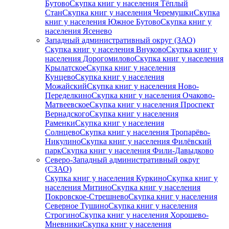
Бутово
Скупка книг у населения Тёплый
Стан
Скупка книг у населения Черемушки
Скупка
книг у населения Южное Бутово
Скупка книг у
населения Ясенево
Западный административный округ (ЗАО)
Скупка книг у населения Внуково
Скупка книг у
населения Дорогомилово
Скупка книг у населения
Крылатское
Скупка книг у населения
Кунцево
Скупка книг у населения
Можайский
Скупка книг у населения Ново-
Переделкино
Скупка книг у населения Очаково-
Матвеевское
Скупка книг у населения Проспект
Вернадского
Скупка книг у населения
Раменки
Скупка книг у населения
Солнцево
Скупка книг у населения Тропарёво-
Никулино
Скупка книг у населения Филёвский
парк
Скупка книг у населения Фили-Давыдково
Северо-Западный административный округ
(СЗАО)
Скупка книг у населения Куркино
Скупка книг у
населения Митино
Скупка книг у населения
Покровское-Стрешнево
Скупка книг у населения
Северное Тушино
Скупка книг у населения
Строгино
Скупка книг у населения Хорошево-
Мневники
Скупка книг у населения