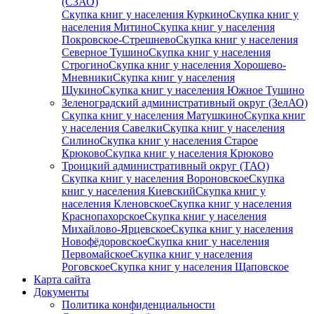
(СЗАО)
Скупка книг у населения Куркино
Скупка книг у
населения Митино
Скупка книг у населения
Покровское-Стрешнево
Скупка книг у населения
Северное Тушино
Скупка книг у населения
Строгино
Скупка книг у населения Хорошево-
Мневники
Скупка книг у населения
Щукино
Скупка книг у населения Южное Тушино
Зеленоградский административный округ (ЗелАО)
Скупка книг у населения Матушкино
Скупка книг
у населения Савелки
Скупка книг у населения
Силино
Скупка книг у населения Старое
Крюково
Скупка книг у населения Крюково
Троицкий административный округ (ТАО)
Скупка книг у населения Вороновское
Скупка
книг у населения Киевский
Скупка книг у
населения Кленовское
Скупка книг у населения
Краснопахорское
Скупка книг у населения
Михайлово-Ярцевское
Скупка книг у населения
Новофёдоровское
Скупка книг у населения
Первомайское
Скупка книг у населения
Роговское
Скупка книг у населения Щаповское
Карта сайта
Документы
Политика конфиденциальности