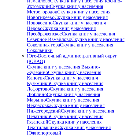
Измайлово
Скупка книг у населения Косино-
Ухтомский
Скупка книг у населения
Метрогородок
Скупка книг у населения
Новогиреево
Скупка книг у населения
Новокосино
Скупка книг у населения
Перово
Скупка книг у населения
Преображенское
Скупка книг у населения
Северное Измайлово
Скупка книг у населения
Соколиная гора
Скупка книг у населения
Сокольники
Юго-Восточный административный округ
(ЮВАО)
Скупка книг у населения Выхино-
Жулебино
Скупка книг у населения
Капотня
Скупка книг у населения
Кузьминки
Скупка книг у населения
Лефортово
Скупка книг у населения
Люблино
Скупка книг у населения
Марьино
Скупка книг у населения
Некрасовка
Скупка книг у населения
Нижегородский
Скупка книг у населения
Печатники
Скупка книг у населения
Рязанский
Скупка книг у населения
Текстильщики
Скупка книг у населения
Южнопортовый