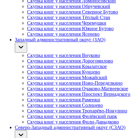
Скупка книг у населения Ломоносовский
Скупка книг у населения Обручевский
Скупка книг у населения Северное Бутово
Скупка книг у населения Тёплый Стан
Скупка книг у населения Черемушки
Скупка книг у населения Южное Бутово
Скупка книг у населения Ясенево
Западный административный округ (ЗАО)
Скупка книг у населения Внуково
Скупка книг у населения Дорогомилово
Скупка книг у населения Крылатское
Скупка книг у населения Кунцево
Скупка книг у населения Можайский
Скупка книг у населения Ново-Переделкино
Скупка книг у населения Очаково-Матвеевское
Скупка книг у населения Проспект Вернадского
Скупка книг у населения Раменки
Скупка книг у населения Солнцево
Скупка книг у населения Тропарёво-Никулино
Скупка книг у населения Филёвский парк
Скупка книг у населения Фили-Давыдково
Северо-Западный административный округ (СЗАО)