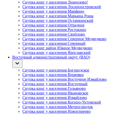
Скупка книг у населения Лианозово!
Скупка книг у населения Лосиноостровский
Скупка книг у населения Марфино
Скупка книг у населения Марьина Роща
Скупка книг у населения Останкинский
Скупка книг у населения Отрадное
Скупка книг у населения Ростокино
Скупка книг у населения Свиблово
Скупка книг у населения Северное Медведково
Скупка книг у населения Северный
Скупка книг район Южное Медведково
Скупка книг у населения Ярославский
Восточный административный округ (ВАО)
Скупка книг у населения Богородское
Скупка книг у населения Вешняки
Скупка книг у населения Восточное Измайлово
Скупка книг у населения Восточный
Скупка книг у населения Гольяново
Скупка книг у населения Ивановское
Скупка книг у населения Измайлово
Скупка книг у населения Косино-Ухтомский
Скупка книг у населения Метрогородок
Скупка книг у населения Новогиреево