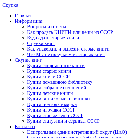
Скупка
Главная
Информация
Вопросы и ответы
Как продать КНИГИ или вещи из СССР
Куда сдать старые книги
Оценка книг
Как упаковать и вывезти старые книги
Что Мы не покупаем из старых книг
Скупка книг
Купим современные книги
Купим старые книги
Купим книги СССР
Купим домашнюю библиотеку
Купим собрание сочинений
Купим детские книги
Купим виниловые пластинки
Купим почтовые марки
Купим игрушки СССР
Купим старые вещи СССР
Купим статуэтки и сервизы СССР
Контакты
Центральный административный округ (ЦАО)
Скупка книг у населения Арбат
Скупка книг у