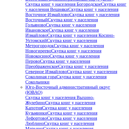
Скупка книг у населения Богородское
Скупка книг
у населения Вешняки
Скупка книг у населения
Восточное Измайлово
Скупка книг у населения
Восточный
Скупка книг у населения
Гольяново
Скупка книг у населения
Ивановское
Скупка книг у населения
Измайлово
Скупка книг у населения Косино-
Ухтомский
Скупка книг у населения
Метрогородок
Скупка книг у населения
Новогиреево
Скупка книг у населения
Новокосино
Скупка книг у населения
Перово
Скупка книг у населения
Преображенское
Скупка книг у населения
Северное Измайлово
Скупка книг у населения
Соколиная гора
Скупка книг у населения
Сокольники
Юго-Восточный административный округ
(ЮВАО)
Скупка книг у населения Выхино-
Жулебино
Скупка книг у населения
Капотня
Скупка книг у населения
Кузьминки
Скупка книг у населения
Лефортово
Скупка книг у населения
Люблино
Скупка книг у населения
Марьино
Скупка книг у населения