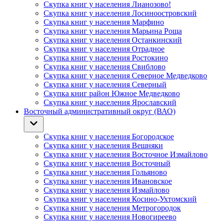
Скупка книг у населения Лианозово!
Скупка книг у населения Лосиноостровский
Скупка книг у населения Марфино
Скупка книг у населения Марьина Роща
Скупка книг у населения Останкинский
Скупка книг у населения Отрадное
Скупка книг у населения Ростокино
Скупка книг у населения Свиблово
Скупка книг у населения Северное Медведково
Скупка книг у населения Северный
Скупка книг район Южное Медведково
Скупка книг у населения Ярославский
Восточный административный округ (ВАО)
Скупка книг у населения Богородское
Скупка книг у населения Вешняки
Скупка книг у населения Восточное Измайлово
Скупка книг у населения Восточный
Скупка книг у населения Гольяново
Скупка книг у населения Ивановское
Скупка книг у населения Измайлово
Скупка книг у населения Косино-Ухтомский
Скупка книг у населения Метрогородок
Скупка книг у населения Новогиреево