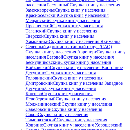
населения Басманный
Скупка книг у населения
Замоскворечье
Скупка книг у населения
Красносельский
Скупка книг у населения
Мещанский
Скупка книг у населения
Пресненский
Скупка книг у населения
Таганский
Скупка книг у населения
Тверской
Скупка книг у населения
Хамовники
Скупка книг у населения Якиманка
Северный административный округ (САО)
Скупка книг у населения Аэропорт
Скупка книг у
населения Беговой
Скупка книг у населения
Бескудниковский
Скупка книг у населения
Войковский
Скупка книг у населения Восточное
Дегунино
Скупка книг у населения
Головинский
Скупка книг у населения
Дмитровский
Скупка книг у населения Западное
Дегунино
Скупка книг у населения
Коптево
Скупка книг у населения
Левобережный
Скупка книг у населения
Молжаниновский
Скупка книг у населения
Савеловский
Скупка книг у населения
Сокол
Скупка книг у населения
Тимирязевский
Скупка книг у населения
Ховрино
Скупка книг у населения Хорошевский