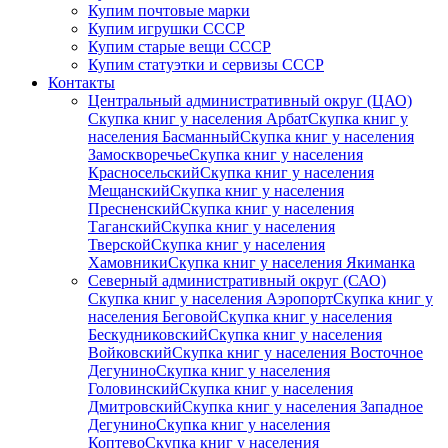
Купим почтовые марки
Купим игрушки СССР
Купим старые вещи СССР
Купим статуэтки и сервизы СССР
Контакты
Центральный административный округ (ЦАО)
Скупка книг у населения Арбат
Скупка книг у
населения Басманный
Скупка книг у населения
Замоскворечье
Скупка книг у населения
Красносельский
Скупка книг у населения
Мещанский
Скупка книг у населения
Пресненский
Скупка книг у населения
Таганский
Скупка книг у населения
Тверской
Скупка книг у населения
Хамовники
Скупка книг у населения Якиманка
Северный административный округ (САО)
Скупка книг у населения Аэропорт
Скупка книг у
населения Беговой
Скупка книг у населения
Бескудниковский
Скупка книг у населения
Войковский
Скупка книг у населения Восточное
Дегунино
Скупка книг у населения
Головинский
Скупка книг у населения
Дмитровский
Скупка книг у населения Западное
Дегунино
Скупка книг у населения
Коптево
Скупка книг у населения