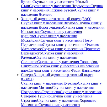
Бутово
Скупка книг у населения Тёплый
Стан
Скупка книг у населения Черемушки
Скупка
книг у населения Южное Бутово
Скупка книг у
населения Ясенево
Западный административный округ (ЗАО)
Скупка книг у населения Внуково
Скупка книг у
населения Дорогомилово
Скупка книг у населения
Крылатское
Скупка книг у населения
Кунцево
Скупка книг у населения
Можайский
Скупка книг у населения Ново-
Переделкино
Скупка книг у населения Очаково-
Матвеевское
Скупка книг у населения Проспект
Вернадского
Скупка книг у населения
Раменки
Скупка книг у населения
Солнцево
Скупка книг у населения Тропарёво-
Никулино
Скупка книг у населения Филёвский
парк
Скупка книг у населения Фили-Давыдково
Северо-Западный административный округ
(СЗАО)
Скупка книг у населения Куркино
Скупка книг у
населения Митино
Скупка книг у населения
Покровское-Стрешнево
Скупка книг у населения
Северное Тушино
Скупка книг у населения
Строгино
Скупка книг у населения Хорошево-
Мневники
Скупка книг у населения