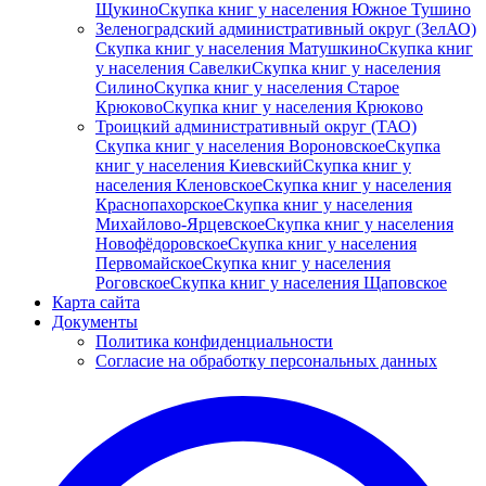
Щукино
Скупка книг у населения Южное Тушино
Зеленоградский административный округ (ЗелАО)
Скупка книг у населения Матушкино
Скупка книг
у населения Савелки
Скупка книг у населения
Силино
Скупка книг у населения Старое
Крюково
Скупка книг у населения Крюково
Троицкий административный округ (ТАО)
Скупка книг у населения Вороновское
Скупка
книг у населения Киевский
Скупка книг у
населения Кленовское
Скупка книг у населения
Краснопахорское
Скупка книг у населения
Михайлово-Ярцевское
Скупка книг у населения
Новофёдоровское
Скупка книг у населения
Первомайское
Скупка книг у населения
Роговское
Скупка книг у населения Щаповское
Карта сайта
Документы
Политика конфиденциальности
Согласие на обработку персональных данных