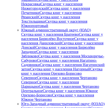
Некрасовка
Скупка книг у населения
Нижегородский
Скупка книг у населения
Печатники
Скупка книг у населения
Рязанский
Скупка книг у населения
Текстильщики
Скупка книг у населения
Южнопортовый
Южный административный округ (ЮАО)
Скупка книг у населения Братеево
Скупка книг у
населения Бирюлёво Восточное
Скупка книг у
населения Даниловский
Скупка книг у населения
Донской
Скупка книг у населения Бирюлёво
Западное
Скупка книг у населения
Зябликово
Скупка книг у населения Москворечье-
Сабурово
Скупка книг у населения Нагатино-
Садовники
Скупка книг у населения Нагатинский
затон
Скупка книг у населения Нагорный
Скупка
книг у населения Орехово-Борисово
Северное
Скупка книг у населения Чертаново
Северное
Скупка книг у населения
Царицыно
Скупка книг у населения Чертаново
Центральное
Скупка книг у населения Южное
Орехово-Борисово
Скупка книг у населения
Южное Чертаново
Юго-Западный административный округ (ЮЗАО)