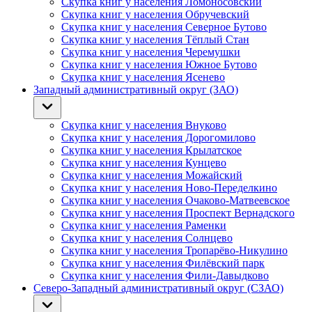
Скупка книг у населения Ломоносовский
Скупка книг у населения Обручевский
Скупка книг у населения Северное Бутово
Скупка книг у населения Тёплый Стан
Скупка книг у населения Черемушки
Скупка книг у населения Южное Бутово
Скупка книг у населения Ясенево
Западный административный округ (ЗАО)
Скупка книг у населения Внуково
Скупка книг у населения Дорогомилово
Скупка книг у населения Крылатское
Скупка книг у населения Кунцево
Скупка книг у населения Можайский
Скупка книг у населения Ново-Переделкино
Скупка книг у населения Очаково-Матвеевское
Скупка книг у населения Проспект Вернадского
Скупка книг у населения Раменки
Скупка книг у населения Солнцево
Скупка книг у населения Тропарёво-Никулино
Скупка книг у населения Филёвский парк
Скупка книг у населения Фили-Давыдково
Северо-Западный административный округ (СЗАО)