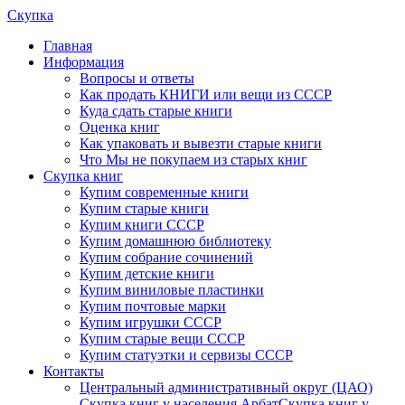
Скупка
Главная
Информация
Вопросы и ответы
Как продать КНИГИ или вещи из СССР
Куда сдать старые книги
Оценка книг
Как упаковать и вывезти старые книги
Что Мы не покупаем из старых книг
Скупка книг
Купим современные книги
Купим старые книги
Купим книги СССР
Купим домашнюю библиотеку
Купим собрание сочинений
Купим детские книги
Купим виниловые пластинки
Купим почтовые марки
Купим игрушки СССР
Купим старые вещи СССР
Купим статуэтки и сервизы СССР
Контакты
Центральный административный округ (ЦАО)
Скупка книг у населения Арбат
Скупка книг у