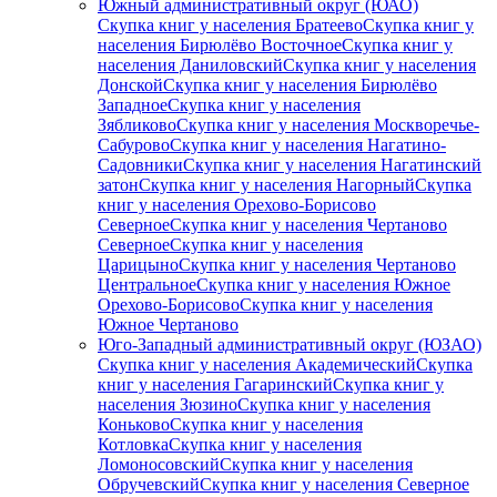
Южный административный округ (ЮАО)
Скупка книг у населения Братеево
Скупка книг у
населения Бирюлёво Восточное
Скупка книг у
населения Даниловский
Скупка книг у населения
Донской
Скупка книг у населения Бирюлёво
Западное
Скупка книг у населения
Зябликово
Скупка книг у населения Москворечье-
Сабурово
Скупка книг у населения Нагатино-
Садовники
Скупка книг у населения Нагатинский
затон
Скупка книг у населения Нагорный
Скупка
книг у населения Орехово-Борисово
Северное
Скупка книг у населения Чертаново
Северное
Скупка книг у населения
Царицыно
Скупка книг у населения Чертаново
Центральное
Скупка книг у населения Южное
Орехово-Борисово
Скупка книг у населения
Южное Чертаново
Юго-Западный административный округ (ЮЗАО)
Скупка книг у населения Академический
Скупка
книг у населения Гагаринский
Скупка книг у
населения Зюзино
Скупка книг у населения
Коньково
Скупка книг у населения
Котловка
Скупка книг у населения
Ломоносовский
Скупка книг у населения
Обручевский
Скупка книг у населения Северное