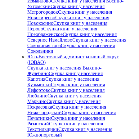
Измайлово
Скупка книг у населения Косино-
Ухтомский
Скупка книг у населения
Метрогородок
Скупка книг у населения
Новогиреево
Скупка книг у населения
Новокосино
Скупка книг у населения
Перово
Скупка книг у населения
Преображенское
Скупка книг у населения
Северное Измайлово
Скупка книг у населения
Соколиная гора
Скупка книг у населения
Сокольники
Юго-Восточный административный округ
(ЮВАО)
Скупка книг у населения Выхино-
Жулебино
Скупка книг у населения
Капотня
Скупка книг у населения
Кузьминки
Скупка книг у населения
Лефортово
Скупка книг у населения
Люблино
Скупка книг у населения
Марьино
Скупка книг у населения
Некрасовка
Скупка книг у населения
Нижегородский
Скупка книг у населения
Печатники
Скупка книг у населения
Рязанский
Скупка книг у населения
Текстильщики
Скупка книг у населения
Южнопортовый