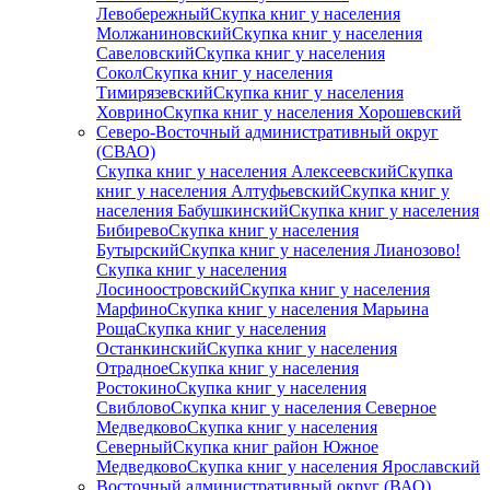
Левобережный
Скупка книг у населения
Молжаниновский
Скупка книг у населения
Савеловский
Скупка книг у населения
Сокол
Скупка книг у населения
Тимирязевский
Скупка книг у населения
Ховрино
Скупка книг у населения Хорошевский
Северо-Восточный административный округ
(СВАО)
Скупка книг у населения Алексеевский
Скупка
книг у населения Алтуфьевский
Скупка книг у
населения Бабушкинский
Скупка книг у населения
Бибирево
Скупка книг у населения
Бутырский
Скупка книг у населения Лианозово!
Скупка книг у населения
Лосиноостровский
Скупка книг у населения
Марфино
Скупка книг у населения Марьина
Роща
Скупка книг у населения
Останкинский
Скупка книг у населения
Отрадное
Скупка книг у населения
Ростокино
Скупка книг у населения
Свиблово
Скупка книг у населения Северное
Медведково
Скупка книг у населения
Северный
Скупка книг район Южное
Медведково
Скупка книг у населения Ярославский
Восточный административный округ (ВАО)