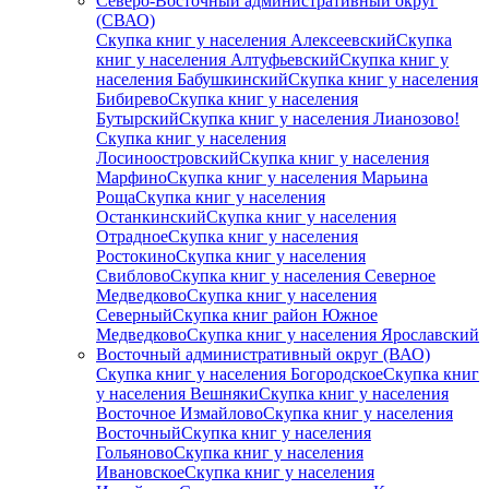
Северо-Восточный административный округ
(СВАО)
Скупка книг у населения Алексеевский
Скупка
книг у населения Алтуфьевский
Скупка книг у
населения Бабушкинский
Скупка книг у населения
Бибирево
Скупка книг у населения
Бутырский
Скупка книг у населения Лианозово!
Скупка книг у населения
Лосиноостровский
Скупка книг у населения
Марфино
Скупка книг у населения Марьина
Роща
Скупка книг у населения
Останкинский
Скупка книг у населения
Отрадное
Скупка книг у населения
Ростокино
Скупка книг у населения
Свиблово
Скупка книг у населения Северное
Медведково
Скупка книг у населения
Северный
Скупка книг район Южное
Медведково
Скупка книг у населения Ярославский
Восточный административный округ (ВАО)
Скупка книг у населения Богородское
Скупка книг
у населения Вешняки
Скупка книг у населения
Восточное Измайлово
Скупка книг у населения
Восточный
Скупка книг у населения
Гольяново
Скупка книг у населения
Ивановское
Скупка книг у населения