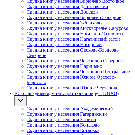
Скупка книг у населения Бирюлёво Восточное
Скупка книг у населения Даниловский
Скупка книг у населения Донской
Скупка книг у населения Бирюлёво Западное
Скупка книг у населения Зябликово
Скупка книг у населения Москворечье-Сабурово
Скупка книг у населения Нагатино-Садовники
Скупка книг у населения Нагатинский затон
Скупка книг у населения Нагорный
Скупка книг у населения Орехово-Борисово
Северное
Скупка книг у населения Чертаново Северное
Скупка книг у населения Царицыно
Скупка книг у населения Чертаново Центральное
Скупка книг у населения Южное Орехово-
Борисово
Скупка книг у населения Южное Чертаново
Юго-Западный административный округ (ЮЗАО)
Скупка книг у населения Академический
Скупка книг у населения Гагаринский
Скупка книг у населения Зюзино
Скупка книг у населения Коньково
Скупка книг у населения Котловка