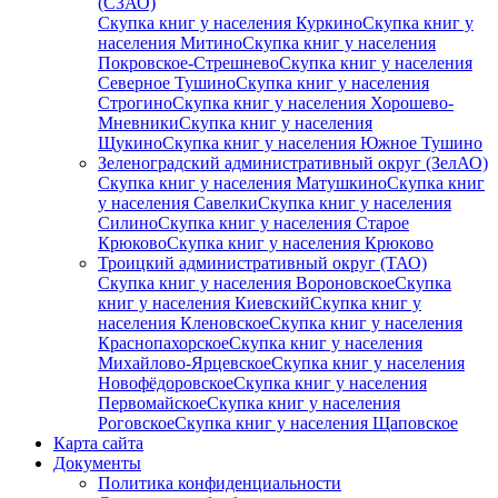
(СЗАО)
Скупка книг у населения Куркино
Скупка книг у
населения Митино
Скупка книг у населения
Покровское-Стрешнево
Скупка книг у населения
Северное Тушино
Скупка книг у населения
Строгино
Скупка книг у населения Хорошево-
Мневники
Скупка книг у населения
Щукино
Скупка книг у населения Южное Тушино
Зеленоградский административный округ (ЗелАО)
Скупка книг у населения Матушкино
Скупка книг
у населения Савелки
Скупка книг у населения
Силино
Скупка книг у населения Старое
Крюково
Скупка книг у населения Крюково
Троицкий административный округ (ТАО)
Скупка книг у населения Вороновское
Скупка
книг у населения Киевский
Скупка книг у
населения Кленовское
Скупка книг у населения
Краснопахорское
Скупка книг у населения
Михайлово-Ярцевское
Скупка книг у населения
Новофёдоровское
Скупка книг у населения
Первомайское
Скупка книг у населения
Роговское
Скупка книг у населения Щаповское
Карта сайта
Документы
Политика конфиденциальности