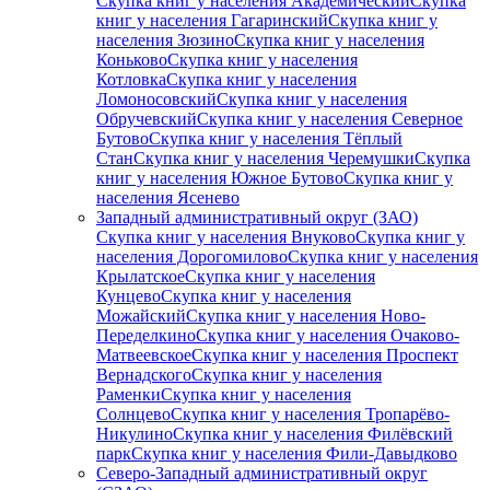
Скупка книг у населения Академический
Скупка
книг у населения Гагаринский
Скупка книг у
населения Зюзино
Скупка книг у населения
Коньково
Скупка книг у населения
Котловка
Скупка книг у населения
Ломоносовский
Скупка книг у населения
Обручевский
Скупка книг у населения Северное
Бутово
Скупка книг у населения Тёплый
Стан
Скупка книг у населения Черемушки
Скупка
книг у населения Южное Бутово
Скупка книг у
населения Ясенево
Западный административный округ (ЗАО)
Скупка книг у населения Внуково
Скупка книг у
населения Дорогомилово
Скупка книг у населения
Крылатское
Скупка книг у населения
Кунцево
Скупка книг у населения
Можайский
Скупка книг у населения Ново-
Переделкино
Скупка книг у населения Очаково-
Матвеевское
Скупка книг у населения Проспект
Вернадского
Скупка книг у населения
Раменки
Скупка книг у населения
Солнцево
Скупка книг у населения Тропарёво-
Никулино
Скупка книг у населения Филёвский
парк
Скупка книг у населения Фили-Давыдково
Северо-Западный административный округ