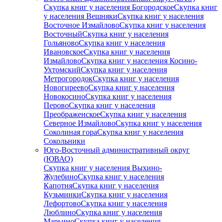
Скупка книг у населения Богородское
Скупка книг
у населения Вешняки
Скупка книг у населения
Восточное Измайлово
Скупка книг у населения
Восточный
Скупка книг у населения
Гольяново
Скупка книг у населения
Ивановское
Скупка книг у населения
Измайлово
Скупка книг у населения Косино-
Ухтомский
Скупка книг у населения
Метрогородок
Скупка книг у населения
Новогиреево
Скупка книг у населения
Новокосино
Скупка книг у населения
Перово
Скупка книг у населения
Преображенское
Скупка книг у населения
Северное Измайлово
Скупка книг у населения
Соколиная гора
Скупка книг у населения
Сокольники
Юго-Восточный административный округ
(ЮВАО)
Скупка книг у населения Выхино-
Жулебино
Скупка книг у населения
Капотня
Скупка книг у населения
Кузьминки
Скупка книг у населения
Лефортово
Скупка книг у населения
Люблино
Скупка книг у населения
Марьино
Скупка книг у населения