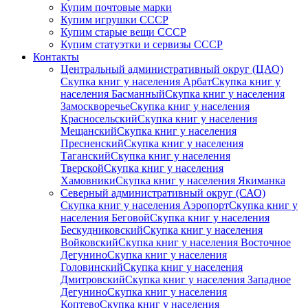
Купим почтовые марки
Купим игрушки СССР
Купим старые вещи СССР
Купим статуэтки и сервизы СССР
Контакты
Центральный административный округ (ЦАО)
Скупка книг у населения Арбат
Скупка книг у
населения Басманный
Скупка книг у населения
Замоскворечье
Скупка книг у населения
Красносельский
Скупка книг у населения
Мещанский
Скупка книг у населения
Пресненский
Скупка книг у населения
Таганский
Скупка книг у населения
Тверской
Скупка книг у населения
Хамовники
Скупка книг у населения Якиманка
Северный административный округ (САО)
Скупка книг у населения Аэропорт
Скупка книг у
населения Беговой
Скупка книг у населения
Бескудниковский
Скупка книг у населения
Войковский
Скупка книг у населения Восточное
Дегунино
Скупка книг у населения
Головинский
Скупка книг у населения
Дмитровский
Скупка книг у населения Западное
Дегунино
Скупка книг у населения
Коптево
Скупка книг у населения