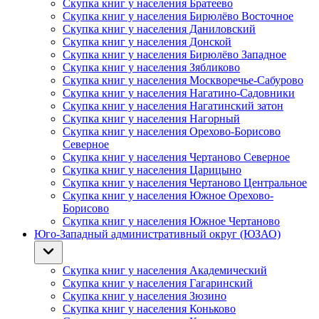
Скупка книг у населения Братеево
Скупка книг у населения Бирюлёво Восточное
Скупка книг у населения Даниловский
Скупка книг у населения Донской
Скупка книг у населения Бирюлёво Западное
Скупка книг у населения Зябликово
Скупка книг у населения Москворечье-Сабурово
Скупка книг у населения Нагатино-Садовники
Скупка книг у населения Нагатинский затон
Скупка книг у населения Нагорный
Скупка книг у населения Орехово-Борисово
Северное
Скупка книг у населения Чертаново Северное
Скупка книг у населения Царицыно
Скупка книг у населения Чертаново Центральное
Скупка книг у населения Южное Орехово-
Борисово
Скупка книг у населения Южное Чертаново
Юго-Западный административный округ (ЮЗАО)
Скупка книг у населения Академический
Скупка книг у населения Гагаринский
Скупка книг у населения Зюзино
Скупка книг у населения Коньково