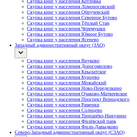
Скупка книг у населения Котловка
Скупка книг у населения Ломоносовский
Скупка книг у населения Обручевский
Скупка книг у населения Северное Бутово
Скупка книг у населения Тёплый Стан
Скупка книг у населения Черемушки
Скупка книг у населения Южное Бутово
Скупка книг у населения Ясенево
Западный административный округ (ЗАО)
Скупка книг у населения Внуково
Скупка книг у населения Дорогомилово
Скупка книг у населения Крылатское
Скупка книг у населения Кунцево
Скупка книг у населения Можайский
Скупка книг у населения Ново-Переделкино
Скупка книг у населения Очаково-Матвеевское
Скупка книг у населения Проспект Вернадского
Скупка книг у населения Раменки
Скупка книг у населения Солнцево
Скупка книг у населения Тропарёво-Никулино
Скупка книг у населения Филёвский парк
Скупка книг у населения Фили-Давыдково
Северо-Западный административный округ (СЗАО)