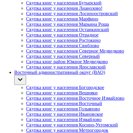
Скупка книг у населения Бутырский
Скупка книг у населения Лианозово!
Скупка книг у населения Лосиноостровский
Скупка книг у населения Марфино
Скупка книг у населения Марьина Роща
Скупка книг у населения Останкинский
Скупка книг у населения Отрадное
Скупка книг у населения Ростокино
Скупка книг у населения Свиблово
Скупка книг у населения Северное Медведково
Скупка книг у населения Северный
Скупка книг район Южное Медведково
Скупка книг у населения Ярославский
Восточный административный округ (ВАО)
Скупка книг у населения Богородское
Скупка книг у населения Вешняки
Скупка книг у населения Восточное Измайлово
Скупка книг у населения Восточный
Скупка книг у населения Гольяново
Скупка книг у населения Ивановское
Скупка книг у населения Измайлово
Скупка книг у населения Косино-Ухтомский
Скупка книг у населения Метрогородок