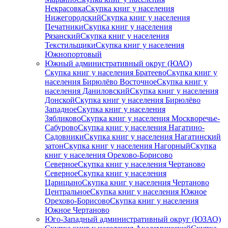
Некрасовка
Скупка книг у населения
Нижегородский
Скупка книг у населения
Печатники
Скупка книг у населения
Рязанский
Скупка книг у населения
Текстильщики
Скупка книг у населения
Южнопортовый
Южный административный округ (ЮАО)
Скупка книг у населения Братеево
Скупка книг у
населения Бирюлёво Восточное
Скупка книг у
населения Даниловский
Скупка книг у населения
Донской
Скупка книг у населения Бирюлёво
Западное
Скупка книг у населения
Зябликово
Скупка книг у населения Москворечье-
Сабурово
Скупка книг у населения Нагатино-
Садовники
Скупка книг у населения Нагатинский
затон
Скупка книг у населения Нагорный
Скупка
книг у населения Орехово-Борисово
Северное
Скупка книг у населения Чертаново
Северное
Скупка книг у населения
Царицыно
Скупка книг у населения Чертаново
Центральное
Скупка книг у населения Южное
Орехово-Борисово
Скупка книг у населения
Южное Чертаново
Юго-Западный административный округ (ЮЗАО)