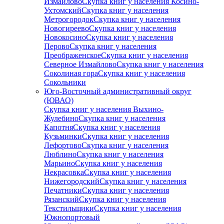
Измайлово
Скупка книг у населения Косино-
Ухтомский
Скупка книг у населения
Метрогородок
Скупка книг у населения
Новогиреево
Скупка книг у населения
Новокосино
Скупка книг у населения
Перово
Скупка книг у населения
Преображенское
Скупка книг у населения
Северное Измайлово
Скупка книг у населения
Соколиная гора
Скупка книг у населения
Сокольники
Юго-Восточный административный округ
(ЮВАО)
Скупка книг у населения Выхино-
Жулебино
Скупка книг у населения
Капотня
Скупка книг у населения
Кузьминки
Скупка книг у населения
Лефортово
Скупка книг у населения
Люблино
Скупка книг у населения
Марьино
Скупка книг у населения
Некрасовка
Скупка книг у населения
Нижегородский
Скупка книг у населения
Печатники
Скупка книг у населения
Рязанский
Скупка книг у населения
Текстильщики
Скупка книг у населения
Южнопортовый