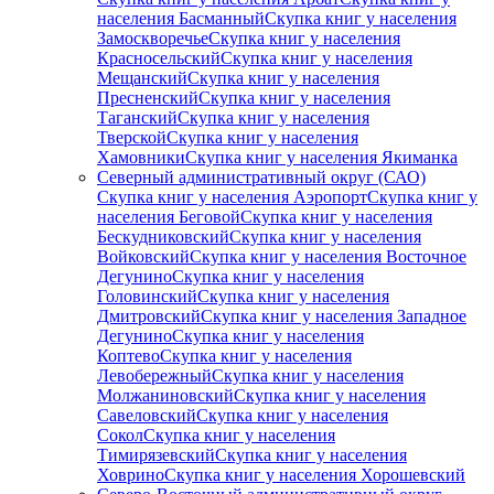
населения Басманный
Скупка книг у населения
Замоскворечье
Скупка книг у населения
Красносельский
Скупка книг у населения
Мещанский
Скупка книг у населения
Пресненский
Скупка книг у населения
Таганский
Скупка книг у населения
Тверской
Скупка книг у населения
Хамовники
Скупка книг у населения Якиманка
Северный административный округ (САО)
Скупка книг у населения Аэропорт
Скупка книг у
населения Беговой
Скупка книг у населения
Бескудниковский
Скупка книг у населения
Войковский
Скупка книг у населения Восточное
Дегунино
Скупка книг у населения
Головинский
Скупка книг у населения
Дмитровский
Скупка книг у населения Западное
Дегунино
Скупка книг у населения
Коптево
Скупка книг у населения
Левобережный
Скупка книг у населения
Молжаниновский
Скупка книг у населения
Савеловский
Скупка книг у населения
Сокол
Скупка книг у населения
Тимирязевский
Скупка книг у населения
Ховрино
Скупка книг у населения Хорошевский