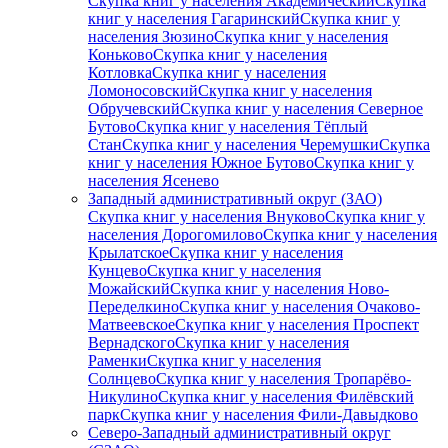
Скупка книг у населения Академический
Скупка
книг у населения Гагаринский
Скупка книг у
населения Зюзино
Скупка книг у населения
Коньково
Скупка книг у населения
Котловка
Скупка книг у населения
Ломоносовский
Скупка книг у населения
Обручевский
Скупка книг у населения Северное
Бутово
Скупка книг у населения Тёплый
Стан
Скупка книг у населения Черемушки
Скупка
книг у населения Южное Бутово
Скупка книг у
населения Ясенево
Западный административный округ (ЗАО)
Скупка книг у населения Внуково
Скупка книг у
населения Дорогомилово
Скупка книг у населения
Крылатское
Скупка книг у населения
Кунцево
Скупка книг у населения
Можайский
Скупка книг у населения Ново-
Переделкино
Скупка книг у населения Очаково-
Матвеевское
Скупка книг у населения Проспект
Вернадского
Скупка книг у населения
Раменки
Скупка книг у населения
Солнцево
Скупка книг у населения Тропарёво-
Никулино
Скупка книг у населения Филёвский
парк
Скупка книг у населения Фили-Давыдково
Северо-Западный административный округ