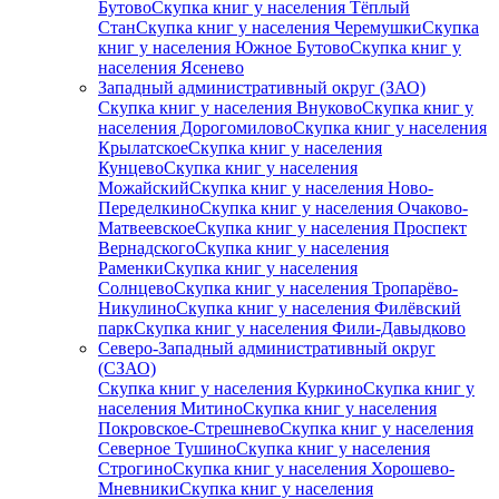
Бутово
Скупка книг у населения Тёплый
Стан
Скупка книг у населения Черемушки
Скупка
книг у населения Южное Бутово
Скупка книг у
населения Ясенево
Западный административный округ (ЗАО)
Скупка книг у населения Внуково
Скупка книг у
населения Дорогомилово
Скупка книг у населения
Крылатское
Скупка книг у населения
Кунцево
Скупка книг у населения
Можайский
Скупка книг у населения Ново-
Переделкино
Скупка книг у населения Очаково-
Матвеевское
Скупка книг у населения Проспект
Вернадского
Скупка книг у населения
Раменки
Скупка книг у населения
Солнцево
Скупка книг у населения Тропарёво-
Никулино
Скупка книг у населения Филёвский
парк
Скупка книг у населения Фили-Давыдково
Северо-Западный административный округ
(СЗАО)
Скупка книг у населения Куркино
Скупка книг у
населения Митино
Скупка книг у населения
Покровское-Стрешнево
Скупка книг у населения
Северное Тушино
Скупка книг у населения
Строгино
Скупка книг у населения Хорошево-
Мневники
Скупка книг у населения