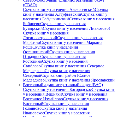
Северо-Восточный административный округ
(СВАО)
Скупка книг у населения Алексеевский
Скупка
книг у населения Алтуфьевский
Скупка книг у
населения Бабушкинский
Скупка книг у населения
Бибирево
Скупка книг у населения
Бутырский
Скупка книг у населения Лианозово!
Скупка книг у населения
Лосиноостровский
Скупка книг у населения
Марфино
Скупка книг у населения Марьина
Роща
Скупка книг у населения
Останкинский
Скупка книг у населения
Отрадное
Скупка книг у населения
Ростокино
Скупка книг у населения
Свиблово
Скупка книг у населения Северное
Медведково
Скупка книг у населения
Северный
Скупка книг район Южное
Медведково
Скупка книг у населения Ярославский
Восточный административный округ (ВАО)
Скупка книг у населения Богородское
Скупка книг
у населения Вешняки
Скупка книг у населения
Восточное Измайлово
Скупка книг у населения
Восточный
Скупка книг у населения
Гольяново
Скупка книг у населения
Ивановское
Скупка книг у населения