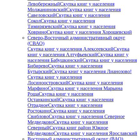
Левобережный
Скупка книг у населения
Молжаниновский
Скупка книг у населения
Савеловский
Скупка книг у населения
Сокол
Скупка книг у населения
Тимирязевский
Скупка книг у населения
Ховрино
Скупка книг у населения Хорошевский
Северо-Восточный административный округ
(СВАО)
Скупка книг у населения Алексеевский
Скупка
книг у населения Алтуфьевский
Скупка книг у
населения Бабушкинский
Скупка книг у населения
Бибирево
Скупка книг у населения
Бутырский
Скупка книг у населения Лианозово!
Скупка книг у населения
Лосиноостровский
Скупка книг у населения
Марфино
Скупка книг у населения Марьина
Роща
Скупка книг у населения
Останкинский
Скупка книг у населения
Отрадное
Скупка книг у населения
Ростокино
Скупка книг у населения
Свиблово
Скупка книг у населения Северное
Медведково
Скупка книг у населения
Северный
Скупка книг район Южное
Медведково
Скупка книг у населения Ярославский
Восточный административный округ (ВАО)