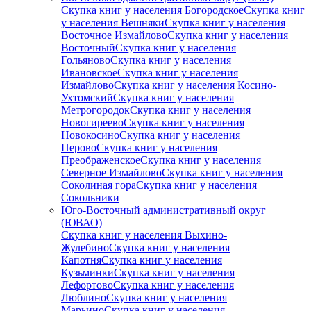
Скупка книг у населения Богородское
Скупка книг
у населения Вешняки
Скупка книг у населения
Восточное Измайлово
Скупка книг у населения
Восточный
Скупка книг у населения
Гольяново
Скупка книг у населения
Ивановское
Скупка книг у населения
Измайлово
Скупка книг у населения Косино-
Ухтомский
Скупка книг у населения
Метрогородок
Скупка книг у населения
Новогиреево
Скупка книг у населения
Новокосино
Скупка книг у населения
Перово
Скупка книг у населения
Преображенское
Скупка книг у населения
Северное Измайлово
Скупка книг у населения
Соколиная гора
Скупка книг у населения
Сокольники
Юго-Восточный административный округ
(ЮВАО)
Скупка книг у населения Выхино-
Жулебино
Скупка книг у населения
Капотня
Скупка книг у населения
Кузьминки
Скупка книг у населения
Лефортово
Скупка книг у населения
Люблино
Скупка книг у населения
Марьино
Скупка книг у населения