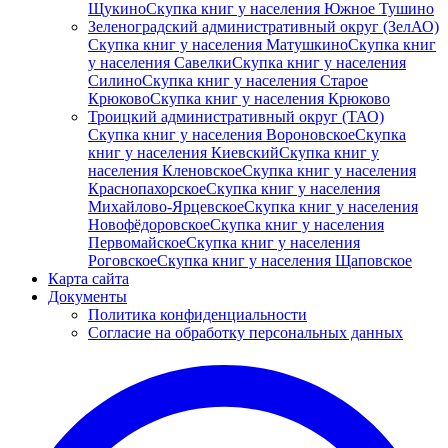
Щукино
Скупка книг у населения Южное Тушино
Зеленоградский административный округ (ЗелАО)
Скупка книг у населения Матушкино
Скупка книг
у населения Савелки
Скупка книг у населения
Силино
Скупка книг у населения Старое
Крюково
Скупка книг у населения Крюково
Троицкий административный округ (ТАО)
Скупка книг у населения Вороновское
Скупка
книг у населения Киевский
Скупка книг у
населения Кленовское
Скупка книг у населения
Краснопахорское
Скупка книг у населения
Михайлово-Ярцевское
Скупка книг у населения
Новофёдоровское
Скупка книг у населения
Первомайское
Скупка книг у населения
Роговское
Скупка книг у населения Щаповское
Карта сайта
Документы
Политика конфиденциальности
Согласие на обработку персональных данных