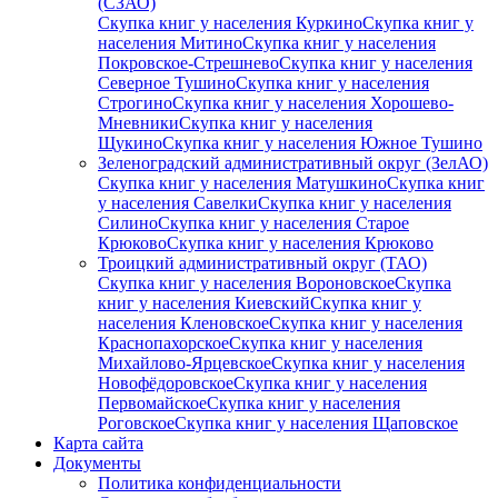
(СЗАО)
Скупка книг у населения Куркино
Скупка книг у
населения Митино
Скупка книг у населения
Покровское-Стрешнево
Скупка книг у населения
Северное Тушино
Скупка книг у населения
Строгино
Скупка книг у населения Хорошево-
Мневники
Скупка книг у населения
Щукино
Скупка книг у населения Южное Тушино
Зеленоградский административный округ (ЗелАО)
Скупка книг у населения Матушкино
Скупка книг
у населения Савелки
Скупка книг у населения
Силино
Скупка книг у населения Старое
Крюково
Скупка книг у населения Крюково
Троицкий административный округ (ТАО)
Скупка книг у населения Вороновское
Скупка
книг у населения Киевский
Скупка книг у
населения Кленовское
Скупка книг у населения
Краснопахорское
Скупка книг у населения
Михайлово-Ярцевское
Скупка книг у населения
Новофёдоровское
Скупка книг у населения
Первомайское
Скупка книг у населения
Роговское
Скупка книг у населения Щаповское
Карта сайта
Документы
Политика конфиденциальности