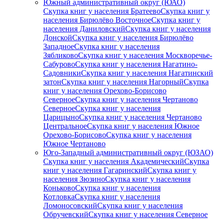
Южный административный округ (ЮАО)
Скупка книг у населения Братеево
Скупка книг у
населения Бирюлёво Восточное
Скупка книг у
населения Даниловский
Скупка книг у населения
Донской
Скупка книг у населения Бирюлёво
Западное
Скупка книг у населения
Зябликово
Скупка книг у населения Москворечье-
Сабурово
Скупка книг у населения Нагатино-
Садовники
Скупка книг у населения Нагатинский
затон
Скупка книг у населения Нагорный
Скупка
книг у населения Орехово-Борисово
Северное
Скупка книг у населения Чертаново
Северное
Скупка книг у населения
Царицыно
Скупка книг у населения Чертаново
Центральное
Скупка книг у населения Южное
Орехово-Борисово
Скупка книг у населения
Южное Чертаново
Юго-Западный административный округ (ЮЗАО)
Скупка книг у населения Академический
Скупка
книг у населения Гагаринский
Скупка книг у
населения Зюзино
Скупка книг у населения
Коньково
Скупка книг у населения
Котловка
Скупка книг у населения
Ломоносовский
Скупка книг у населения
Обручевский
Скупка книг у населения Северное