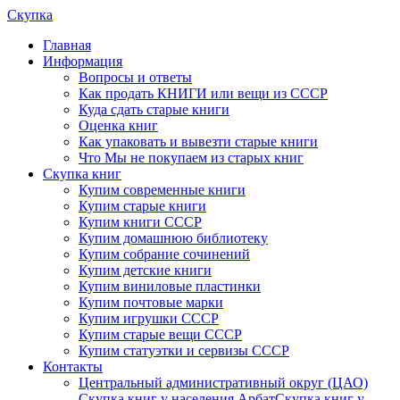
Скупка
Главная
Информация
Вопросы и ответы
Как продать КНИГИ или вещи из СССР
Куда сдать старые книги
Оценка книг
Как упаковать и вывезти старые книги
Что Мы не покупаем из старых книг
Скупка книг
Купим современные книги
Купим старые книги
Купим книги СССР
Купим домашнюю библиотеку
Купим собрание сочинений
Купим детские книги
Купим виниловые пластинки
Купим почтовые марки
Купим игрушки СССР
Купим старые вещи СССР
Купим статуэтки и сервизы СССР
Контакты
Центральный административный округ (ЦАО)
Скупка книг у населения Арбат
Скупка книг у